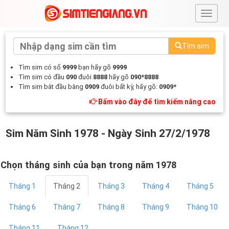
#
Tìm sim
Tìm sim có số
9999
bạn hãy gõ
9999
Tìm sim có đầu
090
đuôi
8888
hãy gõ
090*8888
Tìm sim bắt đầu bằng
0909
đuôi bất kỳ, hãy gõ:
0909*
Bấm vào đây để tìm kiếm nâng cao
Sim Năm Sinh 1978 - Ngày Sinh 27/2/1978
Chọn tháng sinh của bạn trong năm 1978
Tháng 1
Tháng 2
Tháng 3
Tháng 4
Tháng 5
Tháng 6
Tháng 7
Tháng 8
Tháng 9
Tháng 10
Tháng 11
Tháng 12