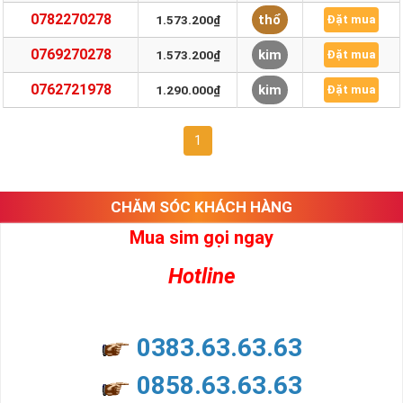
0782270278
thổ
1.573.200₫
Đặt mua
0769270278
kim
1.573.200₫
Đặt mua
0762721978
kim
1.290.000₫
Đặt mua
1
CHĂM SÓC KHÁCH HÀNG
Mua sim gọi ngay
Hotline
0383.63.63.63
0858.63.63.63