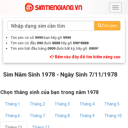
#
Tìm sim
Tìm sim có số
9999
bạn hãy gõ
9999
Tìm sim có đầu
090
đuôi
8888
hãy gõ
090*8888
Tìm sim bắt đầu bằng
0909
đuôi bất kỳ, hãy gõ:
0909*
Bấm vào đây để tìm kiếm nâng cao
Sim Năm Sinh 1978 - Ngày Sinh 7/11/1978
Chọn tháng sinh của bạn trong năm 1978
Tháng 1
Tháng 2
Tháng 3
Tháng 4
Tháng 5
Tháng 6
Tháng 7
Tháng 8
Tháng 9
Tháng 10
Tháng 11
Tháng 12