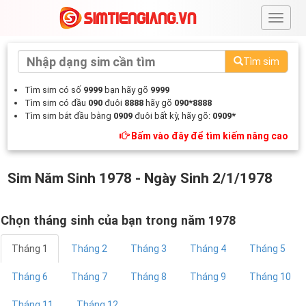
#
Tìm sim
Tìm sim có số
9999
bạn hãy gõ
9999
Tìm sim có đầu
090
đuôi
8888
hãy gõ
090*8888
Tìm sim bắt đầu bằng
0909
đuôi bất kỳ, hãy gõ:
0909*
Bấm vào đây để tìm kiếm nâng cao
Sim Năm Sinh 1978 - Ngày Sinh 2/1/1978
Chọn tháng sinh của bạn trong năm 1978
Tháng 1
Tháng 2
Tháng 3
Tháng 4
Tháng 5
Tháng 6
Tháng 7
Tháng 8
Tháng 9
Tháng 10
Tháng 11
Tháng 12