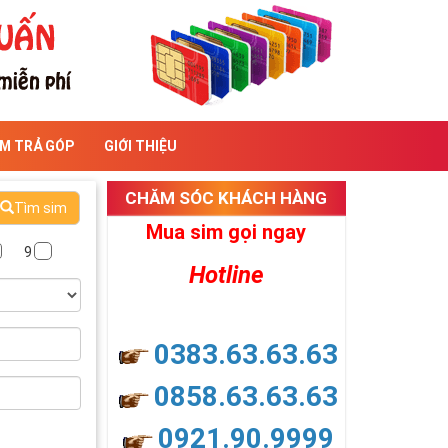
IM TRẢ GÓP
GIỚI THIỆU
CHĂM SÓC KHÁCH HÀNG
Tìm sim
Mua sim gọi ngay
9
Hotline
0383.63.63.63
0858.63.63.63
0921.90.9999