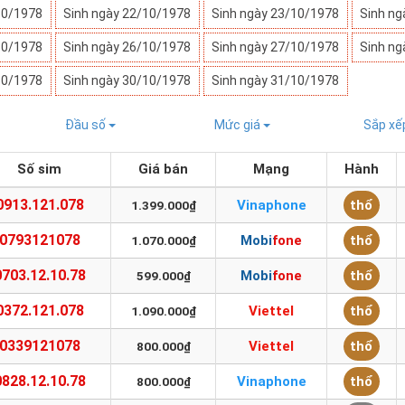
10/1978
Sinh ngày 22/10/1978
Sinh ngày 23/10/1978
Sinh ng
10/1978
Sinh ngày 26/10/1978
Sinh ngày 27/10/1978
Sinh ng
10/1978
Sinh ngày 30/10/1978
Sinh ngày 31/10/1978
Đầu số
Mức giá
Sắp x
Số sim
Giá bán
Mạng
Hành
0913.121.078
Vinaphone
thổ
1.399.000₫
0793121078
Mobifone
thổ
1.070.000₫
0703.12.10.78
Mobifone
thổ
599.000₫
0372.121.078
Viettel
thổ
1.090.000₫
0339121078
Viettel
thổ
800.000₫
0828.12.10.78
Vinaphone
thổ
800.000₫