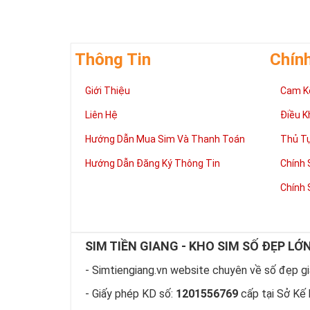
Thông Tin
Chín
Giới Thiệu
Cam K
Liên Hệ
Điều K
Hướng Dẫn Mua Sim Và Thanh Toán
Thủ T
Hướng Dẫn Đăng Ký Thông Tin
Chính 
Chính 
SIM TIỀN GIANG - KHO SIM SỐ ĐẸP LỚ
- Simtiengiang.vn website chuyên về số đẹp giá
- Giấy phép KD số:
1201556769
cấp tại Sở Kế 