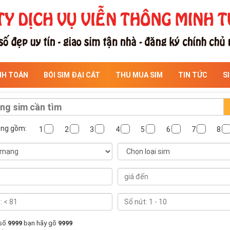
NH TOÁN
BÓI SIM ĐẠI CÁT
THU MUA SIM
TIN TỨC
S
ông gồm:
1
2
3
4
5
6
7
8
 số
9999
bạn hãy gõ
9999