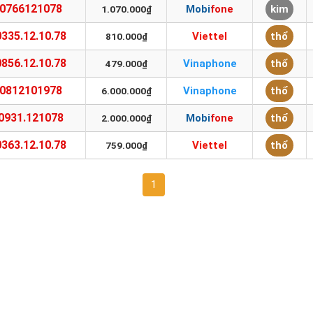
0766121078
Mobifone
kim
1.070.000₫
0335.12.10.78
Viettel
thổ
810.000₫
0856.12.10.78
Vinaphone
thổ
479.000₫
0812101978
Vinaphone
thổ
6.000.000₫
0931.121078
Mobifone
thổ
2.000.000₫
0363.12.10.78
Viettel
thổ
759.000₫
1