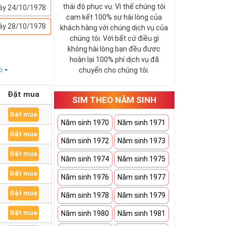
thái độ phục vụ. Vì thế chúng tôi
ày 24/10/1978
cam kết 100% sự hài lòng của
ày 28/10/1978
khách hàng với chúng dịch vụ của
chúng tôi. Với bất cứ điều gì
không hài lòng bạn đều được
hoàn lại 100% phí dịch vụ đã
ếp
chuyển cho chúng tôi.
Đặt mua
SIM THEO NĂM SINH
Đặt mua
Năm sinh 1970
Năm sinh 1971
Đặt mua
Năm sinh 1972
Năm sinh 1973
Đặt mua
Năm sinh 1974
Năm sinh 1975
Đặt mua
Năm sinh 1976
Năm sinh 1977
Đặt mua
Năm sinh 1978
Năm sinh 1979
Đặt mua
Năm sinh 1980
Năm sinh 1981