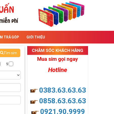
IM TRẢ GÓP
GIỚI THIỆU
CHĂM SÓC KHÁCH HÀNG
Tìm sim
Mua sim gọi ngay
9
Hotline
0383.63.63.63
0858.63.63.63
0921.90.9999