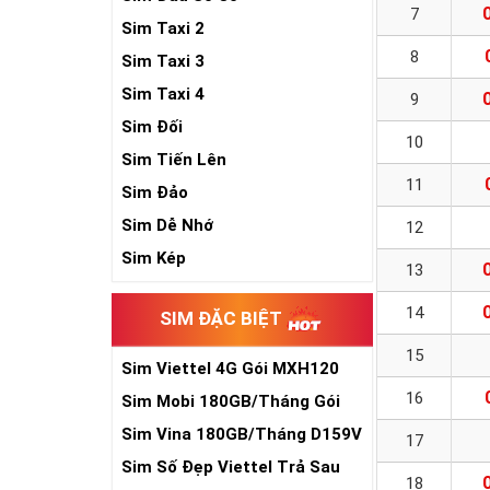
7
Sim Taxi 2
8
Sim Taxi 3
Sim Taxi 4
9
Sim Đối
10
Sim Tiến Lên
11
Sim Đảo
Sim Dễ Nhớ
12
Sim Kép
13
14
SIM ĐẶC BIỆT
15
Sim Viettel 4G Gói MXH120
Siêu Rẻ
16
Sim Mobi 180GB/Tháng Gói
TK159
Sim Vina 180GB/Tháng D159V
17
Sim Số Đẹp Viettel Trả Sau
18