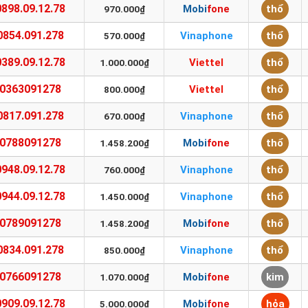
0898.09.12.78
Mobifone
thổ
970.000₫
0854.091.278
Vinaphone
thổ
570.000₫
0389.09.12.78
Viettel
thổ
1.000.000₫
0363091278
Viettel
thổ
800.000₫
0817.091.278
Vinaphone
thổ
670.000₫
0788091278
Mobifone
thổ
1.458.200₫
0948.09.12.78
Vinaphone
thổ
760.000₫
0944.09.12.78
Vinaphone
thổ
1.450.000₫
0789091278
Mobifone
thổ
1.458.200₫
0834.091.278
Vinaphone
thổ
850.000₫
0766091278
Mobifone
kim
1.070.000₫
0909.09.12.78
Mobifone
hỏa
5.000.000₫