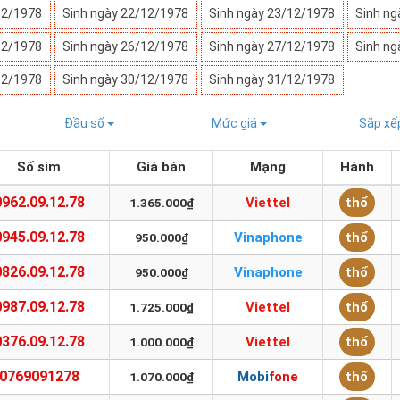
12/1978
Sinh ngày 22/12/1978
Sinh ngày 23/12/1978
Sinh ng
12/1978
Sinh ngày 26/12/1978
Sinh ngày 27/12/1978
Sinh ng
12/1978
Sinh ngày 30/12/1978
Sinh ngày 31/12/1978
Đầu số
Mức giá
Sắp x
Số sim
Giá bán
Mạng
Hành
0962.09.12.78
Viettel
thổ
1.365.000₫
0945.09.12.78
Vinaphone
thổ
950.000₫
0826.09.12.78
Vinaphone
thổ
950.000₫
0987.09.12.78
Viettel
thổ
1.725.000₫
0376.09.12.78
Viettel
thổ
1.000.000₫
0769091278
Mobifone
thổ
1.070.000₫