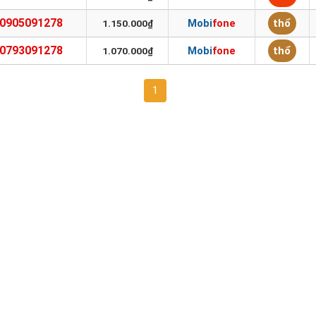
0905091278
Mobifone
thổ
1.150.000₫
0793091278
Mobifone
thổ
1.070.000₫
1