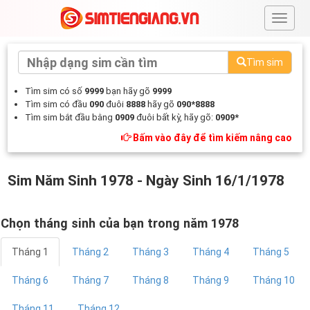
#
Tìm sim
Tìm sim có số
9999
bạn hãy gõ
9999
Tìm sim có đầu
090
đuôi
8888
hãy gõ
090*8888
Tìm sim bắt đầu bằng
0909
đuôi bất kỳ, hãy gõ:
0909*
Bấm vào đây để tìm kiếm nâng cao
Sim Năm Sinh 1978 - Ngày Sinh 16/1/1978
Chọn tháng sinh của bạn trong năm 1978
Tháng 1
Tháng 2
Tháng 3
Tháng 4
Tháng 5
Tháng 6
Tháng 7
Tháng 8
Tháng 9
Tháng 10
Tháng 11
Tháng 12