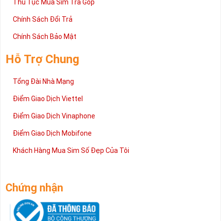
Thủ Tục Mua Sim Trả Góp
Chính Sách Đổi Trả
Chính Sách Bảo Mật
Hỗ Trợ Chung
Tổng Đài Nhà Mạng
Điểm Giao Dịch Viettel
Điểm Giao Dịch Vinaphone
Điểm Giao Dịch Mobifone
Khách Hàng Mua Sim Số Đẹp Của Tôi
Chứng nhận