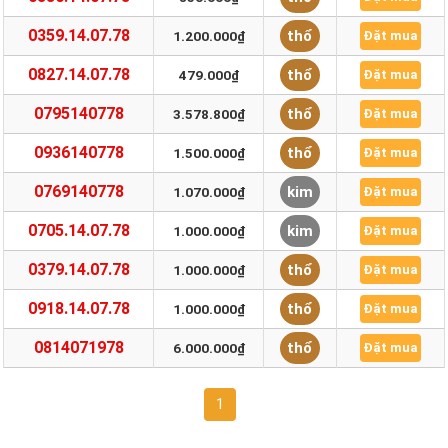
0359.14.07.78
thổ
1.200.000₫
Đặt mua
0827.14.07.78
thổ
479.000₫
Đặt mua
0795140778
thổ
3.578.800₫
Đặt mua
0936140778
thổ
1.500.000₫
Đặt mua
0769140778
kim
1.070.000₫
Đặt mua
0705.14.07.78
kim
1.000.000₫
Đặt mua
0379.14.07.78
thổ
1.000.000₫
Đặt mua
0918.14.07.78
thổ
1.000.000₫
Đặt mua
0814071978
thổ
6.000.000₫
Đặt mua
1