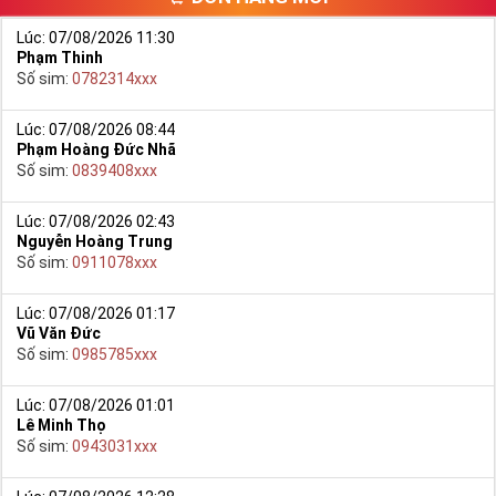
Lúc: 07/08/2026 11:30
Phạm Thinh
Số sim:
0782314xxx
Lúc: 07/08/2026 08:44
Phạm Hoàng Đức Nhã
Số sim:
0839408xxx
Lúc: 07/08/2026 02:43
Nguyễn Hoàng Trung
Số sim:
0911078xxx
Lúc: 07/08/2026 01:17
Vũ Văn Đức
Số sim:
0985785xxx
Lúc: 07/08/2026 01:01
Lê Minh Thọ
Số sim:
0943031xxx