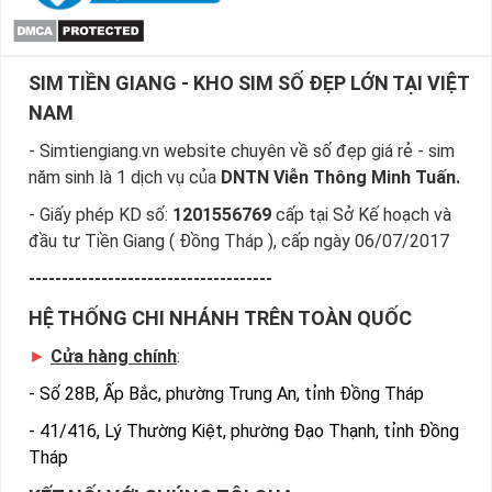
SIM TIỀN GIANG - KHO SIM SỐ ĐẸP LỚN TẠI VIỆT
NAM
- Simtiengiang.vn website chuyên về số đẹp giá rẻ - sim
năm sinh là 1 dịch vụ của
DNTN Viễn Thông Minh Tuấn.
- Giấy phép KD số:
1201556769
cấp tại Sở Kế hoạch và
đầu tư Tiền Giang ( Đồng Tháp ), cấp ngày 06/07/2017
-------------------------------------
HỆ THỐNG CHI NHÁNH TRÊN TOÀN QUỐC
►
Cửa hàng chính
:
-
Số 28B, Ấp Bắc, phường Trung An, tỉnh Đồng Tháp
-
41/416, Lý Thường Kiệt, phường Đạo Thạnh, tỉnh Đồng
Tháp