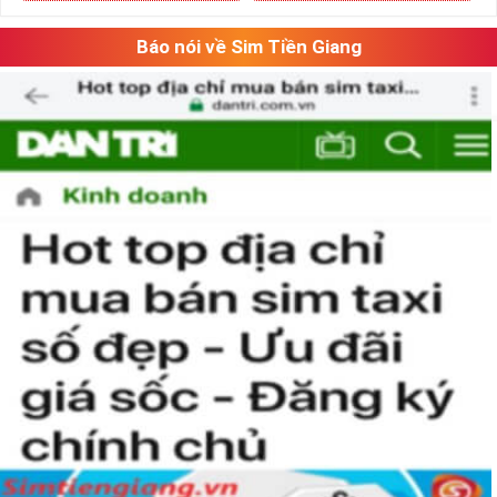
Báo nói về Sim Tiền Giang