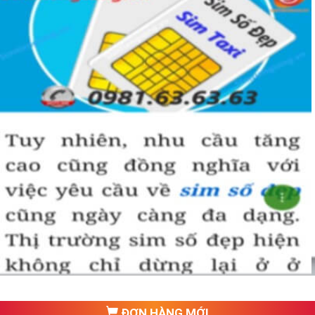
ĐƠN HÀNG MỚI