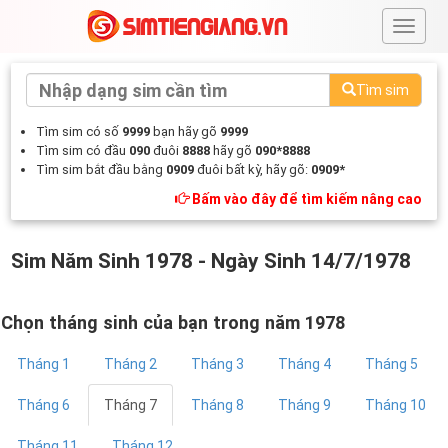
#
Tìm sim
Tìm sim có số
9999
bạn hãy gõ
9999
Tìm sim có đầu
090
đuôi
8888
hãy gõ
090*8888
Tìm sim bắt đầu bằng
0909
đuôi bất kỳ, hãy gõ:
0909*
Bấm vào đây để tìm kiếm nâng cao
Sim Năm Sinh 1978 - Ngày Sinh 14/7/1978
Chọn tháng sinh của bạn trong năm 1978
Tháng 1
Tháng 2
Tháng 3
Tháng 4
Tháng 5
Tháng 6
Tháng 7
Tháng 8
Tháng 9
Tháng 10
Tháng 11
Tháng 12