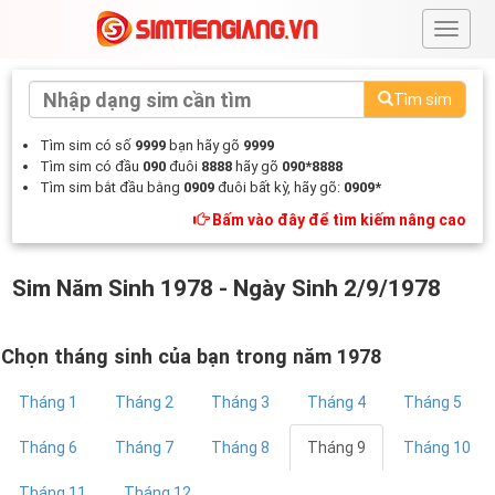
#
Tìm sim
Tìm sim có số
9999
bạn hãy gõ
9999
Tìm sim có đầu
090
đuôi
8888
hãy gõ
090*8888
Tìm sim bắt đầu bằng
0909
đuôi bất kỳ, hãy gõ:
0909*
Bấm vào đây để tìm kiếm nâng cao
Sim Năm Sinh 1978 - Ngày Sinh 2/9/1978
Chọn tháng sinh của bạn trong năm 1978
Tháng 1
Tháng 2
Tháng 3
Tháng 4
Tháng 5
Tháng 6
Tháng 7
Tháng 8
Tháng 9
Tháng 10
Tháng 11
Tháng 12