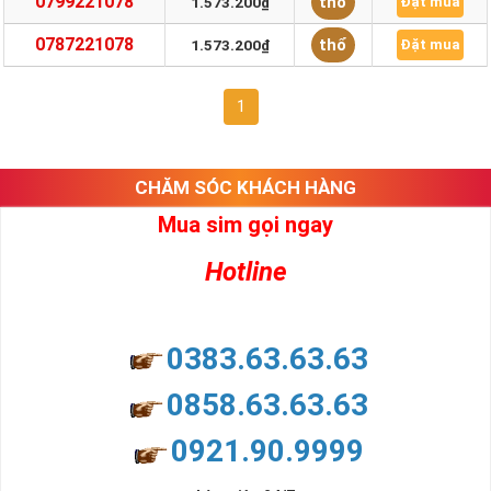
0799221078
thổ
1.573.200₫
Đặt mua
0787221078
thổ
1.573.200₫
Đặt mua
1
CHĂM SÓC KHÁCH HÀNG
Mua sim gọi ngay
Hotline
0383.63.63.63
0858.63.63.63
0921.90.9999