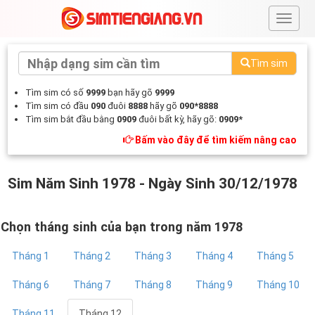
#
Tìm sim
Tìm sim có số
9999
bạn hãy gõ
9999
Tìm sim có đầu
090
đuôi
8888
hãy gõ
090*8888
Tìm sim bắt đầu bằng
0909
đuôi bất kỳ, hãy gõ:
0909*
Bấm vào đây để tìm kiếm nâng cao
Sim Năm Sinh 1978 - Ngày Sinh 30/12/1978
Chọn tháng sinh của bạn trong năm 1978
Tháng 1
Tháng 2
Tháng 3
Tháng 4
Tháng 5
Tháng 6
Tháng 7
Tháng 8
Tháng 9
Tháng 10
Tháng 11
Tháng 12