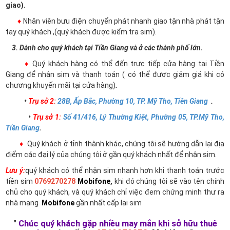
giao).
♦
Nhân viên bưu điện chuyển phát nhanh giao tận nhà phát tận
tay quý khách ,(quý khách được kiểm tra sim).
3. Dành cho quý khách tại Tiền Giang và ở các thành phố lớn.
♦
Quý khách hàng có thể đến trực tiếp cửa hàng tại Tiền
Giang để nhận sim và thanh toán ( có thể được giảm giá khi có
chương khuyến mãi tại cửa hàng)
.
•
Trụ sở 2
:
28B, Ấp Bắc, Phường 10, TP. Mỹ Tho, Tiền Giang
.
•
Trụ sở 1
:
Số 41/416, Lý Thường Kiệt, Phường 05, TP.Mỹ Tho,
Tiền Giang
.
♦
Quý khách ở tỉnh thành khác, chúng tôi sẽ hướng dẫn lại địa
điểm các đại lý của chúng tôi ở gần quý khách nhất để nhận sim.
Lưu ý:
quý khách có thể nhận sim nhanh hơn khi thanh toán trước
tiền sim
0769270278
Mobifone
,
khi đó chúng tôi sẽ vào tên chính
chủ cho quý khách, và quý khách chỉ việc đem chứng minh thư ra
nhà mạng
Mobifone
gần nhất cấp lại sim
"
Chúc quý khách gặp nhiều may mắn khi sở hữu thuê