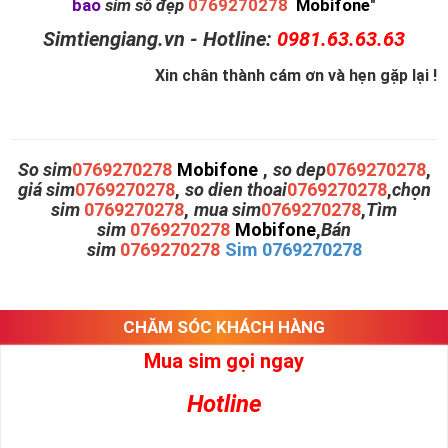
bao
sim số đẹp
0769270278
Mobifone
"
Simtiengiang.vn - Hotline:
0981.63.63.63
Xin chân thành cám ơn và hẹn gặp lại !
So sim
0769270278
Mobifone
,
so dep
0769270278
,
giá sim
0769270278
,
so dien thoai
0769270278
,
chọn
sim
0769270278
,
mua sim
0769270278
,
Tìm
sim
0769270278
Mobifone
,
Bán
sim
0769270278
Sim 0769270278
CHĂM SÓC KHÁCH HÀNG
Mua sim gọi ngay
Hotline