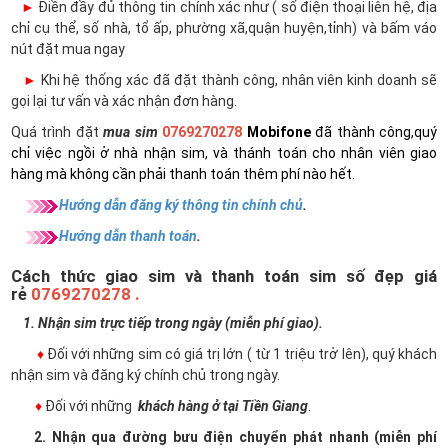
►
Điền đầy đủ thông tin chính xác như ( số điện thoại liên hệ, địa
chỉ cụ thể, số nhà, tổ ấp, phường xã,quận huyện,tỉnh) và bấm váo
nút đặt mua ngay
►
Khi hệ thống xác đã đặt thành công, nhân viên kinh doanh sẽ
gọi lại tư vấn và xác nhận đơn hàng.
Quá trình đặt
mua sim
0769270278
Mobifone
đã thành công,quý
chỉ việc ngồi ở nhà nhận sim, và thánh toán cho nhân viên giao
hàng mà không cần phải thanh toán thêm phí nào hết.
Hướng dẫn đăng ký thông tin chính chủ
.
Hướng dẫn thanh toán
.
Cách thức giao sim và thanh toán sim số đẹp giá
rẻ
0769270278 .
1. Nhận sim trực tiếp trong ngày (miễn phí giao).
♦
Đối với những sim có giá trị lớn ( từ 1 triệu trở lên), quý khách
nhận sim và đăng ký chính chủ trong ngày.
♦
Đối với những
khách hàng ở tại Tiền Giang
.
2. Nhận qua đường bưu điện chuyển phát nhanh (miễn phí