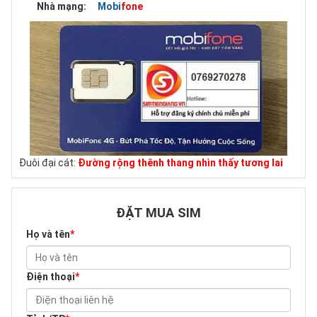
Nhà mạng:
Mobifone
Đuôi đại cát:
Đường rộng thênh thang nhìn thấy tương lai
ĐẶT MUA SIM
Họ và tên
*
Điện thoại
*