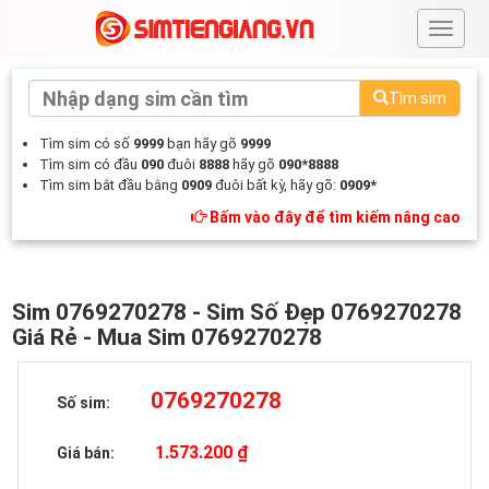
#
Tìm sim
Tìm sim có số
9999
bạn hãy gõ
9999
Tìm sim có đầu
090
đuôi
8888
hãy gõ
090*8888
Tìm sim bắt đầu bằng
0909
đuôi bất kỳ, hãy gõ:
0909*
Bấm vào đây để tìm kiếm nâng cao
Sim 0769270278 - Sim Số Đẹp 0769270278
Giá Rẻ - Mua Sim 0769270278
0769270278
Số sim:
1.573.200 ₫
Giá bán: