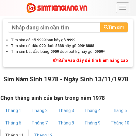
#
Tìm sim
Tìm sim có số
9999
bạn hãy gõ
9999
Tìm sim có đầu
090
đuôi
8888
hãy gõ
090*8888
Tìm sim bắt đầu bằng
0909
đuôi bất kỳ, hãy gõ:
0909*
Bấm vào đây để tìm kiếm nâng cao
Sim Năm Sinh 1978 - Ngày Sinh 13/11/1978
Chọn tháng sinh của bạn trong năm 1978
Tháng 1
Tháng 2
Tháng 3
Tháng 4
Tháng 5
Tháng 6
Tháng 7
Tháng 8
Tháng 9
Tháng 10
Tháng 11
Tháng 12