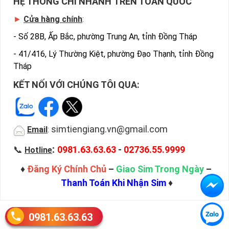
HỆ THỐNG CHI NHÁNH TRÊN TOÀN QUỐC
►
Cửa hàng chính
:
-
Số 28B, Ấp Bắc, phường Trung An, tỉnh Đồng Tháp
-
41/416, Lý Thường Kiệt, phường Đạo Thạnh, tỉnh Đồng
Tháp
KẾT NỐI VỚI CHÚNG TÔI QUA:
simtiengiang.vn@gmail.com
Email
:
:
📞
0981.63.63.63
-
02736.55.9999
Hotline
♦
Đăng Ký Chính Chủ
–
Giao Sim Trong Ngày
–
Thanh Toán Khi Nhận Sim
♦
0981.63.63.63