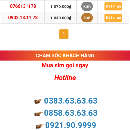
0766131178
kim
1.070.000₫
Đặt mua
0902.13.11.78
thổ
1.030.000₫
Đặt mua
1
CHĂM SÓC KHÁCH HÀNG
Mua sim gọi ngay
Hotline
0383.63.63.63
0858.63.63.63
0921.90.9999