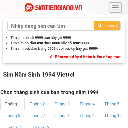
#
Tìm sim
Tìm sim có số
9999
bạn hãy gõ
9999
Tìm sim có đầu
090
đuôi
8888
hãy gõ
090*8888
Tìm sim bắt đầu bằng
0909
đuôi bất kỳ, hãy gõ:
0909*
Bấm vào đây để tìm kiếm nâng cao
Sim Năm Sinh 1994 Viettel
Chọn tháng sinh của bạn trong năm 1994
Tháng 1
Tháng 2
Tháng 3
Tháng 4
Tháng 5
Tháng 6
Tháng 7
Tháng 8
Tháng 9
Tháng 10
Tháng 11
Tháng 12