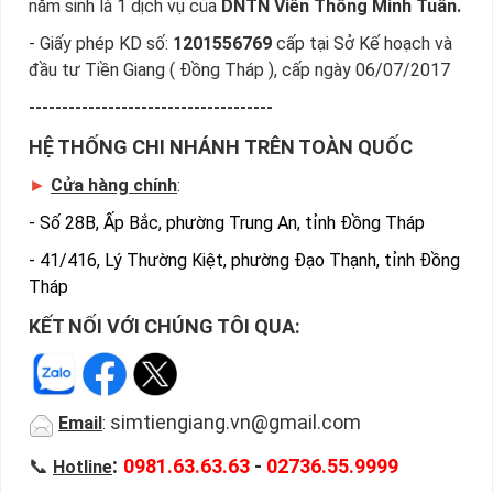
năm sinh là 1 dịch vụ của
DNTN Viễn Thông Minh Tuấn.
- Giấy phép KD số:
1201556769
cấp tại Sở Kế hoạch và
đầu tư Tiền Giang ( Đồng Tháp ), cấp ngày 06/07/2017
-------------------------------------
HỆ THỐNG CHI NHÁNH TRÊN TOÀN QUỐC
►
Cửa hàng chính
:
-
Số 28B, Ấp Bắc, phường Trung An, tỉnh Đồng Tháp
-
41/416, Lý Thường Kiệt, phường Đạo Thạnh, tỉnh Đồng
Tháp
KẾT NỐI VỚI CHÚNG TÔI QUA:
simtiengiang.vn@gmail.com
Email
:
:
📞
0981.63.63.63
-
02736.55.9999
Hotline