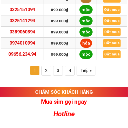
0325151094
mộc
899.000₫
Đặt mua
0325141294
mộc
899.000₫
Đặt mua
0389060894
mộc
899.000₫
Đặt mua
0974010994
hỏa
899.000₫
Đặt mua
09656.234.94
mộc
899.000₫
Đặt mua
1
2
3
4
Tiếp »
CHĂM SÓC KHÁCH HÀNG
Mua sim gọi ngay
Hotline