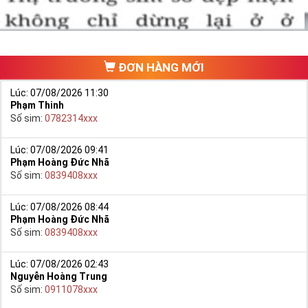
ĐƠN HÀNG MỚI
Lúc: 07/08/2026 11:30
Phạm Thinh
Số sim:
0782314xxx
Lúc: 07/08/2026 09:41
Phạm Hoàng Đức Nhã
Số sim:
0839408xxx
Lúc: 07/08/2026 08:44
Phạm Hoàng Đức Nhã
Số sim:
0839408xxx
Lúc: 07/08/2026 02:43
Nguyễn Hoàng Trung
Số sim:
0911078xxx