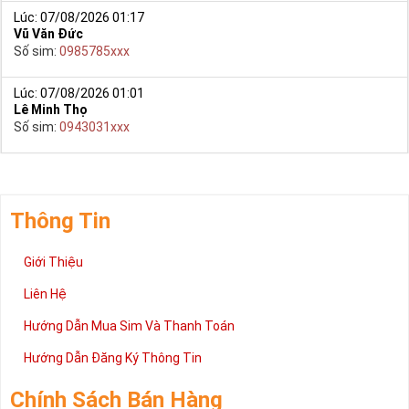
Lúc: 07/08/2026 01:17
Vũ Văn Đức
Số sim:
0985785xxx
Lúc: 07/08/2026 01:01
Lê Minh Thọ
Số sim:
0943031xxx
Thông Tin
Giới Thiệu
Liên Hệ
Hướng Dẫn Mua Sim Và Thanh Toán
Hướng Dẫn Đăng Ký Thông Tin
Chính Sách Bán Hàng