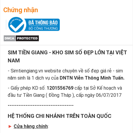
Chứng nhận
SIM TIỀN GIANG - KHO SIM SỐ ĐẸP LỚN TẠI VIỆT
NAM
- Simtiengiang.vn website chuyên về số đẹp giá rẻ - sim
năm sinh là 1 dịch vụ của
DNTN Viễn Thông Minh Tuấn.
- Giấy phép KD số:
1201556769
cấp tại Sở Kế hoạch và
đầu tư Tiền Giang ( Đồng Tháp ), cấp ngày 06/07/2017
-------------------------------------
HỆ THỐNG CHI NHÁNH TRÊN TOÀN QUỐC
►
Cửa hàng chính
: