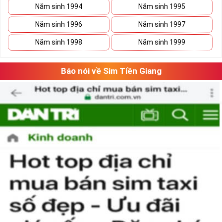
Năm sinh 1994
Năm sinh 1995
Năm sinh 1996
Năm sinh 1997
Năm sinh 1998
Năm sinh 1999
Báo nói về Sim Tiền Giang