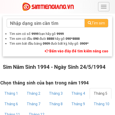
#
Tìm sim
Tìm sim có số
9999
bạn hãy gõ
9999
Tìm sim có đầu
090
đuôi
8888
hãy gõ
090*8888
Tìm sim bắt đầu bằng
0909
đuôi bất kỳ, hãy gõ:
0909*
Bấm vào đây để tìm kiếm nâng cao
Sim Năm Sinh 1994 - Ngày Sinh 24/5/1994
Chọn tháng sinh của bạn trong năm 1994
Tháng 1
Tháng 2
Tháng 3
Tháng 4
Tháng 5
Tháng 6
Tháng 7
Tháng 8
Tháng 9
Tháng 10
Tháng 11
Tháng 12