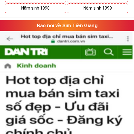
Năm sinh 1998
Năm sinh 1999
Báo nói về Sim Tiền Giang