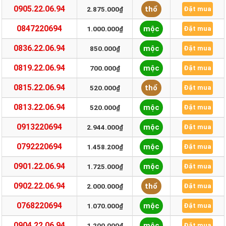
0905.22.06.94
thổ
2.875.000₫
Đặt mua
0847220694
mộc
1.000.000₫
Đặt mua
0836.22.06.94
mộc
850.000₫
Đặt mua
0819.22.06.94
mộc
700.000₫
Đặt mua
0815.22.06.94
thổ
520.000₫
Đặt mua
0813.22.06.94
mộc
520.000₫
Đặt mua
0913220694
mộc
2.944.000₫
Đặt mua
0792220694
mộc
1.458.200₫
Đặt mua
0901.22.06.94
mộc
1.725.000₫
Đặt mua
0902.22.06.94
thổ
2.000.000₫
Đặt mua
0768220694
mộc
1.070.000₫
Đặt mua
0904.22.06.94
mộc
1.200.000₫
Đặt mua