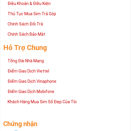
Điều Khoản & Điều Kiện
Thủ Tục Mua Sim Trả Góp
Chính Sách Đổi Trả
Chính Sách Bảo Mật
Hỗ Trợ Chung
Tổng Đài Nhà Mạng
Điểm Giao Dịch Viettel
Điểm Giao Dịch Vinaphone
Điểm Giao Dịch Mobifone
Khách Hàng Mua Sim Số Đẹp Của Tôi
Chứng nhận