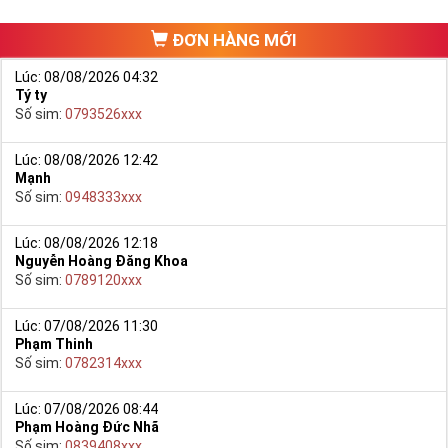
ĐƠN HÀNG MỚI
Lúc: 08/08/2026 04:32
Tý ty
Số sim:
0793526xxx
Lúc: 08/08/2026 12:42
Mạnh
Số sim:
0948333xxx
Lúc: 08/08/2026 12:18
Nguyễn Hoàng Đăng Khoa
Số sim:
0789120xxx
Lúc: 07/08/2026 11:30
Phạm Thinh
Số sim:
0782314xxx
Lúc: 07/08/2026 08:44
Phạm Hoàng Đức Nhã
Số sim:
0839408xxx