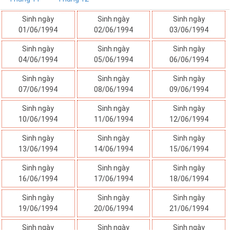
Sinh ngày
Sinh ngày
Sinh ngày
01/06/1994
02/06/1994
03/06/1994
Sinh ngày
Sinh ngày
Sinh ngày
04/06/1994
05/06/1994
06/06/1994
Sinh ngày
Sinh ngày
Sinh ngày
07/06/1994
08/06/1994
09/06/1994
Sinh ngày
Sinh ngày
Sinh ngày
10/06/1994
11/06/1994
12/06/1994
Sinh ngày
Sinh ngày
Sinh ngày
13/06/1994
14/06/1994
15/06/1994
Sinh ngày
Sinh ngày
Sinh ngày
16/06/1994
17/06/1994
18/06/1994
Sinh ngày
Sinh ngày
Sinh ngày
19/06/1994
20/06/1994
21/06/1994
Sinh ngày
Sinh ngày
Sinh ngày