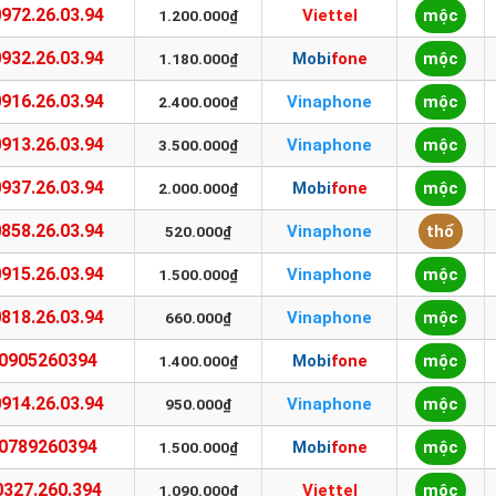
0972.26.03.94
Viettel
mộc
1.200.000₫
0932.26.03.94
Mobifone
mộc
1.180.000₫
0916.26.03.94
Vinaphone
mộc
2.400.000₫
0913.26.03.94
Vinaphone
mộc
3.500.000₫
0937.26.03.94
Mobifone
mộc
2.000.000₫
0858.26.03.94
Vinaphone
thổ
520.000₫
0915.26.03.94
Vinaphone
mộc
1.500.000₫
0818.26.03.94
Vinaphone
mộc
660.000₫
0905260394
Mobifone
mộc
1.400.000₫
0914.26.03.94
Vinaphone
mộc
950.000₫
0789260394
Mobifone
mộc
1.500.000₫
0327.260.394
Viettel
mộc
1.090.000₫