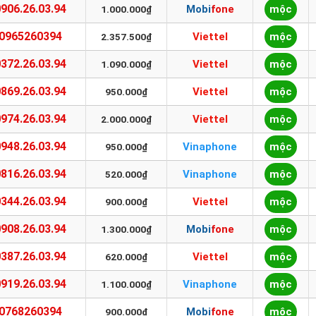
0906.26.03.94
Mobifone
mộc
1.000.000₫
0965260394
Viettel
mộc
2.357.500₫
0372.26.03.94
Viettel
mộc
1.090.000₫
0869.26.03.94
Viettel
mộc
950.000₫
0974.26.03.94
Viettel
mộc
2.000.000₫
0948.26.03.94
Vinaphone
mộc
950.000₫
0816.26.03.94
Vinaphone
mộc
520.000₫
0344.26.03.94
Viettel
mộc
900.000₫
0908.26.03.94
Mobifone
mộc
1.300.000₫
0387.26.03.94
Viettel
mộc
620.000₫
0919.26.03.94
Vinaphone
mộc
1.100.000₫
0768260394
Mobifone
mộc
900.000₫