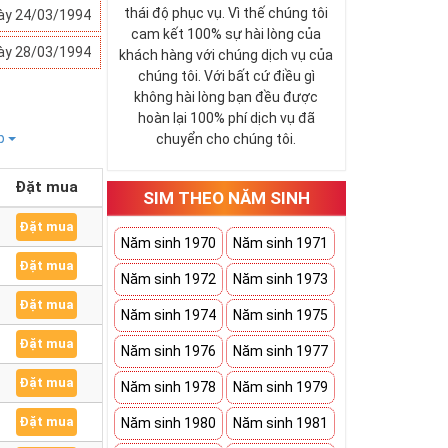
thái độ phục vụ. Vì thế chúng tôi
ày 24/03/1994
cam kết 100% sự hài lòng của
ày 28/03/1994
khách hàng với chúng dịch vụ của
chúng tôi. Với bất cứ điều gì
không hài lòng bạn đều được
hoàn lại 100% phí dịch vụ đã
ếp
chuyển cho chúng tôi.
Đặt mua
SIM THEO NĂM SINH
Đặt mua
Năm sinh 1970
Năm sinh 1971
Đặt mua
Năm sinh 1972
Năm sinh 1973
Đặt mua
Năm sinh 1974
Năm sinh 1975
Đặt mua
Năm sinh 1976
Năm sinh 1977
Đặt mua
Năm sinh 1978
Năm sinh 1979
Đặt mua
Năm sinh 1980
Năm sinh 1981