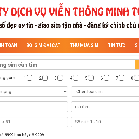
NH TOÁN
BÓI SIM ĐẠI CÁT
THU MUA SIM
TIN TỨC
S
ông gồm:
1
2
3
4
5
6
7
8
 số
9999
bạn hãy gõ
9999