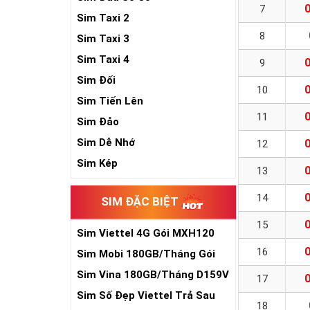
7
Sim Taxi 2
8
Sim Taxi 3
Sim Taxi 4
9
Sim Đối
10
Sim Tiến Lên
11
Sim Đảo
Sim Dễ Nhớ
12
Sim Kép
13
14
SIM ĐẶC BIỆT
15
Sim Viettel 4G Gói MXH120
Siêu Rẻ
16
Sim Mobi 180GB/Tháng Gói
TK159
Sim Vina 180GB/Tháng D159V
17
Sim Số Đẹp Viettel Trả Sau
18