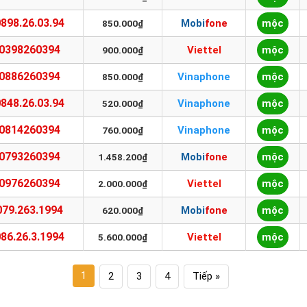
0898.26.03.94
Mobifone
mộc
850.000₫
0398260394
Viettel
mộc
900.000₫
0886260394
Vinaphone
mộc
850.000₫
0848.26.03.94
Vinaphone
mộc
520.000₫
0814260394
Vinaphone
mộc
760.000₫
0793260394
Mobifone
mộc
1.458.200₫
0976260394
Viettel
mộc
2.000.000₫
079.263.1994
Mobifone
mộc
620.000₫
086.26.3.1994
Viettel
mộc
5.600.000₫
1
2
3
4
Tiếp »