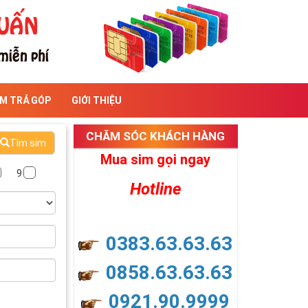
IM TRẢ GÓP
GIỚI THIỆU
CHĂM SÓC KHÁCH HÀNG
Tìm sim
Mua sim gọi ngay
9
Hotline
0383.63.63.63
0858.63.63.63
0921.90.9999