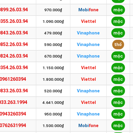
0899.26.03.94
Mobifone
mộc
970.000₫
0355.26.03.94
Viettel
mộc
1.090.000₫
0843.26.03.94
Vinaphone
mộc
479.000₫
0852.26.03.94
Vinaphone
thổ
590.000₫
0824.26.03.94
Vinaphone
mộc
670.000₫
0354.26.03.94
Viettel
mộc
1.150.000₫
0961260394
Viettel
mộc
1.800.000₫
0833.26.03.94
Vinaphone
mộc
520.000₫
033.263.1994
Viettel
mộc
4.641.000₫
0943260394
Vinaphone
mộc
950.000₫
0762631994
Mobifone
mộc
1.500.000₫