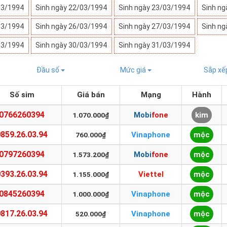
03/1994
Sinh ngày 22/03/1994
Sinh ngày 23/03/1994
Sinh ng
03/1994
Sinh ngày 26/03/1994
Sinh ngày 27/03/1994
Sinh ng
03/1994
Sinh ngày 30/03/1994
Sinh ngày 31/03/1994
Đầu số
Mức giá
Sắp x
Số sim
Giá bán
Mạng
Hành
0766260394
Mobifone
kim
1.070.000₫
0859.26.03.94
Vinaphone
mộc
760.000₫
0797260394
Mobifone
mộc
1.573.200₫
0393.26.03.94
Viettel
mộc
1.155.000₫
0845260394
Vinaphone
mộc
1.000.000₫
0817.26.03.94
Vinaphone
mộc
520.000₫