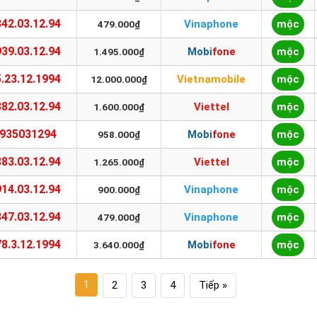
42.03.12.94
Vinaphone
mộc
479.000₫
39.03.12.94
Mobifone
mộc
1.495.000₫
.23.12.1994
Vietnamobile
mộc
12.000.000₫
82.03.12.94
Viettel
mộc
1.600.000₫
935031294
Mobifone
mộc
958.000₫
83.03.12.94
Viettel
mộc
1.265.000₫
14.03.12.94
Vinaphone
mộc
900.000₫
47.03.12.94
Vinaphone
mộc
479.000₫
8.3.12.1994
Mobifone
mộc
3.640.000₫
1
2
3
4
Tiếp »