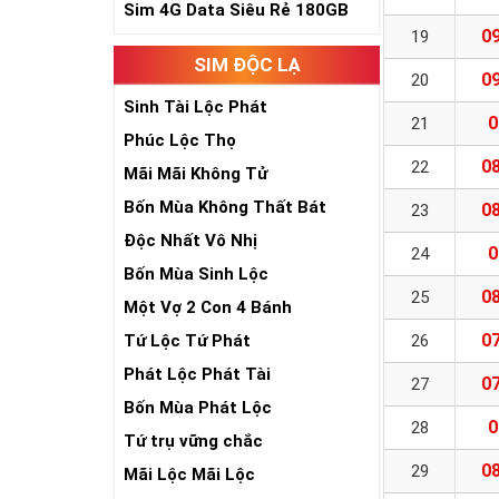
Sim 4G Data Siêu Rẻ 180GB
09
19
SIM ĐỘC LẠ
09
20
Sinh Tài Lộc Phát
0
21
Phúc Lộc Thọ
08
22
Mãi Mãi Không Tử
Bốn Mùa Không Thất Bát
08
23
Độc Nhất Vô Nhị
0
24
Bốn Mùa Sinh Lộc
08
25
Một Vợ 2 Con 4 Bánh
07
Tứ Lộc Tứ Phát
26
Phát Lộc Phát Tài
07
27
Bốn Mùa Phát Lộc
0
28
Tứ trụ vững chắc
08
29
Mãi Lộc Mãi Lộc