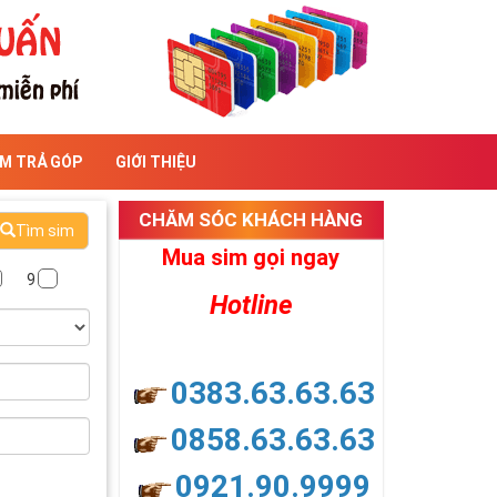
IM TRẢ GÓP
GIỚI THIỆU
CHĂM SÓC KHÁCH HÀNG
Tìm sim
Mua sim gọi ngay
9
Hotline
0383.63.63.63
0858.63.63.63
0921.90.9999