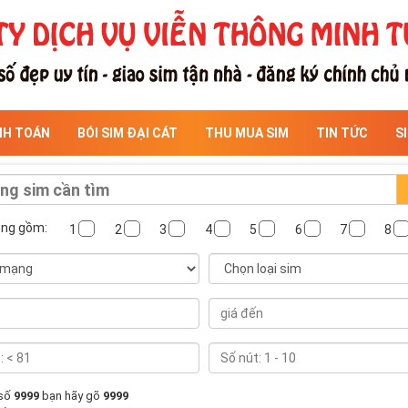
NH TOÁN
BÓI SIM ĐẠI CÁT
THU MUA SIM
TIN TỨC
S
ông gồm:
1
2
3
4
5
6
7
8
 số
9999
bạn hãy gõ
9999