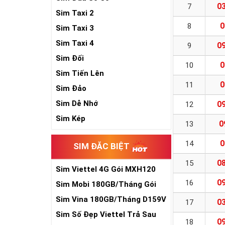
03
7
Sim Taxi 2
0
8
Sim Taxi 3
Sim Taxi 4
09
9
Sim Đối
0
10
Sim Tiến Lên
0
11
Sim Đảo
Sim Dễ Nhớ
09
12
Sim Kép
0
13
0
14
SIM ĐẶC BIỆT
08
15
Sim Viettel 4G Gói MXH120
Siêu Rẻ
09
16
Sim Mobi 180GB/Tháng Gói
TK159
Sim Vina 180GB/Tháng D159V
03
17
Sim Số Đẹp Viettel Trả Sau
09
18