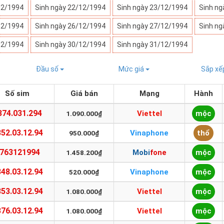
12/1994
Sinh ngày 22/12/1994
Sinh ngày 23/12/1994
Sinh ng
12/1994
Sinh ngày 26/12/1994
Sinh ngày 27/12/1994
Sinh ng
12/1994
Sinh ngày 30/12/1994
Sinh ngày 31/12/1994
Đầu số
Mức giá
Sắp x
Số sim
Giá bán
Mạng
Hành
374.031.294
Viettel
mộc
1.090.000₫
52.03.12.94
Vinaphone
thổ
950.000₫
763121994
Mobifone
mộc
1.458.200₫
48.03.12.94
Vinaphone
mộc
520.000₫
53.03.12.94
Viettel
mộc
1.080.000₫
76.03.12.94
Viettel
mộc
1.080.000₫