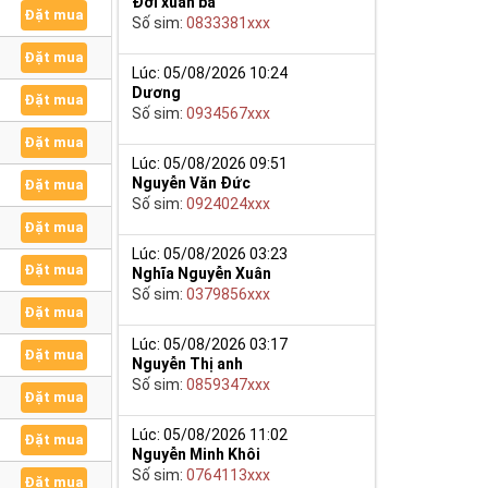
Đới xuân ba
Đặt mua
Số sim:
0833381xxx
Đặt mua
Lúc: 05/08/2026 10:24
Dương
Đặt mua
Số sim:
0934567xxx
Đặt mua
Lúc: 05/08/2026 09:51
Nguyễn Văn Đức
Đặt mua
Số sim:
0924024xxx
Đặt mua
Lúc: 05/08/2026 03:23
Đặt mua
Nghĩa Nguyễn Xuân
Số sim:
0379856xxx
Đặt mua
Lúc: 05/08/2026 03:17
Đặt mua
Nguyễn Thị anh
Số sim:
0859347xxx
Đặt mua
Lúc: 05/08/2026 11:02
Đặt mua
Nguyễn Minh Khôi
Số sim:
0764113xxx
Đặt mua