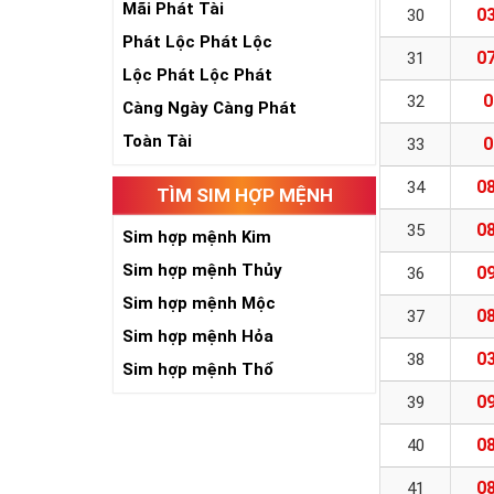
Mãi Phát Tài
03
30
Phát Lộc Phát Lộc
07
31
Lộc Phát Lộc Phát
0
32
Càng Ngày Càng Phát
Toàn Tài
0
33
08
34
TÌM SIM HỢP MỆNH
08
35
Sim hợp mệnh Kim
Sim hợp mệnh Thủy
09
36
Sim hợp mệnh Mộc
08
37
Sim hợp mệnh Hỏa
03
38
Sim hợp mệnh Thổ
09
39
08
40
08
41