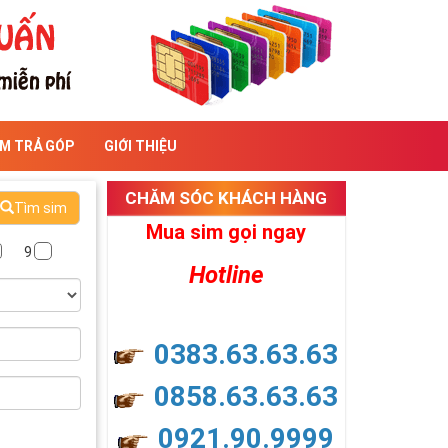
IM TRẢ GÓP
GIỚI THIỆU
CHĂM SÓC KHÁCH HÀNG
Tìm sim
Mua sim gọi ngay
9
Hotline
0383.63.63.63
0858.63.63.63
0921.90.9999