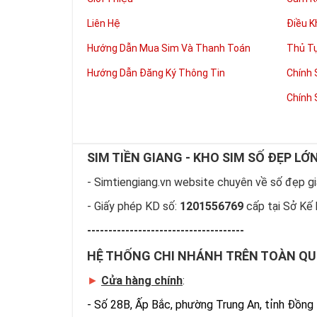
Liên Hệ
Điều K
Hướng Dẫn Mua Sim Và Thanh Toán
Thủ T
Hướng Dẫn Đăng Ký Thông Tin
Chính 
Chính 
SIM TIỀN GIANG - KHO SIM SỐ ĐẸP LỚ
- Simtiengiang.vn website chuyên về số đẹp giá
- Giấy phép KD số:
1201556769
cấp tại Sở Kế 
-------------------------------------
HỆ THỐNG CHI NHÁNH TRÊN TOÀN Q
►
Cửa hàng chính
:
-
Số 28B, Ấp Bắc, phường Trung An, tỉnh Đồng