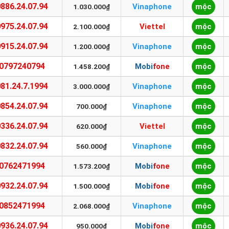
0886.24.07.94
Vinaphone
mộc
1.030.000₫
0975.24.07.94
Viettel
mộc
2.100.000₫
0915.24.07.94
Vinaphone
mộc
1.200.000₫
0797240794
Mobifone
mộc
1.458.200₫
081.24.7.1994
Vinaphone
mộc
3.000.000₫
0854.24.07.94
Vinaphone
mộc
700.000₫
0336.24.07.94
Viettel
mộc
620.000₫
0832.24.07.94
Vinaphone
mộc
560.000₫
0762471994
Mobifone
mộc
1.573.200₫
0932.24.07.94
Mobifone
mộc
1.500.000₫
0852471994
Vinaphone
mộc
2.068.000₫
0936.24.07.94
Mobifone
mộc
950.000₫