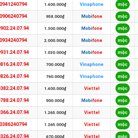
0941240794
Vinaphone
mộc
1.400.000₫
0906240794
Mobifone
mộc
958.000₫
0902.24.07.94
Mobifone
mộc
1.300.000₫
0934240794
Mobifone
mộc
2.000.000₫
0931.24.07.94
Mobifone
mộc
1.030.000₫
0816.24.07.94
Vinaphone
mộc
700.000₫
0826.24.07.94
Vinaphone
mộc
760.000₫
0382.24.07.94
Viettel
mộc
1.400.000₫
0788.24.07.94
Mobifone
mộc
900.000₫
0366.24.07.94
Viettel
mộc
1.265.000₫
0386240794
Viettel
mộc
1.265.000₫
0326.24.07.94
Viettel
mộc
670.000₫