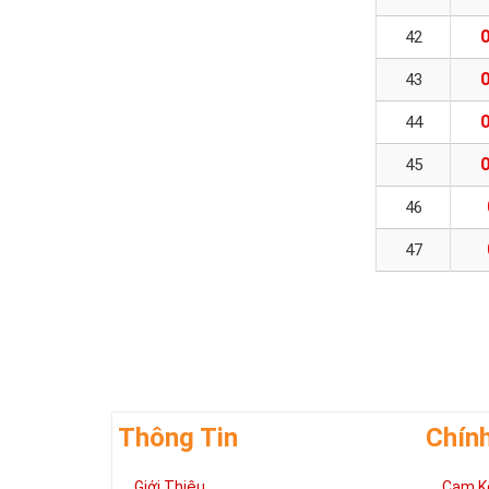
42
43
44
45
46
47
Thông Tin
Chín
Giới Thiệu
Cam K