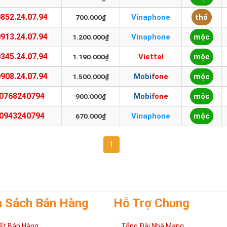
0852.24.07.94
Vinaphone
thổ
700.000₫
0913.24.07.94
Vinaphone
mộc
1.200.000₫
0345.24.07.94
Viettel
mộc
1.190.000₫
0908.24.07.94
Mobifone
mộc
1.500.000₫
0768240794
Mobifone
mộc
900.000₫
0943240794
Vinaphone
mộc
670.000₫
1
h Sách Bán Hàng
Hỗ Trợ Chung
ết Bán Hàng
Tổng Đài Nhà Mạng