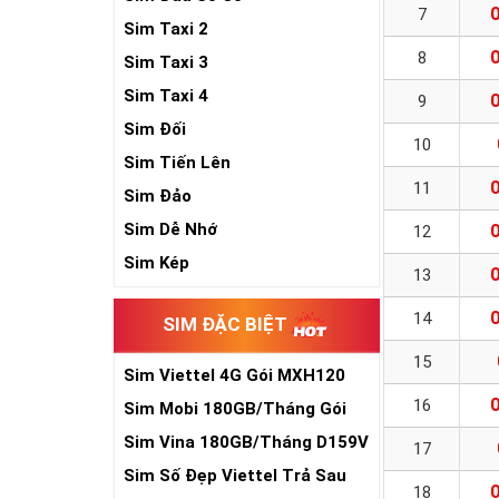
7
Sim Taxi 2
8
Sim Taxi 3
Sim Taxi 4
9
Sim Đối
10
Sim Tiến Lên
11
Sim Đảo
Sim Dễ Nhớ
12
Sim Kép
13
14
SIM ĐẶC BIỆT
15
Sim Viettel 4G Gói MXH120
Siêu Rẻ
16
Sim Mobi 180GB/Tháng Gói
TK159
Sim Vina 180GB/Tháng D159V
17
Sim Số Đẹp Viettel Trả Sau
18