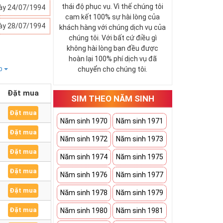
thái độ phục vụ. Vì thế chúng tôi
ày 24/07/1994
cam kết 100% sự hài lòng của
ày 28/07/1994
khách hàng với chúng dịch vụ của
chúng tôi. Với bất cứ điều gì
không hài lòng bạn đều được
hoàn lại 100% phí dịch vụ đã
ếp
chuyển cho chúng tôi.
Đặt mua
SIM THEO NĂM SINH
Đặt mua
Năm sinh 1970
Năm sinh 1971
Đặt mua
Năm sinh 1972
Năm sinh 1973
Đặt mua
Năm sinh 1974
Năm sinh 1975
Đặt mua
Năm sinh 1976
Năm sinh 1977
Đặt mua
Năm sinh 1978
Năm sinh 1979
Đặt mua
Năm sinh 1980
Năm sinh 1981