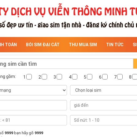
NH TOÁN
BÓI SIM ĐẠI CÁT
THU MUA SIM
TIN TỨC
S
ông gồm:
1
2
3
4
5
6
7
8
 số
9999
bạn hãy gõ
9999