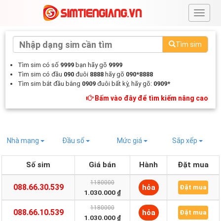
#
Tìm sim
Tìm sim có số
9999
bạn hãy gõ
9999
Tìm sim có đầu
090
đuôi
8888
hãy gõ
090*8888
Tìm sim bắt đầu bằng
0909
đuôi bất kỳ, hãy gõ:
0909*
Bấm vào đây để tìm kiếm nâng cao
Nhà mạng
Đầu số
Mức giá
Sắp xếp
Số sim
Giá bán
Hành
Đặt mua
1180000
088.66.30.539
hỏa
Đặt mua
1.030.000 ₫
1180000
088.66.10.539
hỏa
Đặt mua
1.030.000 ₫