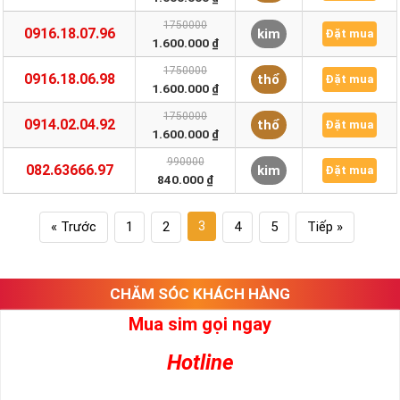
1750000
0916.18.07.96
kim
Đặt mua
1.600.000 ₫
1750000
0916.18.06.98
thổ
Đặt mua
1.600.000 ₫
1750000
0914.02.04.92
thổ
Đặt mua
1.600.000 ₫
990000
082.63666.97
kim
Đặt mua
840.000 ₫
3
« Trước
1
2
4
5
Tiếp »
CHĂM SÓC KHÁCH HÀNG
Mua sim gọi ngay
Hotline