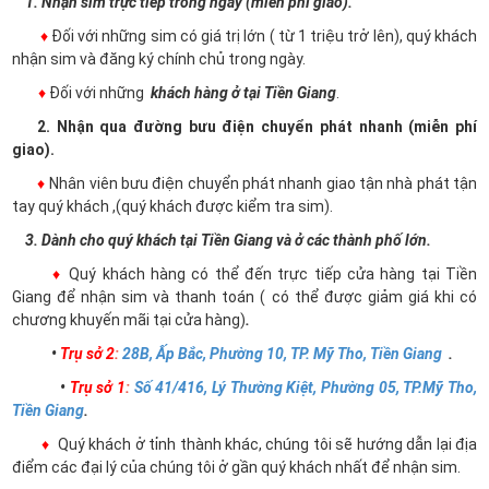
1. Nhận sim trực tiếp trong ngày (miễn phí giao).
♦
Đối với những sim có giá trị lớn ( từ 1 triệu trở lên), quý khách
nhận sim và đăng ký chính chủ trong ngày.
♦
Đối với những
khách hàng ở tại Tiền Giang
.
2. Nhận qua đường bưu điện chuyển phát nhanh (miễn phí
giao).
♦
Nhân viên bưu điện chuyển phát nhanh giao tận nhà phát tận
tay quý khách ,(quý khách được kiểm tra sim).
3. Dành cho quý khách tại Tiền Giang và ở các thành phố lớn.
♦
Quý khách hàng có thể đến trực tiếp cửa hàng tại Tiền
Giang để nhận sim và thanh toán ( có thể được giảm giá khi có
chương khuyến mãi tại cửa hàng)
.
•
Trụ sở 2
:
28B, Ấp Bắc, Phường 10, TP. Mỹ Tho, Tiền Giang
.
•
Trụ sở 1
:
Số 41/416, Lý Thường Kiệt, Phường 05, TP.Mỹ Tho,
Tiền Giang
.
♦
Quý khách ở tỉnh thành khác, chúng tôi sẽ hướng dẫn lại địa
điểm các đại lý của chúng tôi ở gần quý khách nhất để nhận sim.