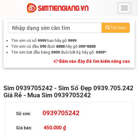
#
Tìm sim
Tìm sim có số
9999
bạn hãy gõ
9999
Tìm sim có đầu
090
đuôi
8888
hãy gõ
090*8888
Tìm sim bắt đầu bằng
0909
đuôi bất kỳ, hãy gõ:
0909*
Bấm vào đây để tìm kiếm nâng cao
Sim 0939705242 - Sim Số Đẹp 0939.705.242
Giá Rẻ - Mua Sim 0939705242
0939705242
Số sim:
450.000 ₫
Giá bán: