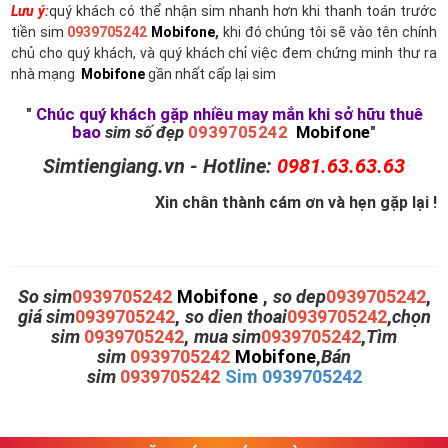
Lưu ý:
quý khách có thể nhận sim nhanh hơn khi thanh toán trước
tiền sim
0939705242
Mobifone
,
khi đó chúng tôi sẽ vào tên chính
chủ cho quý khách, và quý khách chỉ việc đem chứng minh thư ra
nhà mạng
Mobifone
gần nhất cấp lại sim
"
Chúc quý khách gặp nhiều may mắn khi sở hữu thuê
bao
sim số đẹp
0939705242
Mobifone
"
Simtiengiang.vn - Hotline:
0981.63.63.63
Xin chân thành cám ơn và hẹn gặp lại !
So sim
0939705242
Mobifone
,
so dep
0939705242
,
giá sim
0939705242
,
so dien thoai
0939705242
,
chọn
sim
0939705242
,
mua sim
0939705242
,
Tìm
sim
0939705242
Mobifone
,
Bán
sim
0939705242
Sim 0939705242