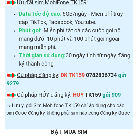
Ưu đãi sim MobiFone TK159
:
Data tốc độ cao
:
6GB/ngày - Miễn phí truy
cập TikTok, Facebook, Youtube.
Phút gọi
:
Miễn phí tất cả các cuộc gọi nội
mạng dưới 10 phút và 100 phút gọi ngoại
mạng miễn phí.
Thời gian sử dụng:
30 ngày tính từ ngày đăng
ký thành công
Cú pháp đăng ký
:
DK TK159
0782836734
gửi
9279
Cú pháp HỦY đăng ký
:
HUY
TK159
gửi 909
⇒ Lưu ý: gói Sim Mobifone TK159 chỉ áp dụng cho các
sim được đăng ký, không phải sim nào cũng đăng ký được ​
.
ĐẶT MUA SIM