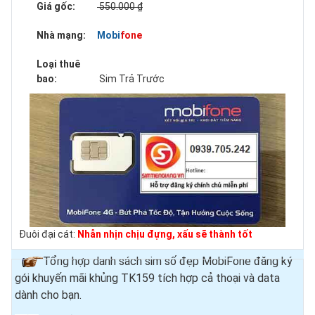
Giá gốc:
550.000 ₫
Nhà mạng:
Mobifone
Loại thuê
bao:
Sim Trả Trước
Đuôi đại cát:
Nhẫn nhịn chịu đựng, xấu sẽ thành tốt
Tổng hợp danh sách sim số đẹp MobiFone đăng ký
gói khuyến mãi khủng TK159 tích hợp cả thoại và data
dành cho bạn.