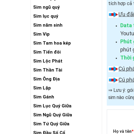
tích hợp cả 
Sim ngũ quý
Ưu đã
Sim lục quý
Data 
Sim năm sinh
Youtu
Sim Vip
Phút 
Sim Tam hoa kép
phút 
Sim Tiến đôi
Thời 
Sim Lộc Phát
Cú ph
Sim Thần Tài
Sim Ông Địa
Cú ph
Sim Lặp
⇒ Lưu ý: gó
Sim Gánh
sim nào cũng
Sim Lục Quý Giữa
Sim Ngũ Quý Giữa
Sim Tứ Quý Giữa
Họ và tên
*
Sim Đầu Số Cổ