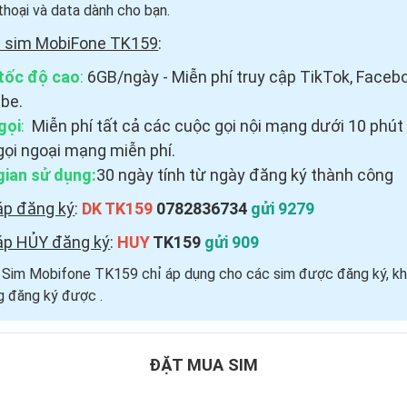
thoại và data dành cho bạn.
i sim MobiFone TK159
:
tốc độ cao
:
6GB/ngày - Miễn phí truy cập TikTok, Faceb
be.
gọi
:
Miễn phí tất cả các cuộc gọi nội mạng dưới 10 phút
gọi ngoại mạng miễn phí.
gian sử dụng:
30 ngày tính từ ngày đăng ký thành công
áp đăng ký
:
DK TK159
0782836734
gửi 9279
áp HỦY đăng ký
:
HUY
TK159
gửi 909
i Sim Mobifone TK159 chỉ áp dụng cho các sim được đăng ký, kh
 đăng ký được ​.
ĐẶT MUA SIM