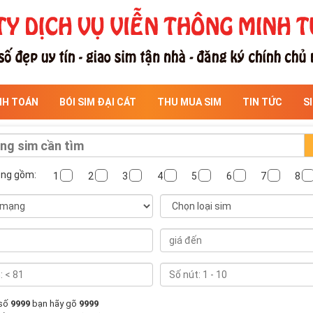
NH TOÁN
BÓI SIM ĐẠI CÁT
THU MUA SIM
TIN TỨC
S
ông gồm:
1
2
3
4
5
6
7
8
 số
9999
bạn hãy gõ
9999