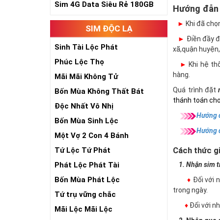
Sim 4G Data Siêu Rẻ 180GB
Hướng đẫn
►
Khi đã chọ
SIM ĐỘC LẠ
►
Điền đầy đủ
Sinh Tài Lộc Phát
xã,quận huyện,
Phúc Lộc Thọ
►
Khi hệ thố
hàng.
Mãi Mãi Không Tử
Quá trình đặt
Bốn Mùa Không Thất Bát
thánh toán cho
Độc Nhất Vô Nhị
Hướng d
Bốn Mùa Sinh Lộc
Hướng 
Một Vợ 2 Con 4 Bánh
Cách thức gi
Tứ Lộc Tứ Phát
Phát Lộc Phát Tài
1. Nhận sim trự
Bốn Mùa Phát Lộc
♦
Đối với 
trong ngày.
Tứ trụ vững chắc
♦
Đối với 
Mãi Lộc Mãi Lộc