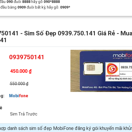
 đầu
090
đuôi
8888
hãy gõ
090*8888
t đầu bằng
0909
đuôi bất kỳ, hãy gõ:
0909*
50141 - Sim Số Đẹp 0939.750.141 Giá Rẻ - Mu
141
0939750141
450.000 ₫
:
550.000 ₫
g:
Mobifone
uê
Sim Trả Trước
hợp danh sách sim số đẹp MobiFone đăng ký gói khuyến mãi kh