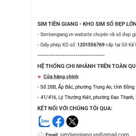
SIM TIỀN GIANG - KHO SIM SỐ ĐẸP LỚ
- Simtiengiang.vn website chuyên về số đẹp giá
- Giấy phép KD số:
1201556769
cấp tại Sở Kế 
-------------------------------------
HỆ THỐNG CHI NHÁNH TRÊN TOÀN Q
►
Cửa hàng chính
:
-
Số 28B, Ấp Bắc, phường Trung An, tỉnh Đồng
-
41/416, Lý Thường Kiệt, phường Đạo Thạnh,
KẾT NỐI VỚI CHÚNG TÔI QUA:
simtiengiang.vn@gmail.com
Email
: