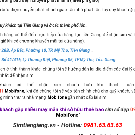
ường bưu điện chuyển phát nhanh (miễn phí giao).
n bưu điện chuyển phát nhanh giao tận nhà phát tận tay quý khách ,
uý khách tại Tiền Giang và ở các thành phố lớn.
h hàng có thể đến trực tiếp cửa hàng tại Tiền Giang để nhận sim và 
giá khi có chương khuyến mãi tại cửa hàng)
.
:
28B, Ấp Bắc, Phường 10, TP. Mỹ Tho, Tiền Giang
.
:
Số 41/416, Lý Thường Kiệt, Phường 05, TP.Mỹ Tho, Tiền Giang
.
h ở tỉnh thành khác, chúng tôi sẽ hướng dẫn lại địa điểm các đại lý 
nhất để nhận sim.
khách có thể nhận sim nhanh hơn khi thanh toán 
41
Mobifone
,
khi đó chúng tôi sẽ vào tên chính chủ cho quý khách, v
g minh thư ra nhà mạng
Mobifone
gần nhất cấp lại sim
khách gặp nhiều may mắn khi sở hữu thuê bao
sim số đẹp
0
Mobifone
"
Simtiengiang.vn - Hotline:
0981.63.63.63