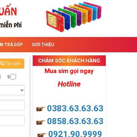
IM TRẢ GÓP
GIỚI THIỆU
CHĂM SÓC KHÁCH HÀNG
Tìm sim
Mua sim gọi ngay
9
Hotline
0383.63.63.63
0858.63.63.63
0921.90.9999