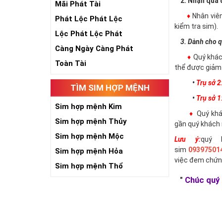
2. Nhận qua đ
Mãi Phát Tài
♦
Nhân viê
Phát Lộc Phát Lộc
kiểm tra sim).
Lộc Phát Lộc Phát
3. Dành cho q
Càng Ngày Càng Phát
♦
Quý khác
Toàn Tài
thể được giảm 
•
Trụ sở 2
TÌM SIM HỢP MỆNH
•
Trụ sở 1
Sim hợp mệnh Kim
♦
Quý khác
Sim hợp mệnh Thủy
gần quý khách 
Sim hợp mệnh Mộc
Lưu ý:
quý 
sim
09397501
Sim hợp mệnh Hỏa
việc đem chứn
Sim hợp mệnh Thổ
"
Chúc quý 