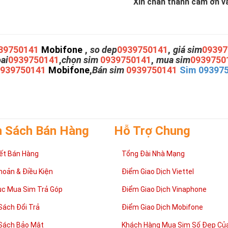
Xin chân thành cám ơn và 
39750141
Mobifone
,
so dep
0939750141
,
giá sim
09397
oai
0939750141
,
chọn sim
0939750141
,
mua sim
0939750
0939750141
Mobifone
,
Bán sim
0939750141
Sim 09397
h Sách Bán Hàng
Hỗ Trợ Chung
ết Bán Hàng
Tổng Đài Nhà Mạng
hoản & Điều Kiện
Điểm Giao Dịch Viettel
ục Mua Sim Trả Góp
Điểm Giao Dịch Vinaphone
Sách Đổi Trả
Điểm Giao Dịch Mobifone
Sách Bảo Mật
Khách Hàng Mua Sim Số Đẹp Của