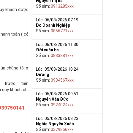
Nguyễn thị hà
Số sim:
0913285xxx
(quý khách được
Lúc: 06/08/2026 07:19
Do Doanh Nghiệp
Số sim:
0856771xxx
thanh toán ( có
Lúc: 06/08/2026 11:30
Đới xuân ba
Số sim:
0833381xxx
của chúng tôi ở
Lúc: 05/08/2026 10:24
Dương
Số sim:
0934567xxx
trước tiền
à quý khách chỉ
Lúc: 05/08/2026 09:51
Nguyễn Văn Đức
Số sim:
0924024xxx
939750141
Lúc: 05/08/2026 03:23
Nghĩa Nguyễn Xuân
Số sim:
0379856xxx