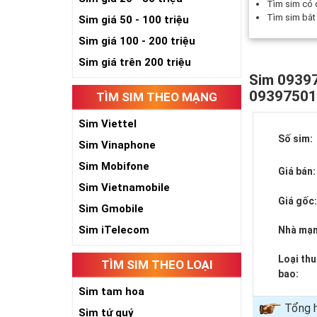
Tìm sim có
Tìm sim bắ
Sim giá 50 - 100 triệu
Sim giá 100 - 200 triệu
Sim giá trên 200 triệu
Sim 09397
0939750
TÌM SIM THEO MẠNG
Sim Viettel
Số sim:
Sim Vinaphone
Sim Mobifone
Giá bán:
Sim Vietnamobile
Giá gốc
Sim Gmobile
Sim iTelecom
Nhà mạn
Loại th
TÌM SIM THEO LOẠI
bao:
Sim tam hoa
Tổng 
Sim tứ quý