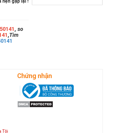
hẹn gặp lại !
50141
,
so
141
,
Tìm
50141
Chứng nhận
 Tôi