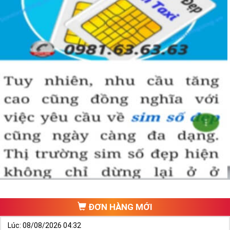
hành
Ngũ hành tương sinh, ngũ hành tương khắc và hành của các
con số:
- Ngũ hành tương sinh: Kim sinh Thủy, Thủy sinh Mộc, Mộc
sinh Hỏa, Hỏa sinh Thổ, Thổ sinh Kim.
- Ngũ hành tương khắc: Kim khắc Mộc, Mộc khắc Thổ, Thổ
khắc Thủy, Thủy khắc Hỏa, Hỏa khắc Kim.
Hành thủy: Số 0, 1
Hành thổ: Số 2, 5, 8
Hành mộc: Số 3,4
Hành kim: Số 6,7
Hành hỏa: Số 9
2. Cách Chọn Sim Số Đẹp Cho Người Mệnh Mộc
Dựa vào đó bạn có thể luận giải sim số đẹp hợp mệnh Mộc là
ĐƠN HÀNG MỚI
sim có chứa các số 0,1,2,3,4, 0. Đây là những con số hợp
mệnh Mộc giúp cho chủ nhân khi chọn số sẽ ra những con số
Lúc: 08/08/2026 04:32