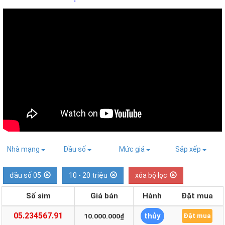
Nhà mạng
Đầu số
Mức giá
Sắp xếp
đầu số 05
10 - 20 triệu
xóa bộ lọc
Số sim
Giá bán
Hành
Đặt mua
05.234567.91
thủy
10.000.000₫
Đặt mua