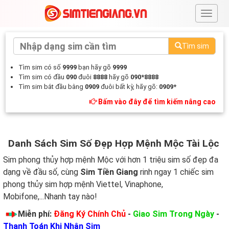
#
Tìm sim
Tìm sim có số
9999
bạn hãy gõ
9999
Tìm sim có đầu
090
đuôi
8888
hãy gõ
090*8888
Tìm sim bắt đầu bằng
0909
đuôi bất kỳ, hãy gõ:
0909*
Bấm vào đây để tìm kiếm nâng cao
Danh Sách Sim Số Đẹp Hợp Mệnh Mộc Tài Lộc
Sim phong thủy hợp mệnh Mộc với hơn 1 triệu sim số đẹp đa
dạng về đầu số, cùng
Sim Tiền Giang
rinh ngay 1 chiếc sim
phong thủy sim hợp mệnh Viettel, Vinaphone,
Mobifone,...Nhanh tay nào!
Miễn phí:
Đăng Ký Chính Chủ
-
Giao Sim Trong Ngày
-
Thanh Toán Khi Nhận Sim