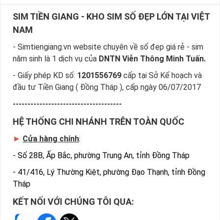
Giá rẻ
SIM TIỀN GIANG - KHO SIM SỐ ĐẸP LỚN TẠI VIỆT
NAM
Hướng Dẫn Đặt Mua Sim Hợp Mệnh
Mộc Nhanh Nhất
- Simtiengiang.vn website chuyên về số đẹp giá rẻ - sim
Sim Tiền Giang là đơn vị cung cấp sim phong thủy
sim
năm sinh là 1 dịch vụ của
DNTN Viễn Thông Minh Tuấn.
hợp mệnh Mộc
, sim giá rẻ uy tín chất lượng.
- Giấy phép KD số:
1201556769
cấp tại Sở Kế hoạch và
Chọn mua sim phong thủy thường mất nhiều thời gian ở
đầu tư Tiền Giang ( Đồng Tháp ), cấp ngày 06/07/2017
khoảng lựa số, một số phải vừa đẹp, vừa tốt về phong thủy
-------------------------------------
thì mới là sim hoàn hảo. Vậy phải làm sao?
HỆ THỐNG CHI NHÁNH TRÊN TOÀN QUỐC
- Cách nhanh nhất để chọn mua được sim hop menh Moc là
►
Cửa hàng chính
:
bạn vào trang chủ của Sim Tiền Giang, chọn mục “Sim giảm
giá “ ở ngay đầu trang chủ. Đây là danh sách sim được đại lý
-
Số 28B, Ấp Bắc, phường Trung An, tỉnh Đồng Tháp
giảm giá vì một số lý do nên bạn có thể chọn mua được sim
-
41/416, Lý Thường Kiệt, phường Đạo Thạnh, tỉnh Đồng
phong thủy số đẹp lại có giá cực rẻ nữa. Ngoài ra quý khách
Tháp
chưa ưng ý về sim hợp mệnh Mộc cũng có thể tham khảo
thêm Sim hợp mệnh Kim, Sim hợp mệnh Thủy, Sim hợp mệnh
KẾT NỐI VỚI CHÚNG TÔI QUA:
Hỏa...