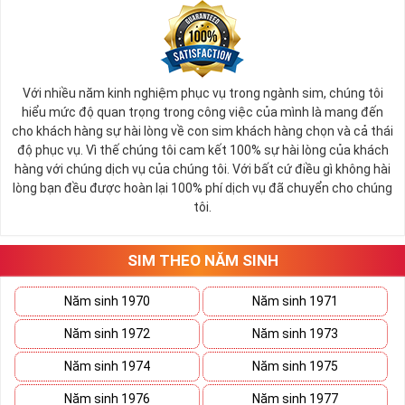
Trong đó tính chất Mộc của các năm sinh gồm
►
:
Tùng Bawch Mộc: ( 1950, 1951 )
Định Gia Mộc: ( 1968 - 1969 )
Tang Thích Mộc: ( 1972, 1973 )
Với nhiều năm kinh nghiệm phục vụ trong ngành sim, chúng tôi
Thạch Lưu Mộc: ( 1980, 1981 )
hiểu mức độ quan trọng trong công việc của mình là mang đến
Đại Lâm Mộc: ( 1988, 1989 )
cho khách hàng sự hài lòng về con sim khách hàng chọn và cả thái
Dương Liễu Mộc: ( 2002, 2003 )
độ phục vụ. Vì thế chúng tôi cam kết 100% sự hài lòng của khách
hàng với chúng dịch vụ của chúng tôi. Với bất cứ điều gì không hài
Tính cách người mệnh Mộc:
►
lòng bạn đều được hoàn lại 100% phí dịch vụ đã chuyển cho chúng
tôi.
Những người thuộc mệnh Mộc thường có tính cách chung
đó là: năng động, nhiệt tình, hài hước và rất tốt bụng. Họ có
tài giao tiếp khéo léo vì thế đi tới đâu, họ cũng được mọi
SIM THEO NĂM SINH
người yêu mến, quý trọng.
Năm sinh 1970
Năm sinh 1971
Người mệnh Mộc đại diện cho sức sống mãnh liệt, người đi
đầu trong công việc, luôn tràn đầy nhiệt huyết và năng lượng.
Năm sinh 1972
Năm sinh 1973
Nhưng cũng thường bị người khác ghen tị và bị kẻ xấu hãm
Năm sinh 1974
Năm sinh 1975
hại, nếu không cẩn thận sẽ dễ rước họa vào thân.
Năm sinh 1976
Năm sinh 1977