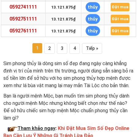
0592741111
thủy
13.121.875₫
Đặt mua
0592751111
thủy
13.121.875₫
Đặt mua
0592761111
thủy
13.121.875₫
Đặt mua
1
2
3
4
Tiếp »
Sim phong thủy là dòng sim số đẹp đang ngày càng khẳng
định vị trí của mình trên thị trường, người dùng sẵn sàng bỏ ra
số tiền lớn để sở hữu với họ sim phong thủy hợp mệnh được
xem như lá bùa vật mang lại may mắn Tài Lộc cho bản thân.
Bạn là người mệnh Mộc, bạn muốn tìm sim phong thủy dành
cho người mệnh Mộc nhưng không biết chọn như thế nào?
Để sở hữu chiếc sim hợp mệnh Mộc chuẩn phong thủy cần
làm gì?
Tham khảo ngay
:
Khi Đặt Mua Sim Số Đẹp Online
Bạn Cần Lưu Ý Những Gì Tránh Lừa Đảo