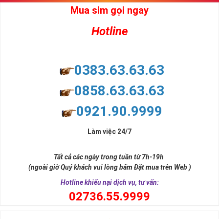
Mua sim gọi ngay
Hotline
0383.63.63.63
0858.63.63.63
0921.90.9999
Người Mệnh Môc Nên Chọn Sim Như Thế Nào?
Làm việc 24/7
Mệnh Mộc tương ứng với các năm sinh như sau
►
:
Tất cả các ngày trong tuần từ 7h-19h
Nhâm Tý (1972), Quý Sửu (1973) , Canh Thân (1980), Tân Dậu
(ngoài giờ Quý khách vui lòng bấm Đặt mua trên Web )
(1981), Mậu Thìn (1928, 1988), Kỷ Tỵ (1929, 1989), Nhâm
Hotline khiếu nại dịch vụ, tư vấn:
Ngọ (1942, 2002), Quý Mùi (1943, 2003), Canh Dần (1950,
0
2736.55.9999
2010), Tân Mão (1951, 2011), Mậu Tuất (1958, 2018), Kỷ Hợi
(1959, 2019)