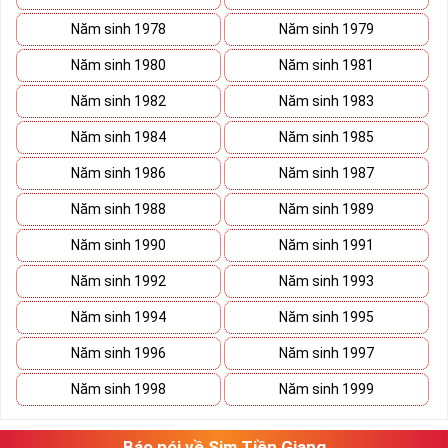
Tham khảo ngay:
Cập Nhật List Sim Số Đẹp Đầu
09 Giảm Giá
Năm sinh 1978
Năm sinh 1979
Cách Chọn Sim Số Đẹp Phong
Năm sinh 1980
Năm sinh 1981
Thủy Cho Người Mệnh Mộc
Năm sinh 1982
Năm sinh 1983
Năm sinh 1984
Năm sinh 1985
Chọn
sim số đẹp
cho người mệnh Mộc không phải cứ điểm
cao là bạn chọn mỗi con số đều mang cho mình 1 bản mệnh
Năm sinh 1986
Năm sinh 1987
tương ứng, chọn sim hợp sẽ đem lại vận may, hanh thông,
Năm sinh 1988
Năm sinh 1989
kích Tài đón Lộc, công danh thuận lợi cho chủ nhân
Năm sinh 1990
Năm sinh 1991
Năm sinh 1992
Năm sinh 1993
Năm sinh 1994
Năm sinh 1995
Năm sinh 1996
Năm sinh 1997
Năm sinh 1998
Năm sinh 1999
Báo nói về Sim Tiền Giang