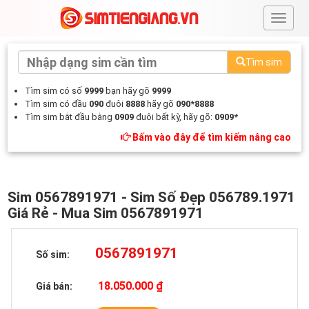
#
Tìm sim
Tìm sim có số
9999
bạn hãy gõ
9999
Tìm sim có đầu
090
đuôi
8888
hãy gõ
090*8888
Tìm sim bắt đầu bằng
0909
đuôi bất kỳ, hãy gõ:
0909*
Bấm vào đây để tìm kiếm nâng cao
Sim 0567891971 - Sim Số Đẹp 056789.1971
Giá Rẻ - Mua Sim 0567891971
0567891971
Số sim:
18.050.000 ₫
Giá bán: