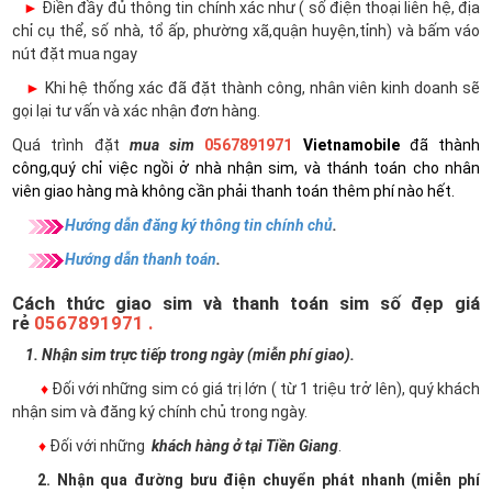
►
Điền đầy đủ thông tin chính xác như ( số điện thoại liên hệ, địa
chỉ cụ thể, số nhà, tổ ấp, phường xã,quận huyện,tỉnh) và bấm váo
nút đặt mua ngay
►
Khi hệ thống xác đã đặt thành công, nhân viên kinh doanh sẽ
gọi lại tư vấn và xác nhận đơn hàng.
Quá trình đặt
mua sim
0567891971
Vietnamobile
đã thành
công,quý chỉ việc ngồi ở nhà nhận sim, và thánh toán cho nhân
viên giao hàng mà không cần phải thanh toán thêm phí nào hết.
Hướng dẫn đăng ký thông tin chính chủ
.
Hướng dẫn thanh toán
.
Cách thức giao sim và thanh toán sim số đẹp giá
rẻ
0567891971 .
1. Nhận sim trực tiếp trong ngày (miễn phí giao).
♦
Đối với những sim có giá trị lớn ( từ 1 triệu trở lên), quý khách
nhận sim và đăng ký chính chủ trong ngày.
♦
Đối với những
khách hàng ở tại Tiền Giang
.
2. Nhận qua đường bưu điện chuyển phát nhanh (miễn phí