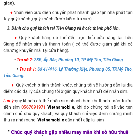
giao).
♦
Nhân viên bưu điện chuyển phát nhanh giao tận nhà phát tận
tay quý khách ,(quý khách được kiểm tra sim).
3. Dành cho quý khách tại Tiền Giang và ở các thành phố lớn.
♦
Quý khách hàng có thể đến trực tiếp cửa hàng tại Tiền
Giang để nhận sim và thanh toán ( có thể được giảm giá khi có
chương khuyến mãi tại cửa hàng)
.
•
Trụ sở 2
:
28B, Ấp Bắc, Phường 10, TP. Mỹ Tho, Tiền Giang
.
•
Trụ sở 1
:
Số 41/416, Lý Thường Kiệt, Phường 05, TP.Mỹ Tho,
Tiền Giang
.
♦
Quý khách ở tỉnh thành khác, chúng tôi sẽ hướng dẫn lại địa
điểm các đại lý của chúng tôi ở gần quý khách nhất để nhận sim.
Lưu ý:
quý khách có thể nhận sim nhanh hơn khi thanh toán trước
tiền sim
0567891971
Vietnamobile
,
khi đó chúng tôi sẽ vào tên
chính chủ cho quý khách, và quý khách chỉ việc đem chứng minh
thư ra nhà mạng
Vietnamobile
gần nhất cấp lại sim
"
Chúc quý khách gặp nhiều may mắn khi sở hữu thuê