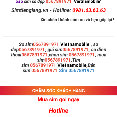
bao
sim số đẹp
0567891971
Vietnamobile
"
Simtiengiang.vn - Hotline:
0981.63.63.63
Xin chân thành cám ơn và hẹn gặp lại !
So sim
0567891971
Vietnamobile
,
so
dep
0567891971
,
giá sim
0567891971
,
so dien
thoai
0567891971
,
chọn sim
0567891971
,
mua
sim
0567891971
,
Tìm
sim
0567891971
Vietnamobile
,
Bán
sim
0567891971
Sim 0567891971
CHĂM SÓC KHÁCH HÀNG
Mua sim gọi ngay
Hotline