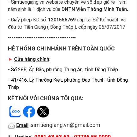
- Simtiengiang.vn website chuyên về số đẹp giá rẻ - sim
năm sinh là 1 dịch vụ của
DNTN Viễn Thông Minh Tuấn.
- Giấy phép KD số:
1201556769
cấp tại Sở Kế hoạch và
đầu tư Tiền Giang ( Đồng Tháp ), cấp ngày 06/07/2017
-------------------------------------
HỆ THỐNG CHI NHÁNH TRÊN TOÀN QUỐC
►
Cửa hàng chính
:
-
Số 28B, Ấp Bắc, phường Trung An, tỉnh Đồng Tháp
-
41/416, Lý Thường Kiệt, phường Đạo Thạnh, tỉnh Đồng
Tháp
KẾT NỐI VỚI CHÚNG TÔI QUA:
simtiengiang.vn@gmail.com
Email
:
:
📞
0981.63.63.63
-
02736.55.9999