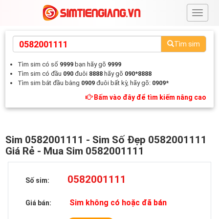
#
Tìm sim
Tìm sim có số
9999
bạn hãy gõ
9999
Tìm sim có đầu
090
đuôi
8888
hãy gõ
090*8888
Tìm sim bắt đầu bằng
0909
đuôi bất kỳ, hãy gõ:
0909*
Bấm vào đây để tìm kiếm nâng cao
Sim 0582001111 - Sim Số Đẹp 0582001111
Giá Rẻ - Mua Sim 0582001111
0582001111
Số sim:
Sim không có hoặc đã bán
Giá bán: