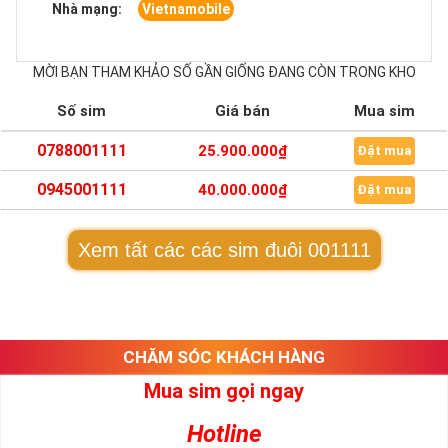
Nhà mạng:
Vietnamobile
MỜI BẠN THAM KHẢO SỐ GẦN GIỐNG ĐANG CÒN TRONG KHO
Số sim
Giá bán
Mua sim
0788001111
25.900.000₫
Đặt mua
0945001111
40.000.000₫
Đặt mua
Xem tất các các sim đuôi 001111
CHĂM SÓC KHÁCH HÀNG
Mua sim gọi ngay
Hotline