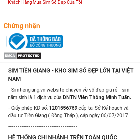
Khách Hàng Mua Sim Số Đẹp Của Tôi
Sim Số Đẹp Phong Thủy Hợp Mệnh Mộc Tài Lộc
Trên đây là nội dung bài viết hướng dẫn cách chọn sim hợp
Chứng nhận
mệnh Mộc được áp dụng rất nhiều từ các chuyên gia chơi
sim số đẹp. Mong rằng qua bài viết ngày người mệnh Mộc sẽ
nắm rõ hơn về cách chọn sim số, sim phong thủy hợp tuôi của
mình, sở hữu chiếc sim số đẹp phù hợp nhất.
Tham khảo ngay:
Danh Sách Sim Số Đẹp VIettel
Giá rẻ
SIM TIỀN GIANG - KHO SIM SỐ ĐẸP LỚN TẠI VIỆT
NAM
Hướng Dẫn Đặt Mua Sim Hợp Mệnh
Mộc Nhanh Nhất
- Simtiengiang.vn website chuyên về số đẹp giá rẻ - sim
Sim Tiền Giang là đơn vị cung cấp sim phong thủy
sim
năm sinh là 1 dịch vụ của
DNTN Viễn Thông Minh Tuấn.
hợp mệnh Mộc
, sim giá rẻ uy tín chất lượng.
- Giấy phép KD số:
1201556769
cấp tại Sở Kế hoạch và
Chọn mua sim phong thủy thường mất nhiều thời gian ở
đầu tư Tiền Giang ( Đồng Tháp ), cấp ngày 06/07/2017
khoảng lựa số, một số phải vừa đẹp, vừa tốt về phong thủy
-------------------------------------
thì mới là sim hoàn hảo. Vậy phải làm sao?
HỆ THỐNG CHI NHÁNH TRÊN TOÀN QUỐC