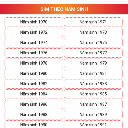
đó là: năng động, nhiệt tình, hài hước và rất tốt bụng. Họ có
tài giao tiếp khéo léo vì thế đi tới đâu, họ cũng được mọi
SIM THEO NĂM SINH
người yêu mến, quý trọng.
Năm sinh 1970
Năm sinh 1971
Người mệnh Mộc đại diện cho sức sống mãnh liệt, người đi
đầu trong công việc, luôn tràn đầy nhiệt huyết và năng lượng.
Năm sinh 1972
Năm sinh 1973
Nhưng cũng thường bị người khác ghen tị và bị kẻ xấu hãm
Năm sinh 1974
Năm sinh 1975
hại, nếu không cẩn thận sẽ dễ rước họa vào thân.
Năm sinh 1976
Năm sinh 1977
Tham khảo ngay:
Cập Nhật List Sim Số Đẹp Đầu
09 Giảm Giá
Năm sinh 1978
Năm sinh 1979
Cách Chọn Sim Số Đẹp Phong
Năm sinh 1980
Năm sinh 1981
Thủy Cho Người Mệnh Mộc
Năm sinh 1982
Năm sinh 1983
Năm sinh 1984
Năm sinh 1985
Chọn
sim số đẹp
cho người mệnh Mộc không phải cứ điểm
cao là bạn chọn mỗi con số đều mang cho mình 1 bản mệnh
Năm sinh 1986
Năm sinh 1987
tương ứng, chọn sim hợp sẽ đem lại vận may, hanh thông,
Năm sinh 1988
Năm sinh 1989
kích Tài đón Lộc, công danh thuận lợi cho chủ nhân
Năm sinh 1990
Năm sinh 1991