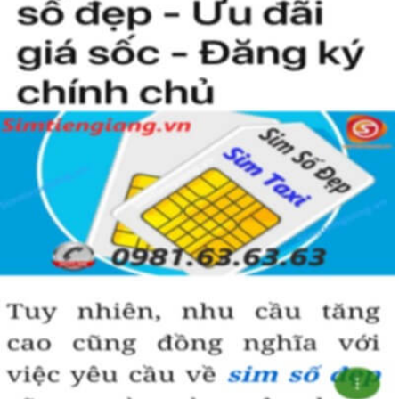
Hướng Dẫn Cách Chọn Mua Sim Hợp Mệnh Mộc
Sau đây là tổng hợp những cách chọn sim được những dẫn
chơi sim áp dụng rất nhiều trong việc chọn mua sim phong
thủy.
1. Quy luật tương sinh – tương khắc trong ngũ
hành
Ngũ hành tương sinh, ngũ hành tương khắc và hành của các
con số:
- Ngũ hành tương sinh: Kim sinh Thủy, Thủy sinh Mộc, Mộc
sinh Hỏa, Hỏa sinh Thổ, Thổ sinh Kim.
- Ngũ hành tương khắc: Kim khắc Mộc, Mộc khắc Thổ, Thổ
khắc Thủy, Thủy khắc Hỏa, Hỏa khắc Kim.
Hành thủy: Số 0, 1
Hành thổ: Số 2, 5, 8