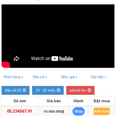
Nhà mạng
Đầu số
Mức giá
Sắp xếp
đầu số 05
10 - 20 triệu
xóa bộ lọc
Số sim
Giá bán
Hành
Đặt mua
05.234567.91
thủy
10.000.000₫
Đặt mua