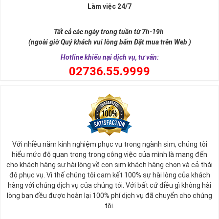
Người Mệnh Môc Nên Chọn Sim Như Thế Nào?
Làm việc 24/7
Mệnh Mộc tương ứng với các năm sinh như sau
►
:
Tất cả các ngày trong tuần từ 7h-19h
Nhâm Tý (1972), Quý Sửu (1973) , Canh Thân (1980), Tân Dậu
(ngoài giờ Quý khách vui lòng bấm Đặt mua trên Web )
(1981), Mậu Thìn (1928, 1988), Kỷ Tỵ (1929, 1989), Nhâm
Hotline khiếu nại dịch vụ, tư vấn:
Ngọ (1942, 2002), Quý Mùi (1943, 2003), Canh Dần (1950,
0
2736.55.9999
2010), Tân Mão (1951, 2011), Mậu Tuất (1958, 2018), Kỷ Hợi
(1959, 2019)
Trong đó tính chất Mộc của các năm sinh gồm
►
:
Tùng Bawch Mộc: ( 1950, 1951 )
Định Gia Mộc: ( 1968 - 1969 )
Tang Thích Mộc: ( 1972, 1973 )
Với nhiều năm kinh nghiệm phục vụ trong ngành sim, chúng tôi
Thạch Lưu Mộc: ( 1980, 1981 )
hiểu mức độ quan trọng trong công việc của mình là mang đến
Đại Lâm Mộc: ( 1988, 1989 )
cho khách hàng sự hài lòng về con sim khách hàng chọn và cả thái
Dương Liễu Mộc: ( 2002, 2003 )
độ phục vụ. Vì thế chúng tôi cam kết 100% sự hài lòng của khách
hàng với chúng dịch vụ của chúng tôi. Với bất cứ điều gì không hài
Tính cách người mệnh Mộc:
►
lòng bạn đều được hoàn lại 100% phí dịch vụ đã chuyển cho chúng
tôi.
Những người thuộc mệnh Mộc thường có tính cách chung