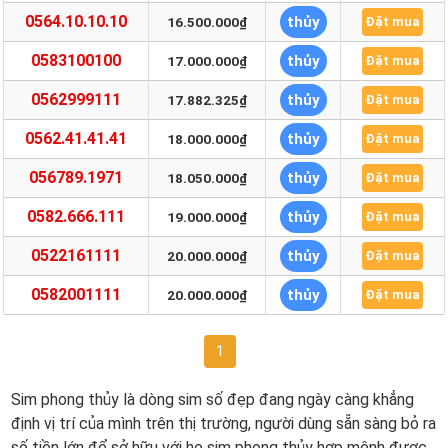
0564.10.10.10
thủy
16.500.000₫
Đặt mua
0583100100
thủy
17.000.000₫
Đặt mua
0562999111
thủy
17.882.325₫
Đặt mua
0562.41.41.41
thủy
18.000.000₫
Đặt mua
056789.1971
thủy
18.050.000₫
Đặt mua
0582.666.111
thủy
19.000.000₫
Đặt mua
0522161111
thủy
20.000.000₫
Đặt mua
0582001111
thủy
20.000.000₫
Đặt mua
1
Sim phong thủy là dòng sim số đẹp đang ngày càng khẳng
định vị trí của mình trên thị trường, người dùng sẵn sàng bỏ ra
số tiền lớn để sở hữu với họ sim phong thủy hợp mệnh được