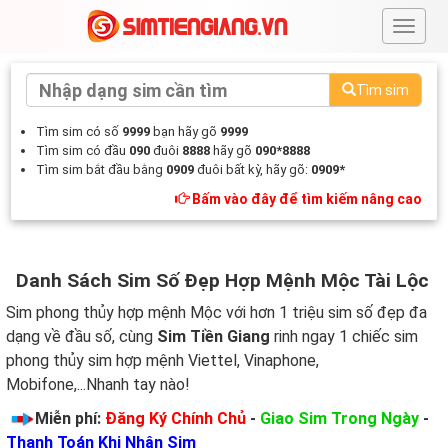
#
Tìm sim
Tìm sim có số
9999
bạn hãy gõ
9999
Tìm sim có đầu
090
đuôi
8888
hãy gõ
090*8888
Tìm sim bắt đầu bằng
0909
đuôi bất kỳ, hãy gõ:
0909*
Bấm vào đây để tìm kiếm nâng cao
Danh Sách Sim Số Đẹp Hợp Mệnh Mộc Tài Lộc
Sim phong thủy hợp mệnh Mộc với hơn 1 triệu sim số đẹp đa
dạng về đầu số, cùng
Sim Tiền Giang
rinh ngay 1 chiếc sim
phong thủy sim hợp mệnh Viettel, Vinaphone,
Mobifone,...Nhanh tay nào!
Miễn phí:
Đăng Ký Chính Chủ
-
Giao Sim Trong Ngày
-
Thanh Toán Khi Nhận Sim