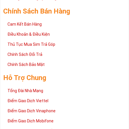
Cách tính điểm của sim phong thủy cực đơn giản, bạn chỉ cần
cộng dồn cả dãy số đến khi nào còn lại 2 con số duy nhất.
Chính Sách Bán Hàng
Điểm cao nhất là điểm 10
Cam Kết Bán Hàng
Điều Khoản & Điều Kiện
Thủ Tục Mua Sim Trả Góp
Chính Sách Đổi Trả
Chính Sách Bảo Mật
Hỗ Trợ Chung
Tổng Đài Nhà Mạng
Điểm Giao Dịch Viettel
Điểm Giao Dịch Vinaphone
Điểm Giao Dịch Mobifone