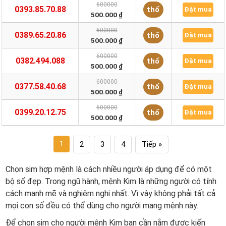
600000
0393.85.70.88
thổ
Đặt mua
500.000 ₫
600000
0389.65.20.86
thổ
Đặt mua
500.000 ₫
600000
0382.494.088
thổ
Đặt mua
500.000 ₫
600000
0377.58.40.68
thổ
Đặt mua
500.000 ₫
600000
0399.20.12.75
thổ
Đặt mua
500.000 ₫
1
2
3
4
Tiếp »
Chọn sim hợp mệnh là cách nhiều người áp dụng để có một
bộ số đẹp. Trong ngũ hành, mệnh Kim là những người có tính
cách mạnh mẽ và nghiêm nghị nhất. Vì vậy không phải tất cả
mọi con số đều có thể dùng cho người mang mệnh này.
Để chọn sim cho người mệnh Kim bạn cần nắm được kiến