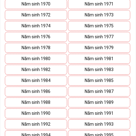
điểm chung đó là: độc lập, mạnh mẽ, cương quyết và dũng
Năm sinh 1970
Năm sinh 1971
cảm.
Năm sinh 1972
Năm sinh 1973
Tham khảo ngay
:
Danh Sách Kho Sim Phong Thủy
Năm sinh 1974
Năm sinh 1975
Mệnh Kim Đầu 09
Năm sinh 1976
Năm sinh 1977
Cách Chọn Sim Số Đẹp Phong
Năm sinh 1978
Năm sinh 1979
Thủy Hợp Mệnh Kim
Năm sinh 1980
Năm sinh 1981
Một chiếc
sim số đẹp
luôn hội tụ nhiều yếu tố phong thủy
Năm sinh 1982
Năm sinh 1983
khác nhau đem lại vận may, chiêu tài, kích lộc cho chủ sở hữu,
để chọn sim cho người mệnh Kim bạn cần dựa các yếu tố sau
Năm sinh 1984
Năm sinh 1985
đây:
Năm sinh 1986
Năm sinh 1987
Năm sinh 1988
Năm sinh 1989
Năm sinh 1990
Năm sinh 1991
Năm sinh 1992
Năm sinh 1993
Năm sinh 1994
Năm sinh 1995