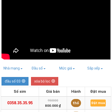
Nhà mạng
Đầu số
Mức giá
Sắp xếp
đầu số 03
xóa bộ lọc
Số sim
Giá bán
Hành
Đặt mua
950000
0358.35.35.95
thổ
Đặt mua
800.000 ₫