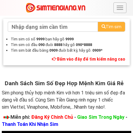
#
Tìm sim
Tìm sim có số
9999
bạn hãy gõ
9999
Tìm sim có đầu
090
đuôi
8888
hãy gõ
090*8888
Tìm sim bắt đầu bằng
0909
đuôi bất kỳ, hãy gõ:
0909*
Bấm vào đây để tìm kiếm nâng cao
Danh Sách Sim Số Đẹp Hợp Mệnh Kim Giá Rẻ
Sim phong thủy hợp mệnh Kim với hơn 1 triệu sim số đẹp đa
dạng về đầu số. Cùng Sim Tiền Giang rinh ngay 1 chiếc
sim Viettel, Vinaphone, Mobifone,...Nhanh tay nào!.
Miễn phí:
Đăng Ký Chính Chủ
-
Giao Sim Trong Ngày
-
Thanh Toán Khi Nhận Sim