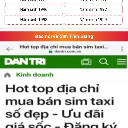
Năm sinh 1996
Năm sinh 1997
Năm sinh 1998
Năm sinh 1999
Báo nói về Sim Tiền Giang
Chọn Mua Sim Số Đẹp Mệnh Kim Thu Hút Tài Lộc
1. Theo con số hợp mệnh
Mỗi con số sẽ đại diện cho một hành, mang những ý nghĩa
riêng, có thể là xấu cũng có thể là tốt
Hành thủy: Số 0, 1