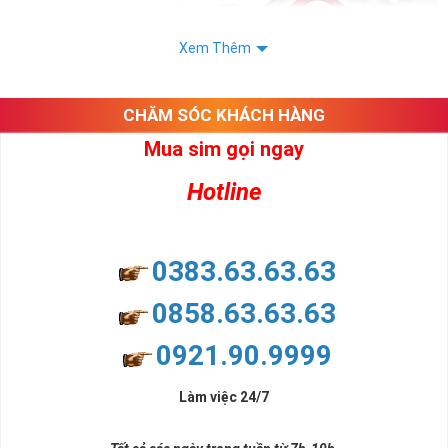
Xem Thêm
CHĂM SÓC KHÁCH HÀNG
Mua sim gọi ngay
Hotline
0383.63.63.63
0858.63.63.63
Người Mệnh Kim Nên Chọn Sim Như Thế Nào?
- (Nhâm Thân) 1932 1992; (Giáp Tý) 1984 1924; (Ất Mùi)
0921.90.9999
1955 2015; (Quý Dậu) 1933 1993; (Ất Sửu) 1985 1925;
(Nhâm Dần) 1962 2022; (Canh Thìn) 1940 2000; (Tân Tỵ)
Làm việc 24/7
1941 2001; (Quý Mão) 1963 2023; (Giáp Ngọ) 1954 2014;
(Canh Tuất) 1970 2030; (Tân Hợi) 1971 2031.