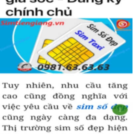
Hành thổ: Số 2, 5, 8
Hành mộc: Số 3,4
Hành kim: Số 6,7
Hành hỏa: Số 9
Từ thuyết ngũ hành, có thể lọc ra nhiều số tốt cho người
mệnh Kim. Những con số nên chọn làm sim phong thủy cho
mệnh kim là 2, 5, 6, 7 và 8. Những số này sẽ mang lại vượng
khí tốt cho chủ nhân khi được dùng làm sim điện thoại.
2. Theo ngũ hành hợp mệnh
Dãy số sim phải có ngũ hành tương sinh với người mệnh Kim,
theo đó “thổ sinh kim” Kim sinh ra từ đất. “Kim sinh thủy” tức
kim loại đun nóng sẽ hóa lỏng. Kim kết hợp với nhau sẽ tạo
thành sức mạnh lớn
Dựa theo các quy luật tương sinh, tương khắc trong ngũ
hành, ta dễ dàng nhận thấy được người mệnh Kim thì nên sử
dụng sim mệnh Thổ và Kim.