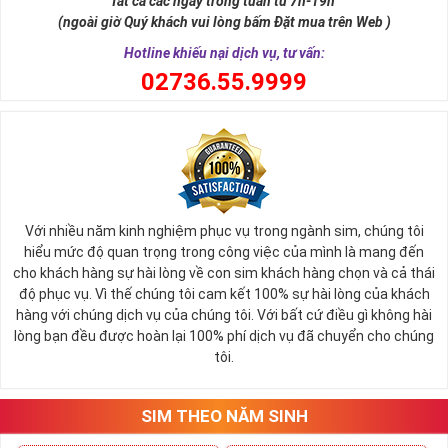
Tất cả các ngày trong tuần từ 7h-19h
(ngoài giờ Quý khách vui lòng bấm Đặt mua trên Web )
Trong đó tính chất Kim của các năm sinh bao
►
Hotline khiếu nại dịch vụ, tư vấn:
gồm:
0
2736.55.9999
Sa Trung Kim ( Vàng trong Cát): 1954, 1955, 2014,
2015
Kim bạch Kim ( Vàng pha bạch kim): 1962, 1963, 2022,
2023
Thoa xuyến Kim (Vàng trang sức): 1970, 1971, 2030,
2031
Với nhiều năm kinh nghiệm phục vụ trong ngành sim, chúng tôi
Hải Trung Kim (Vàng dưới biển): 1984, 1985, 2044, 2045
hiểu mức độ quan trọng trong công việc của mình là mang đến
Tính cách người mệnh Kim
cho khách hàng sự hài lòng về con sim khách hàng chọn và cả thái
độ phục vụ. Vì thế chúng tôi cam kết 100% sự hài lòng của khách
Trong ngũ hành
Kim, Mộc, Thủy, Hỏa
, Thổ thì mệnh Kim
hàng với chúng dịch vụ của chúng tôi. Với bất cứ điều gì không hài
tượng trưng cho kim loại quý giá, được kết tinh và nuôi
lòng bạn đều được hoàn lại 100% phí dịch vụ đã chuyển cho chúng
dưỡng từ các khoáng vật đất đá. Trải qua biết bao mưa
tôi.
nắng, điều kiện khắc nghiệt của thời tiết, các khoáng vật đã
hình thành nên kim loại ( biểu tượng của mệnh Kim )
SIM THEO NĂM SINH
Chính vì thế, những người thuộc mệnh này thường có đặc