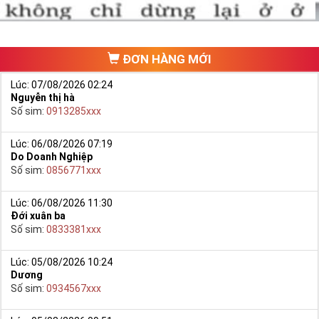
3. Cần bằng Âm Dương
Dựa theo năm sinh, người mệnh Kim được chia tành 2 nhóm
chính.
ĐƠN HÀNG MỚI
Tuổi lệch Âm: nên chọn sim mang vận Dương
Tuổi lệch Dương: Nên chọn sim mang vận Âm
Lúc: 07/08/2026 02:24
Nguyễn thị hà
Số sim:
0913285xxx
Vì Sao Bạn Nên Sở Hữu Sim
Phong Thủy Hợp Mệnh Kim
Lúc: 06/08/2026 07:19
Do Doanh Nghiệp
Không phải tự nhiên mà
sim phong thủy
hợp với mệnh Kim lại
Số sim:
0856771xxx
được rất nhiều người tìm kiếm và mong muốn sở hữu. Phong
thủy là môn khoa học đã ra đời và được con người áp dụng
Lúc: 06/08/2026 11:30
Đới xuân ba
từ hàng ngàn năm nay.
Số sim:
0833381xxx
Lúc: 05/08/2026 10:24
Dương
Số sim:
0934567xxx