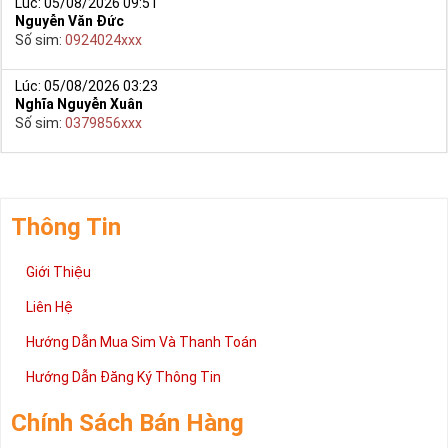
Lúc: 05/08/2026 09:51
Nguyễn Văn Đức
Số sim:
0924024xxx
Lúc: 05/08/2026 03:23
Nghĩa Nguyễn Xuân
Số sim:
0379856xxx
Thông Tin
Giới Thiệu
Liên Hệ
Khi sử dụng các phương pháp phong thủy, một số người sẽ
Hướng Dẫn Mua Sim Và Thanh Toán
cho rằng đây là hành vi mê tín. Thế nhưng chỉ những người sử
Hướng Dẫn Đăng Ký Thông Tin
dụng hay nghiên cứu về lĩnh vực này với có thể cảm nhận
được những lợi ích mà nó mang lại.
Chính Sách Bán Hàng