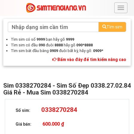
#
Tìm sim
Tìm sim có số
9999
bạn hãy gõ
9999
Tìm sim có đầu
090
đuôi
8888
hãy gõ
090*8888
Tìm sim bắt đầu bằng
0909
đuôi bất kỳ, hãy gõ:
0909*
Bấm vào đây để tìm kiếm nâng cao
Sim 0338270284 - Sim Số Đẹp 0338.27.02.84
Giá Rẻ - Mua Sim 0338270284
0338270284
Số sim:
600.000 ₫
Giá bán: