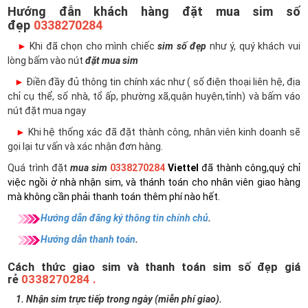
Hướng đẫn khách hàng đặt mua sim số
đẹp
0338270284
►
Khi đã chọn cho mình chiếc
sim số đẹp
như ý, quý khách vui
lòng bấm vào nút
đặt mua sim
►
Điền đầy đủ thông tin chính xác như ( số điện thoại liên hệ, địa
chỉ cụ thể, số nhà, tổ ấp, phường xã,quận huyện,tỉnh) và bấm váo
nút đặt mua ngay
►
Khi hệ thống xác đã đặt thành công, nhân viên kinh doanh sẽ
gọi lại tư vấn và xác nhận đơn hàng.
Quá trình đặt
mua sim
0338270284
Viettel
đã thành công,quý chỉ
việc ngồi ở nhà nhận sim, và thánh toán cho nhân viên giao hàng
mà không cần phải thanh toán thêm phí nào hết.
Hướng dẫn đăng ký thông tin chính chủ
.
Hướng dẫn thanh toán
.
Cách thức giao sim và thanh toán sim số đẹp giá
rẻ
0338270284 .
1. Nhận sim trực tiếp trong ngày (miễn phí giao).