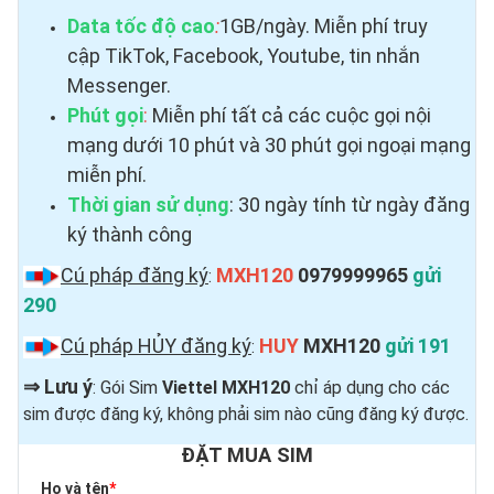
Data tốc độ cao
:
1GB/ngày. Miễn phí truy
cập TikTok, Facebook, Youtube, tin nhắn
Messenger.
Phút gọi
:
Miễn phí tất cả các cuộc gọi nội
mạng dưới 10 phút và 30 phút gọi ngoại mạng
miễn phí.
Thời gian sử dụng
: 30 ngày tính từ ngày đăng
ký thành công
Cú pháp đăng ký
MXH120
0979999965
gửi
:
290
Cú pháp HỦY đăng ký
HUY
MXH120
gửi 191
:
⇒
Lưu ý
: Gói Sim
Viettel MXH120
chỉ áp dụng cho các
sim được đăng ký, không phải sim nào cũng đăng ký được.
ĐẶT MUA SIM
Họ và tên
*