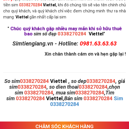
tiền sim
0338270284
Viettel
,
khi đó chúng tôi sẽ vào tên chính chủ
cho quý khách, và quý khách chỉ việc đem chứng minh thư ra nhà
mạng
Viettel
gần nhất cấp lại sim
"
Chúc quý khách gặp nhiều may mắn khi sở hữu thuê
bao
sim số đẹp
0338270284
Viettel
"
Simtiengiang.vn - Hotline:
0981.63.63.63
Xin chân thành cám ơn và hẹn gặp lại !
So sim
0338270284
Viettel
,
so dep
0338270284
,
giá
sim
0338270284
,
so dien thoai
0338270284
,
chọn
sim
0338270284
,
mua sim
0338270284
,
Tìm
sim
0338270284
Viettel
,
Bán sim
0338270284
Sim
0338270284
CHĂM SÓC KHÁCH HÀNG