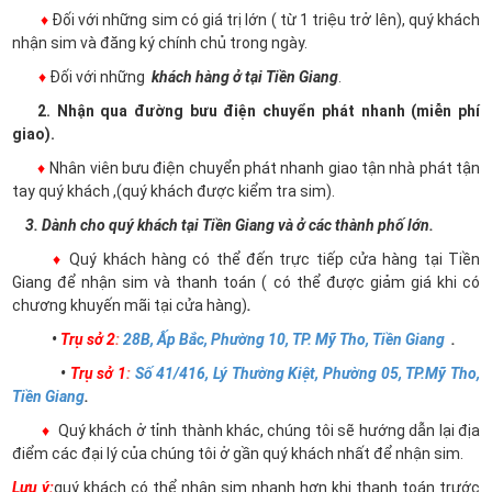
♦
Đối với những sim có giá trị lớn ( từ 1 triệu trở lên), quý khách
nhận sim và đăng ký chính chủ trong ngày.
♦
Đối với những
khách hàng ở tại Tiền Giang
.
2. Nhận qua đường bưu điện chuyển phát nhanh (miễn phí
giao).
♦
Nhân viên bưu điện chuyển phát nhanh giao tận nhà phát tận
tay quý khách ,(quý khách được kiểm tra sim).
3. Dành cho quý khách tại Tiền Giang và ở các thành phố lớn.
♦
Quý khách hàng có thể đến trực tiếp cửa hàng tại Tiền
Giang để nhận sim và thanh toán ( có thể được giảm giá khi có
chương khuyến mãi tại cửa hàng)
.
•
Trụ sở 2
:
28B, Ấp Bắc, Phường 10, TP. Mỹ Tho, Tiền Giang
.
•
Trụ sở 1
:
Số 41/416, Lý Thường Kiệt, Phường 05, TP.Mỹ Tho,
Tiền Giang
.
♦
Quý khách ở tỉnh thành khác, chúng tôi sẽ hướng dẫn lại địa
điểm các đại lý của chúng tôi ở gần quý khách nhất để nhận sim.
Lưu ý:
quý khách có thể nhận sim nhanh hơn khi thanh toán trước