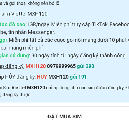
a và gọi thoại
không nên bỏ lỡ.
 sim Viettel MXH120:
tốc độ cao
:
1GB/ngày. Miễn phí truy cập TikTok, Faceboo
be, tin nhắn Messenger.
gọi
:
Miễn phí tất cả các cuộc gọi nội mạng dưới 10 phút 
goại mạng miễn phí.
gian sử dụng
: 30 ngày tính từ ngày đăng ký thành công
áp đăng ký
MXH120
0979999965
gửi 290
:
áp HỦY đăng ký
HUY
MXH120
gửi 191
:
ói Sim
Viettel MXH120
chỉ áp dụng cho các sim được đăng ký, k
g đăng ký được.
ĐẶT MUA SIM