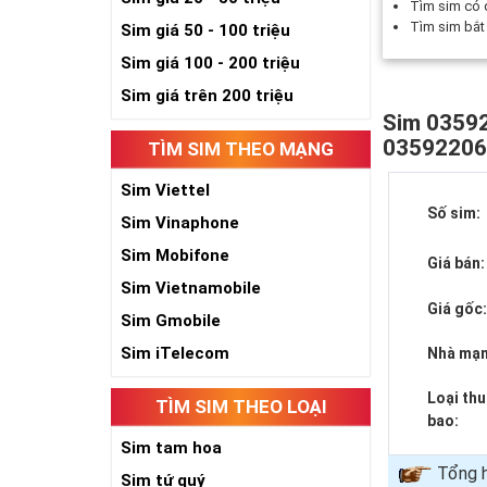
Tìm sim có
Tìm sim bắ
Sim giá 50 - 100 triệu
Sim giá 100 - 200 triệu
Sim giá trên 200 triệu
Sim 03592
0359220
TÌM SIM THEO MẠNG
Sim Viettel
Số sim:
Sim Vinaphone
Sim Mobifone
Giá bán:
Sim Vietnamobile
Giá gốc
Sim Gmobile
Sim iTelecom
Nhà mạn
Loại th
TÌM SIM THEO LOẠI
bao:
Sim tam hoa
Tổng h
Sim tứ quý