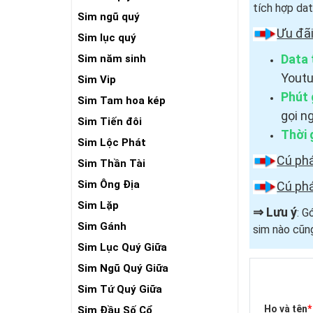
tích hợp dat
Sim ngũ quý
Ưu đãi
Sim lục quý
Data 
Sim năm sinh
Youtu
Sim Vip
Phút 
Sim Tam hoa kép
gọi n
Sim Tiến đôi
Thời 
Sim Lộc Phát
Cú ph
Sim Thần Tài
Sim Ông Địa
Cú ph
Sim Lặp
⇒
Lưu ý
: G
Sim Gánh
sim nào cũn
Sim Lục Quý Giữa
Sim Ngũ Quý Giữa
Sim Tứ Quý Giữa
Họ và tên
*
Sim Đầu Số Cổ