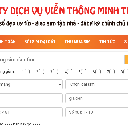
NH TOÁN
BÓI SIM ĐẠI CÁT
THU MUA SIM
TIN TỨC
S
ông gồm:
1
2
3
4
5
6
7
8
 số
9999
bạn hãy gõ
9999