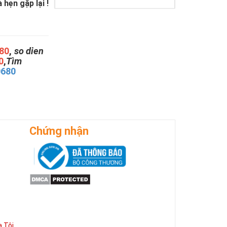
hẹn gặp lại !
80
,
so dien
0
,
Tìm
0680
Chứng nhận
 Tôi