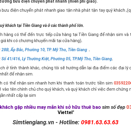
ường bưu điện chuyển phát nhanh (miễn phí giao).
n bưu điện chuyển phát nhanh giao tận nhà phát tận tay quý khách ,
uý khách tại Tiền Giang và ở các thành phố lớn.
h hàng có thể đến trực tiếp cửa hàng tại Tiền Giang để nhận sim và 
giá khi có chương khuyến mãi tại cửa hàng)
.
:
28B, Ấp Bắc, Phường 10, TP. Mỹ Tho, Tiền Giang
.
:
Số 41/416, Lý Thường Kiệt, Phường 05, TP.Mỹ Tho, Tiền Giang
.
h ở tỉnh thành khác, chúng tôi sẽ hướng dẫn lại địa điểm các đại lý 
nhất để nhận sim.
h có thể nhận sim nhanh hơn khi thanh toán trước tiền sim
0359220
ẽ vào tên chính chủ cho quý khách, và quý khách chỉ việc đem chứng 
ần nhất cấp lại sim
khách gặp nhiều may mắn khi sở hữu thuê bao
sim số đẹp
0
Viettel
"
Simtiengiang.vn - Hotline:
0981.63.63.63