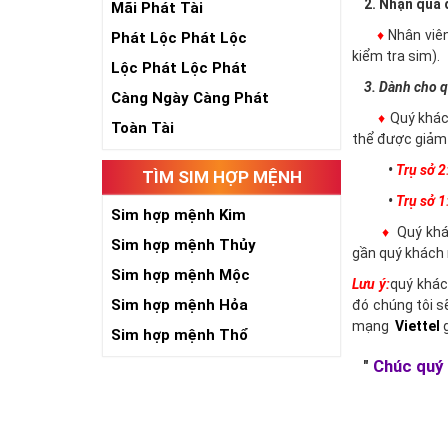
2. Nhận qua đ
Mãi Phát Tài
♦
Nhân viê
Phát Lộc Phát Lộc
kiểm tra sim).
Lộc Phát Lộc Phát
3. Dành cho q
Càng Ngày Càng Phát
♦
Quý khác
Toàn Tài
thể được giảm 
•
Trụ sở 2
TÌM SIM HỢP MỆNH
•
Trụ sở 1
Sim hợp mệnh Kim
♦
Quý khác
Sim hợp mệnh Thủy
gần quý khách 
Sim hợp mệnh Mộc
Lưu ý:
quý khác
Sim hợp mệnh Hỏa
đó chúng tôi s
mạng
Viettel
g
Sim hợp mệnh Thổ
"
Chúc quý 