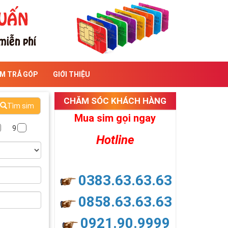
IM TRẢ GÓP
GIỚI THIỆU
CHĂM SÓC KHÁCH HÀNG
Tìm sim
Mua sim gọi ngay
9
Hotline
0383.63.63.63
0858.63.63.63
0921.90.9999