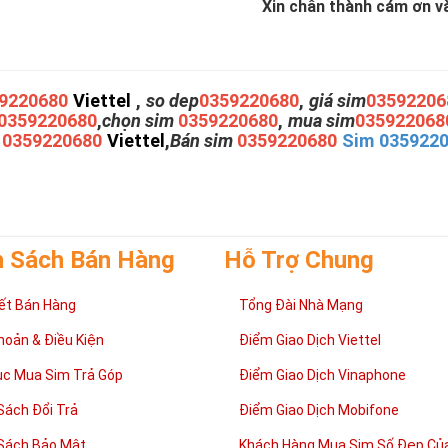
Xin chân thành cám ơn và 
9220680
Viettel
,
so dep
0359220680
,
giá sim
03592206
0359220680
,
chọn sim
0359220680
,
mua sim
035922068
m
0359220680
Viettel
,
Bán sim
0359220680
Sim 035922
h Sách Bán Hàng
Hỗ Trợ Chung
ết Bán Hàng
Tổng Đài Nhà Mạng
hoản & Điều Kiện
Điểm Giao Dịch Viettel
ục Mua Sim Trả Góp
Điểm Giao Dịch Vinaphone
Sách Đổi Trả
Điểm Giao Dịch Mobifone
Sách Bảo Mật
Khách Hàng Mua Sim Số Đẹp Của