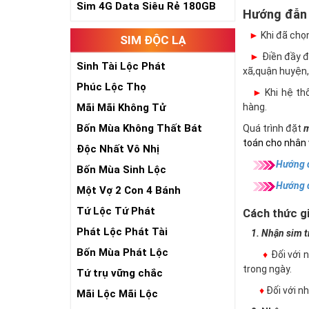
Sim 4G Data Siêu Rẻ 180GB
Hướng đẫn
►
Khi đã chọ
SIM ĐỘC LẠ
►
Điền đầy đủ
Sinh Tài Lộc Phát
xã,quận huyện,
Phúc Lộc Thọ
►
Khi hệ thố
Mãi Mãi Không Tử
hàng.
Bốn Mùa Không Thất Bát
Quá trình đặt
m
toán cho nhân 
Độc Nhất Vô Nhị
Hướng d
Bốn Mùa Sinh Lộc
Hướng 
Một Vợ 2 Con 4 Bánh
Tứ Lộc Tứ Phát
Cách thức gi
Phát Lộc Phát Tài
1. Nhận sim trự
Bốn Mùa Phát Lộc
♦
Đối với 
trong ngày.
Tứ trụ vững chắc
♦
Đối với 
Mãi Lộc Mãi Lộc