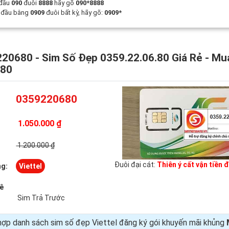
 đầu
090
đuôi
8888
hãy gõ
090*8888
t đầu bằng
0909
đuôi bất kỳ, hãy gõ:
0909*
20680 - Sim Số Đẹp 0359.22.06.80 Giá Rẻ - Mu
680
0359220680
1.050.000 ₫
:
1.200.000 ₫
Đuôi đại cát:
Thiên ý cất vận tiền 
g:
Viettel
uê
Sim Trả Trước
ợp danh sách sim số đẹp Viettel đăng ký gói khuyến mãi khủng