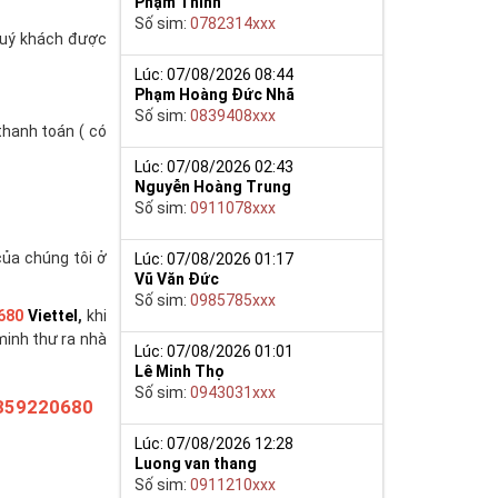
Phạm Thinh
Số sim:
0782314xxx
(quý khách được
Lúc: 07/08/2026 08:44
Phạm Hoàng Đức Nhã
Số sim:
0839408xxx
thanh toán ( có
Lúc: 07/08/2026 02:43
Nguyễn Hoàng Trung
Số sim:
0911078xxx
của chúng tôi ở
Lúc: 07/08/2026 01:17
Vũ Văn Đức
Số sim:
0985785xxx
680
Viettel
,
khi
minh thư ra nhà
Lúc: 07/08/2026 01:01
Lê Minh Thọ
Số sim:
0943031xxx
359220680
Lúc: 07/08/2026 12:28
Luong van thang
Số sim:
0911210xxx