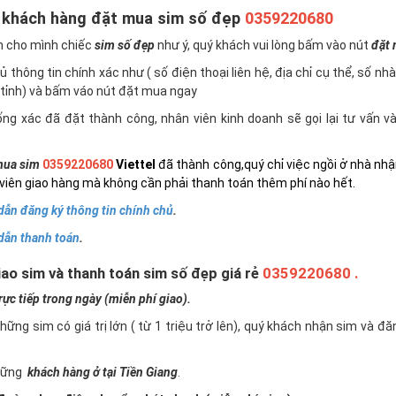
 khách hàng đặt mua sim số đẹp
0359220680
n cho mình chiếc
sim số đẹp
như ý, quý khách vui lòng bấm vào nút
đặt
 thông tin chính xác như ( số điện thoại liên hệ, địa chỉ cụ thể, số nh
tỉnh) và bấm váo nút đặt mua ngay
ng xác đã đặt thành công, nhân viên kinh doanh sẽ gọi lại tư vấn 
ua sim
0359220680
Viettel
đã thành công,quý chỉ việc ngồi ở nhà nhậ
viên giao hàng mà không cần phải thanh toán thêm phí nào hết.
ẫn đăng ký thông tin chính chủ
.
dẫn thanh toán
.
ao sim và thanh toán sim số đẹp giá rẻ
0359220680 .
c tiếp trong ngày (miễn phí giao).
những sim có giá trị lớn ( từ 1 triệu trở lên), quý khách nhận sim và đ
những
khách hàng ở tại Tiền Giang
.