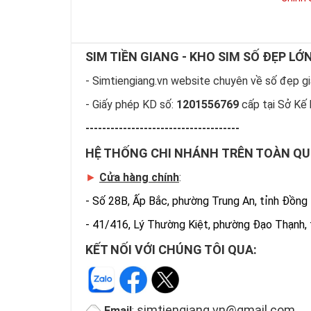
SIM TIỀN GIANG - KHO SIM SỐ ĐẸP LỚ
- Simtiengiang.vn website chuyên về số đẹp giá
- Giấy phép KD số:
1201556769
cấp tại Sở Kế 
-------------------------------------
HỆ THỐNG CHI NHÁNH TRÊN TOÀN Q
►
Cửa hàng chính
:
-
Số 28B, Ấp Bắc, phường Trung An, tỉnh Đồng
-
41/416, Lý Thường Kiệt, phường Đạo Thạnh,
KẾT NỐI VỚI CHÚNG TÔI QUA:
simtiengiang.vn@gmail.com
Email
: