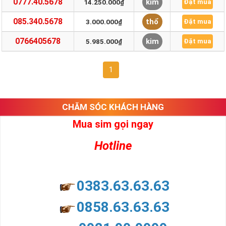
0777.40.5678
kim
14.250.000₫
Đặt mua
085.340.5678
thổ
3.000.000₫
Đặt mua
0766405678
kim
5.985.000₫
Đặt mua
1
CHĂM SÓC KHÁCH HÀNG
Mua sim gọi ngay
Hotline
0383.63.63.63
0858.63.63.63