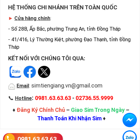
HỆ THỐNG CHI NHÁNH TRÊN TOÀN QUỐC
►
Cửa hàng chính
:
-
Số 28B, Ấp Bắc, phường Trung An, tỉnh Đồng Tháp
-
41/416, Lý Thường Kiệt, phường Đạo Thạnh, tỉnh Đồng
Tháp
KẾT NỐI VỚI CHÚNG TÔI QUA:
simtiengiang.vn@gmail.com
Email
:
:
📞
0981.63.63.63
-
02736.55.9999
Hotline
♦
Đăng Ký Chính Chủ
–
Giao Sim Trong Ngày
–
Thanh Toán Khi Nhận Sim
♦
0981.63.63.63