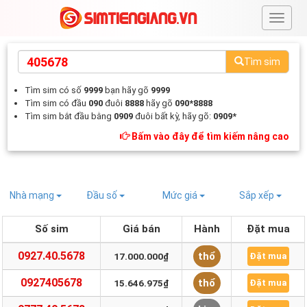
#
Tìm sim
Tìm sim có số
9999
bạn hãy gõ
9999
Tìm sim có đầu
090
đuôi
8888
hãy gõ
090*8888
Tìm sim bắt đầu bằng
0909
đuôi bất kỳ, hãy gõ:
0909*
Bấm vào đây để tìm kiếm nâng cao
Nhà mạng
Đầu số
Mức giá
Sắp xếp
Số sim
Giá bán
Hành
Đặt mua
0927.40.5678
thổ
17.000.000₫
Đặt mua
0927405678
thổ
15.646.975₫
Đặt mua