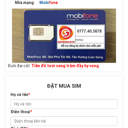
Nhà mạng:
Mobifone
Đuôi đại cát:
Tiền đồ tươi sang trăm đầy hy vọng
ĐẶT MUA SIM
Họ và tên
*
Điện thoại
*