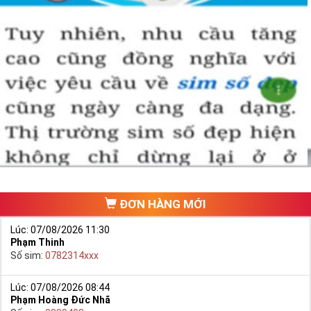
ĐƠN HÀNG MỚI
Lúc: 07/08/2026 11:30
Phạm Thinh
Số sim:
0782314xxx
Lúc: 07/08/2026 08:44
Phạm Hoàng Đức Nhã