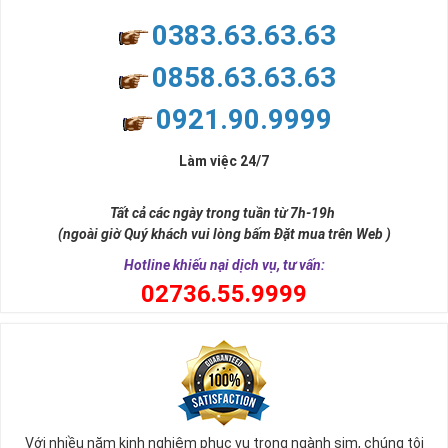
0383.63.63.63
0858.63.63.63
0921.90.9999
Làm việc 24/7
Tất cả các ngày trong tuần từ 7h-19h
(ngoài giờ Quý khách vui lòng bấm Đặt mua trên Web )
Hotline khiếu nại dịch vụ, tư vấn:
0
2736.55.9999
Với nhiều năm kinh nghiệm phục vụ trong ngành sim, chúng tôi