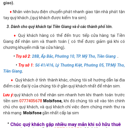
giao).
♦
Nhân viên bưu điện chuyển phát nhanh giao tận nhà phát tận
tay quý khách ,(quý khách được kiểm tra sim).
3. Dành cho quý khách tại Tiền Giang và ở các thành phố lớn.
♦
Quý khách hàng có thể đến trực tiếp cửa hàng tại Tiền
Giang để nhận sim và thanh toán ( có thể được giảm giá khi có
chương khuyến mãi tại cửa hàng)
.
•
Trụ sở 2
:
28B, Ấp Bắc, Phường 10, TP. Mỹ Tho, Tiền Giang
.
•
Trụ sở 1
:
Số 41/416, Lý Thường Kiệt, Phường 05, TP.Mỹ Tho,
Tiền Giang
.
♦
Quý khách ở tỉnh thành khác, chúng tôi sẽ hướng dẫn lại địa
điểm các đại lý của chúng tôi ở gần quý khách nhất để nhận sim.
Lưu ý:
quý khách có thể nhận sim nhanh hơn khi thanh toán trước
tiền sim
0777405678
Mobifone
,
khi đó chúng tôi sẽ vào tên chính
chủ cho quý khách, và quý khách chỉ việc đem chứng minh thư ra
nhà mạng
Mobifone
gần nhất cấp lại sim
"
Chúc quý khách gặp nhiều may mắn khi sở hữu thuê