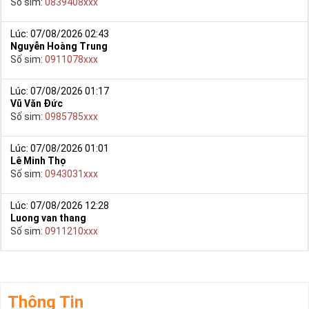
Số sim:
0839408xxx
Lúc: 07/08/2026 02:43
Nguyễn Hoàng Trung
Số sim:
0911078xxx
Lúc: 07/08/2026 01:17
Vũ Văn Đức
Số sim:
0985785xxx
Lúc: 07/08/2026 01:01
Lê Minh Thọ
Số sim:
0943031xxx
Lúc: 07/08/2026 12:28
Luong van thang
Số sim:
0911210xxx
Thông Tin