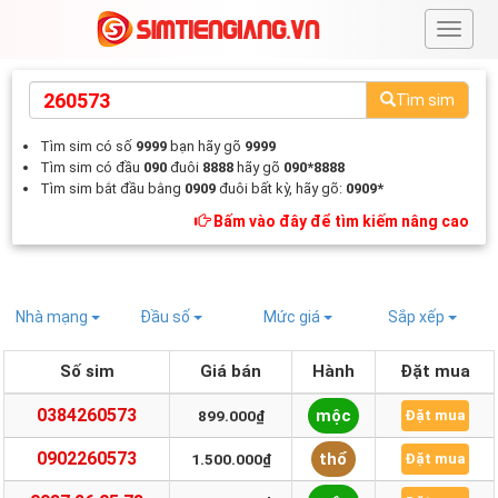
#
Tìm sim
Tìm sim có số
9999
bạn hãy gõ
9999
Tìm sim có đầu
090
đuôi
8888
hãy gõ
090*8888
Tìm sim bắt đầu bằng
0909
đuôi bất kỳ, hãy gõ:
0909*
Bấm vào đây để tìm kiếm nâng cao
Nhà mạng
Đầu số
Mức giá
Sắp xếp
Số sim
Giá bán
Hành
Đặt mua
0384260573
mộc
899.000₫
Đặt mua
0902260573
thổ
1.500.000₫
Đặt mua