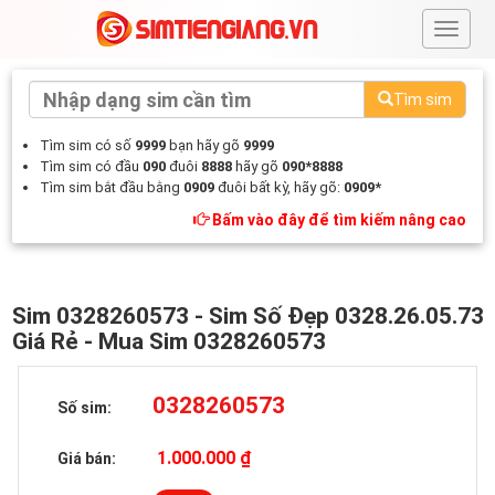
#
Tìm sim
Tìm sim có số
9999
bạn hãy gõ
9999
Tìm sim có đầu
090
đuôi
8888
hãy gõ
090*8888
Tìm sim bắt đầu bằng
0909
đuôi bất kỳ, hãy gõ:
0909*
Bấm vào đây để tìm kiếm nâng cao
Sim 0328260573 - Sim Số Đẹp 0328.26.05.73
Giá Rẻ - Mua Sim 0328260573
0328260573
Số sim:
1.000.000 ₫
Giá bán: