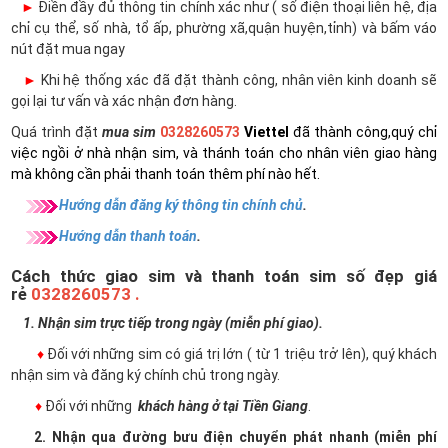
►
Điền đầy đủ thông tin chính xác như ( số điện thoại liên hệ, địa
chỉ cụ thể, số nhà, tổ ấp, phường xã,quận huyện,tỉnh) và bấm váo
nút đặt mua ngay
►
Khi hệ thống xác đã đặt thành công, nhân viên kinh doanh sẽ
gọi lại tư vấn và xác nhận đơn hàng.
Quá trình đặt
mua sim
0328260573
Viettel
đã thành công,quý chỉ
việc ngồi ở nhà nhận sim, và thánh toán cho nhân viên giao hàng
mà không cần phải thanh toán thêm phí nào hết.
Hướng dẫn đăng ký thông tin chính chủ
.
Hướng dẫn thanh toán
.
Cách thức giao sim và thanh toán sim số đẹp giá
rẻ
0328260573 .
1. Nhận sim trực tiếp trong ngày (miễn phí giao).
♦
Đối với những sim có giá trị lớn ( từ 1 triệu trở lên), quý khách
nhận sim và đăng ký chính chủ trong ngày.
♦
Đối với những
khách hàng ở tại Tiền Giang
.
2. Nhận qua đường bưu điện chuyển phát nhanh (miễn phí