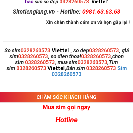
bao
sim số đẹp
0328260573
Viettel
"
Simtiengiang.vn - Hotline:
0981.63.63.63
Xin chân thành cám ơn và hẹn gặp lại !
So sim
0328260573
Viettel
,
so dep
0328260573
,
giá
sim
0328260573
,
so dien thoai
0328260573
,
chọn
sim
0328260573
,
mua sim
0328260573
,
Tìm
sim
0328260573
Viettel
,
Bán sim
0328260573
Sim
0328260573
CHĂM SÓC KHÁCH HÀNG
Mua sim gọi ngay
Hotline