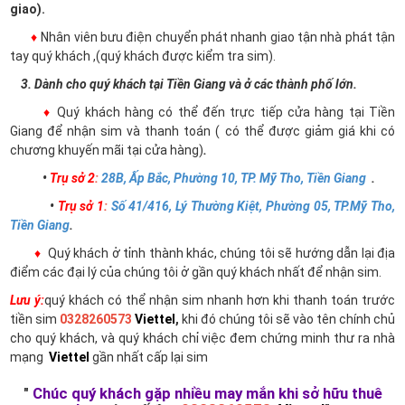
giao).
♦
Nhân viên bưu điện chuyển phát nhanh giao tận nhà phát tận
tay quý khách ,(quý khách được kiểm tra sim).
3. Dành cho quý khách tại Tiền Giang và ở các thành phố lớn.
♦
Quý khách hàng có thể đến trực tiếp cửa hàng tại Tiền
Giang để nhận sim và thanh toán ( có thể được giảm giá khi có
chương khuyến mãi tại cửa hàng)
.
•
Trụ sở 2
:
28B, Ấp Bắc, Phường 10, TP. Mỹ Tho, Tiền Giang
.
•
Trụ sở 1
:
Số 41/416, Lý Thường Kiệt, Phường 05, TP.Mỹ Tho,
Tiền Giang
.
♦
Quý khách ở tỉnh thành khác, chúng tôi sẽ hướng dẫn lại địa
điểm các đại lý của chúng tôi ở gần quý khách nhất để nhận sim.
Lưu ý:
quý khách có thể nhận sim nhanh hơn khi thanh toán trước
tiền sim
0328260573
Viettel
,
khi đó chúng tôi sẽ vào tên chính chủ
cho quý khách, và quý khách chỉ việc đem chứng minh thư ra nhà
mạng
Viettel
gần nhất cấp lại sim
"
Chúc quý khách gặp nhiều may mắn khi sở hữu thuê