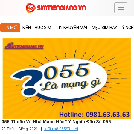
#
TIN MỚI
KIẾN THỨC SIM
TIN KHUYẾN MÃI
MẸO SIM HAY
Ý NGH
055 Thuộc Về Nhà Mạng Nào? Ý Nghĩa Đầu Số 055
#đầu số 055
#Reddi
28 Tháng Giêng, 2021
|