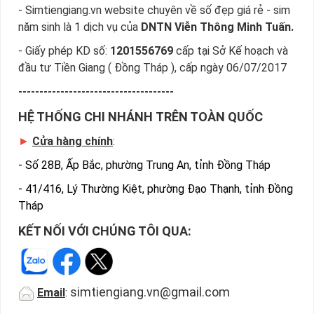
Mộc Nhanh Nhất
- Simtiengiang.vn website chuyên về số đẹp giá rẻ - sim
Sim Tiền Giang là đơn vị cung cấp sim phong thủy
sim
năm sinh là 1 dịch vụ của
DNTN Viễn Thông Minh Tuấn.
hợp mệnh Mộc
, sim giá rẻ uy tín chất lượng.
- Giấy phép KD số:
1201556769
cấp tại Sở Kế hoạch và
Chọn mua sim phong thủy thường mất nhiều thời gian ở
đầu tư Tiền Giang ( Đồng Tháp ), cấp ngày 06/07/2017
khoảng lựa số, một số phải vừa đẹp, vừa tốt về phong thủy
-------------------------------------
thì mới là sim hoàn hảo. Vậy phải làm sao?
HỆ THỐNG CHI NHÁNH TRÊN TOÀN QUỐC
- Cách nhanh nhất để chọn mua được sim hop menh Moc là
►
Cửa hàng chính
:
bạn vào trang chủ của Sim Tiền Giang, chọn mục “Sim giảm
giá “ ở ngay đầu trang chủ. Đây là danh sách sim được đại lý
-
Số 28B, Ấp Bắc, phường Trung An, tỉnh Đồng Tháp
giảm giá vì một số lý do nên bạn có thể chọn mua được sim
-
41/416, Lý Thường Kiệt, phường Đạo Thạnh, tỉnh Đồng
phong thủy số đẹp lại có giá cực rẻ nữa. Ngoài ra quý khách
Tháp
chưa ưng ý về sim hợp mệnh Mộc cũng có thể tham khảo
thêm Sim hợp mệnh Kim, Sim hợp mệnh Thủy, Sim hợp mệnh
KẾT NỐI VỚI CHÚNG TÔI QUA:
Hỏa...
Bạn cũng có thể mua sim bằng cách như sau
:
►
simtiengiang.vn@gmail.com
Bước 1: Bạn truy cập vào truy cập vào Google gõ
Email
:
Simtiengiang.vn
bấm vào link