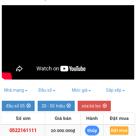
Nhà mạng
Đầu số
Mức giá
Sắp xếp
đầu số 05
20 - 50 triệu
xóa bộ lọc
Số sim
Giá bán
Hành
Đặt mua
0522161111
thủy
20.000.000₫
Đặt mua