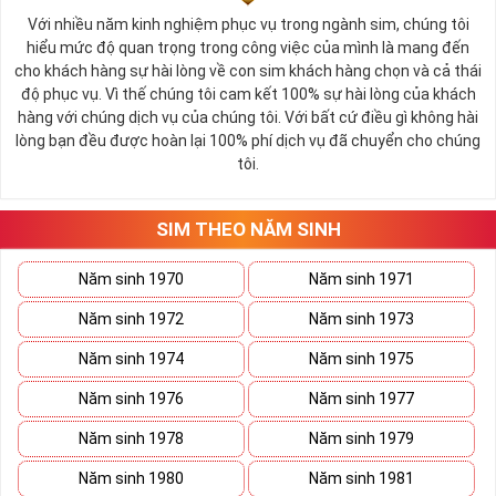
Tang Thích Mộc: ( 1972, 1973 )
Với nhiều năm kinh nghiệm phục vụ trong ngành sim, chúng tôi
Thạch Lưu Mộc: ( 1980, 1981 )
hiểu mức độ quan trọng trong công việc của mình là mang đến
Đại Lâm Mộc: ( 1988, 1989 )
cho khách hàng sự hài lòng về con sim khách hàng chọn và cả thái
Dương Liễu Mộc: ( 2002, 2003 )
độ phục vụ. Vì thế chúng tôi cam kết 100% sự hài lòng của khách
hàng với chúng dịch vụ của chúng tôi. Với bất cứ điều gì không hài
Tính cách người mệnh Mộc:
►
lòng bạn đều được hoàn lại 100% phí dịch vụ đã chuyển cho chúng
tôi.
Những người thuộc mệnh Mộc thường có tính cách chung
đó là: năng động, nhiệt tình, hài hước và rất tốt bụng. Họ có
tài giao tiếp khéo léo vì thế đi tới đâu, họ cũng được mọi
SIM THEO NĂM SINH
người yêu mến, quý trọng.
Năm sinh 1970
Năm sinh 1971
Người mệnh Mộc đại diện cho sức sống mãnh liệt, người đi
đầu trong công việc, luôn tràn đầy nhiệt huyết và năng lượng.
Năm sinh 1972
Năm sinh 1973
Nhưng cũng thường bị người khác ghen tị và bị kẻ xấu hãm
Năm sinh 1974
Năm sinh 1975
hại, nếu không cẩn thận sẽ dễ rước họa vào thân.
Năm sinh 1976
Năm sinh 1977
Tham khảo ngay:
Cập Nhật List Sim Số Đẹp Đầu
09 Giảm Giá
Năm sinh 1978
Năm sinh 1979
Cách Chọn Sim Số Đẹp Phong
Năm sinh 1980
Năm sinh 1981