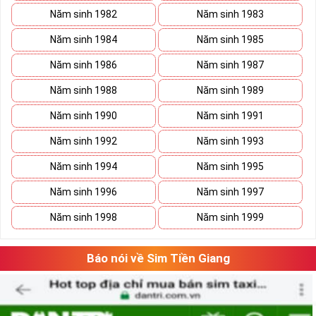
Thủy Cho Người Mệnh Mộc
Năm sinh 1982
Năm sinh 1983
Năm sinh 1984
Năm sinh 1985
Chọn
sim số đẹp
cho người mệnh Mộc không phải cứ điểm
cao là bạn chọn mỗi con số đều mang cho mình 1 bản mệnh
Năm sinh 1986
Năm sinh 1987
tương ứng, chọn sim hợp sẽ đem lại vận may, hanh thông,
Năm sinh 1988
Năm sinh 1989
kích Tài đón Lộc, công danh thuận lợi cho chủ nhân
Năm sinh 1990
Năm sinh 1991
Năm sinh 1992
Năm sinh 1993
Năm sinh 1994
Năm sinh 1995
Năm sinh 1996
Năm sinh 1997
Năm sinh 1998
Năm sinh 1999
Báo nói về Sim Tiền Giang