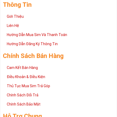
Thông Tin
bạn so sánh với bảng sim đại cát.
5. Tổng nút sim đẹp
Giới Thiệu
Trong sim phong thủy điểm càng cao càng đẹp thể hiện
Liên Hệ
được sức sống mạnh mẽ của số sim, thể hiện quyền lực và
Hướng Dẫn Mua Sim Và Thanh Toán
sự kiêu sa và sự chuyên nghiệp của chủ sở hữu.
Hướng Dẫn Đăng Ký Thông Tin
Cách tính điểm của sim phong thủy cực đơn giản, bạn chỉ cần
cộng dồn cả dãy số đến khi nào còn lại 2 con số duy nhất.
Chính Sách Bán Hàng
Điểm cao nhất là điểm 10
Cam Kết Bán Hàng
Điều Khoản & Điều Kiện
Thủ Tục Mua Sim Trả Góp
Chính Sách Đổi Trả
Chính Sách Bảo Mật
Hỗ Trợ Chung