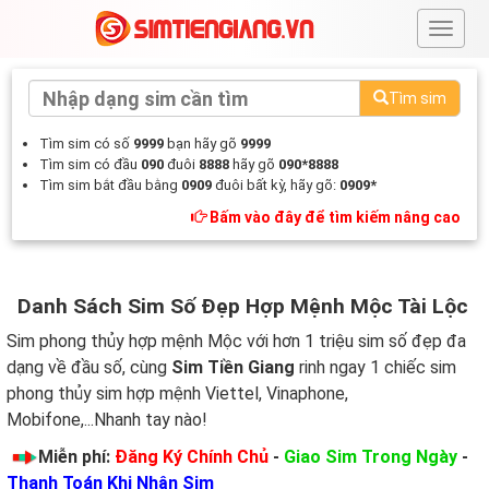
#
Tìm sim
Tìm sim có số
9999
bạn hãy gõ
9999
Tìm sim có đầu
090
đuôi
8888
hãy gõ
090*8888
Tìm sim bắt đầu bằng
0909
đuôi bất kỳ, hãy gõ:
0909*
Bấm vào đây để tìm kiếm nâng cao
Danh Sách Sim Số Đẹp Hợp Mệnh Mộc Tài Lộc
Sim phong thủy hợp mệnh Mộc với hơn 1 triệu sim số đẹp đa
dạng về đầu số, cùng
Sim Tiền Giang
rinh ngay 1 chiếc sim
phong thủy sim hợp mệnh Viettel, Vinaphone,
Mobifone,...Nhanh tay nào!
Miễn phí:
Đăng Ký Chính Chủ
-
Giao Sim Trong Ngày
-
Thanh Toán Khi Nhận Sim