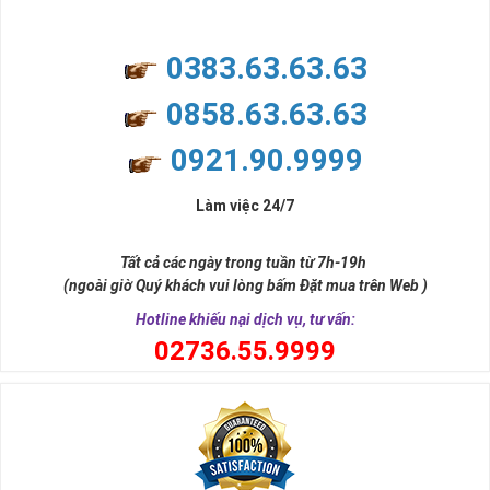
0383.63.63.63
0858.63.63.63
0921.90.9999
Người Mệnh Môc Nên Chọn Sim Như Thế Nào?
Làm việc 24/7
Mệnh Mộc tương ứng với các năm sinh như sau
►
:
Tất cả các ngày trong tuần từ 7h-19h
Nhâm Tý (1972), Quý Sửu (1973) , Canh Thân (1980), Tân Dậu
(ngoài giờ Quý khách vui lòng bấm Đặt mua trên Web )
(1981), Mậu Thìn (1928, 1988), Kỷ Tỵ (1929, 1989), Nhâm
Hotline khiếu nại dịch vụ, tư vấn:
Ngọ (1942, 2002), Quý Mùi (1943, 2003), Canh Dần (1950,
0
2736.55.9999
2010), Tân Mão (1951, 2011), Mậu Tuất (1958, 2018), Kỷ Hợi
(1959, 2019)
Trong đó tính chất Mộc của các năm sinh gồm
►
:
Tùng Bawch Mộc: ( 1950, 1951 )
Định Gia Mộc: ( 1968 - 1969 )