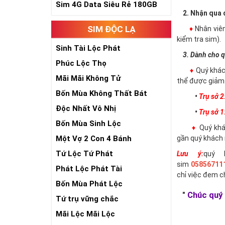
Sim 4G Data Siêu Rẻ 180GB
2. Nhận qua đ
SIM ĐỘC LẠ
♦
Nhân viê
kiểm tra sim).
Sinh Tài Lộc Phát
3. Dành cho q
Phúc Lộc Thọ
♦
Quý khác
Mãi Mãi Không Tử
thể được giảm 
Bốn Mùa Không Thất Bát
•
Trụ sở 2
Độc Nhất Vô Nhị
•
Trụ sở 1
Bốn Mùa Sinh Lộc
♦
Quý khác
Một Vợ 2 Con 4 Bánh
gần quý khách 
Tứ Lộc Tứ Phát
Lưu ý:
quý 
sim
05856711
Phát Lộc Phát Tài
chỉ việc đem 
Bốn Mùa Phát Lộc
"
Chúc quý 
Tứ trụ vững chắc
Mãi Lộc Mãi Lộc