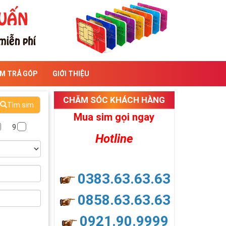
IM TRẢ GÓP
GIỚI THIỆU
CHĂM SÓC KHÁCH HÀNG
Tìm sim
Mua sim gọi ngay
9
Hotline
0383.63.63.63
0858.63.63.63
0921.90.9999