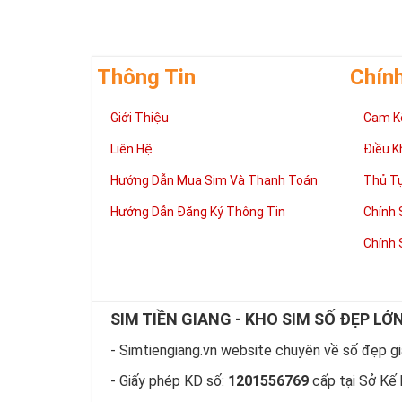
Thông Tin
Chín
Giới Thiệu
Cam K
Liên Hệ
Điều K
Hướng Dẫn Mua Sim Và Thanh Toán
Thủ T
Hướng Dẫn Đăng Ký Thông Tin
Chính 
Chính 
SIM TIỀN GIANG - KHO SIM SỐ ĐẸP LỚ
- Simtiengiang.vn website chuyên về số đẹp giá
- Giấy phép KD số:
1201556769
cấp tại Sở Kế 