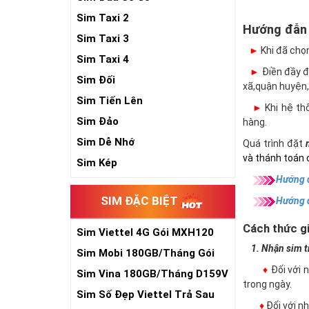
Sim Taxi 2
Hướng đẫn
Sim Taxi 3
►
Khi đã chọ
Sim Taxi 4
►
Điền đầy đủ
Sim Đối
xã,quận huyện,
Sim Tiến Lên
►
Khi hệ thố
Sim Đảo
hàng.
Sim Dễ Nhớ
Quá trình đặt
và thánh toán 
Sim Kép
Hướng d
SIM ĐẶC BIỆT
Hướng 
Cách thức gi
Sim Viettel 4G Gói MXH120
Siêu Rẻ
1. Nhận sim trự
Sim Mobi 180GB/Tháng Gói
TK159
♦
Đối với 
Sim Vina 180GB/Tháng D159V
trong ngày.
Sim Số Đẹp Viettel Trả Sau
♦
Đối với 