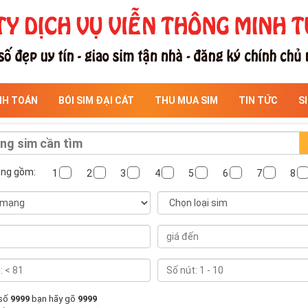
NH TOÁN
BÓI SIM ĐẠI CÁT
THU MUA SIM
TIN TỨC
S
ông gồm:
1
2
3
4
5
6
7
8
 số
9999
bạn hãy gõ
9999