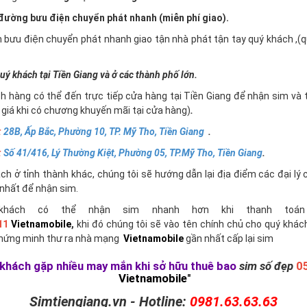
ường bưu điện chuyển phát nhanh (miễn phí giao).
n bưu điện chuyển phát nhanh giao tận nhà phát tận tay quý khách ,
uý khách tại Tiền Giang và ở các thành phố lớn.
h hàng có thể đến trực tiếp cửa hàng tại Tiền Giang để nhận sim và 
giá khi có chương khuyến mãi tại cửa hàng)
.
:
28B, Ấp Bắc, Phường 10, TP. Mỹ Tho, Tiền Giang
.
:
Số 41/416, Lý Thường Kiệt, Phường 05, TP.Mỹ Tho, Tiền Giang
.
h ở tỉnh thành khác, chúng tôi sẽ hướng dẫn lại địa điểm các đại lý 
nhất để nhận sim.
khách có thể nhận sim nhanh hơn khi thanh toán 
11
Vietnamobile
,
khi đó chúng tôi sẽ vào tên chính chủ cho quý khác
chứng minh thư ra nhà mạng
Vietnamobile
gần nhất cấp lại sim
khách gặp nhiều may mắn khi sở hữu thuê bao
sim số đẹp
0
Vietnamobile
"
Simtiengiang.vn - Hotline:
0981.63.63.63