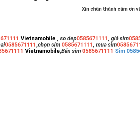
Xin chân thành cám ơn và 
5671111
Vietnamobile
,
so dep
0585671111
,
giá sim
058
oai
0585671111
,
chọn sim
0585671111
,
mua sim
0585671
85671111
Vietnamobile
,
Bán sim
0585671111
Sim 0585