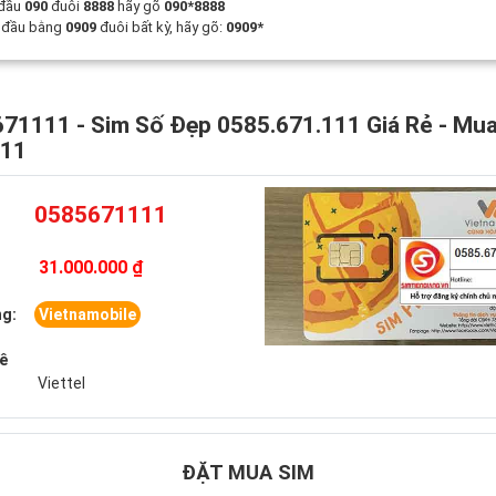
 đầu
090
đuôi
8888
hãy gõ
090*8888
t đầu bằng
0909
đuôi bất kỳ, hãy gõ:
0909*
71111 - Sim Số Đẹp 0585.671.111 Giá Rẻ - Mu
111
0585671111
31.000.000 ₫
g:
Vietnamobile
uê
Viettel
ĐẶT MUA SIM