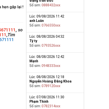
Đặng trần Đức
Số sim:
0888432xxx
hẹn gặp lại !
Lúc: 09/08/2026 11:42
anh Luân
Số sim:
0766550xxx
5671111
,
so
111
,
Tìm
Lúc: 08/08/2026 04:32
671111
Tý ty
Số sim:
0793526xxx
Lúc: 08/08/2026 12:42
Mạnh
Số sim:
0948333xxx
Lúc: 08/08/2026 12:18
Nguyễn Hoàng Đăng Khoa
Số sim:
0789120xxx
Lúc: 07/08/2026 11:30
Phạm Thinh
Số sim:
0782314xxx