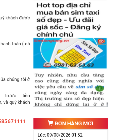
(quý khách được
thanh toán ( có
của chúng tôi ở
trước tiền
h, và quý khách
585671111
ĐƠN HÀNG MỚI
Lúc: 09/08/2026 01:52