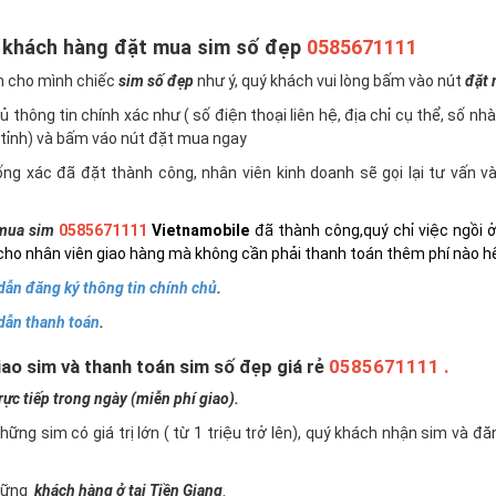
 khách hàng đặt mua sim số đẹp
0585671111
n cho mình chiếc
sim số đẹp
như ý, quý khách vui lòng bấm vào nút
đặt
 thông tin chính xác như ( số điện thoại liên hệ, địa chỉ cụ thể, số nh
tỉnh) và bấm váo nút đặt mua ngay
ng xác đã đặt thành công, nhân viên kinh doanh sẽ gọi lại tư vấn 
mua sim
0585671111
Vietnamobile
đã thành công,quý chỉ việc ngồi 
cho nhân viên giao hàng mà không cần phải thanh toán thêm phí nào h
ẫn đăng ký thông tin chính chủ
.
dẫn thanh toán
.
ao sim và thanh toán sim số đẹp giá rẻ
0585671111 .
c tiếp trong ngày (miễn phí giao).
những sim có giá trị lớn ( từ 1 triệu trở lên), quý khách nhận sim và đ
những
khách hàng ở tại Tiền Giang
.