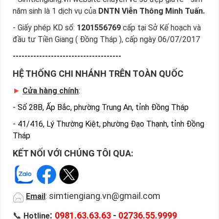
năm sinh là 1 dịch vụ của
DNTN Viễn Thông Minh Tuấn.
- Giấy phép KD số:
1201556769
cấp tại Sở Kế hoạch và
đầu tư Tiền Giang ( Đồng Tháp ), cấp ngày 06/07/2017
-------------------------------------
HỆ THỐNG CHI NHÁNH TRÊN TOÀN QUỐC
►
Cửa hàng chính
:
-
Số 28B, Ấp Bắc, phường Trung An, tỉnh Đồng Tháp
-
41/416, Lý Thường Kiệt, phường Đạo Thạnh, tỉnh Đồng
Tháp
KẾT NỐI VỚI CHÚNG TÔI QUA:
Địa Chỉ Mua Bán Sim Số Đẹp Uy Tín
simtiengiang.vn@gmail.com
Email
:
Trên đây là những chia sẻ chi tiết về dòng sim số đẹp giá rẻ 
đang được giảm giá rất nhiều khách hàng tin tưởng lựa 
:
📞
0981.63.63.63
-
02736.55.9999
Hotline