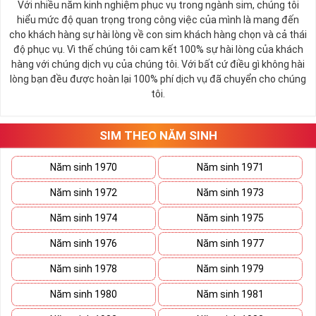
Với nhiều năm kinh nghiệm phục vụ trong ngành sim, chúng tôi
Thông thường sim giảm giá, sim số đẹp giá rẻ có mức 
hiểu mức độ quan trọng trong công việc của mình là mang đến
SALE OFF
có thể vào khoảng 30 - 50% giá trị so với thông 
cho khách hàng sự hài lòng về con sim khách hàng chọn và cả thái
thường. 
độ phục vụ. Vì thế chúng tôi cam kết 100% sự hài lòng của khách
hàng với chúng dịch vụ của chúng tôi. Với bất cứ điều gì không hài
Các đại lý sim số khi đã gom vào quá nhiều sim mà tình 
lòng bạn đều được hoàn lại 100% phí dịch vụ đã chuyển cho chúng
hình bán không quá khả quan sẽ thanh lọc bớt kho sim số 
tôi.
của mình, việc mua được sim tốt giá mềm là điều hoàn toàn 
có thể xảy ra.
Hiện nay bất cứ đại lý nào cũng đều có danh sách sim giảm 
SIM THEO NĂM SINH
giá, sim giá rẻ như vậy nên bạn hãy xem qua một lượt danh 
sách này trước khi đi vào những dãy số yêu thích hơn. 
Năm sinh 1970
Năm sinh 1971
Năm sinh 1972
Năm sinh 1973
Năm sinh 1974
Năm sinh 1975
Năm sinh 1976
Năm sinh 1977
Năm sinh 1978
Năm sinh 1979
Năm sinh 1980
Năm sinh 1981