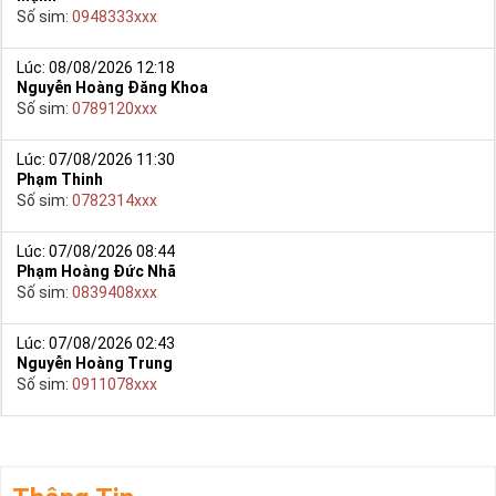
Số sim:
0948333xxx
Lúc: 08/08/2026 12:18
Nguyễn Hoàng Đăng Khoa
Số sim:
0789120xxx
Lúc: 07/08/2026 11:30
Phạm Thinh
Số sim:
0782314xxx
Lúc: 07/08/2026 08:44
Phạm Hoàng Đức Nhã
Số sim:
0839408xxx
Sim Số Đẹp Giá Giá Sốc
Việc này đem lại sự mệt mỏi, phiền toái, mất thời gian, có khi
Lúc: 07/08/2026 02:43
không chọn được sim giảm giá mình thích như: sim năm sinh,
Nguyễn Hoàng Trung
tứ quý, sim tam hoa, số kép….
Số sim:
0911078xxx
Bởi vì sim số đẹp nằm ở nhiều kho, đại lý nên không có sự so
sánh trực quan về độ đẹp và giá cả.
Tham khảo ngay:
Phỏng Vấn Của HTV9 Với Sim
Tiền Giang