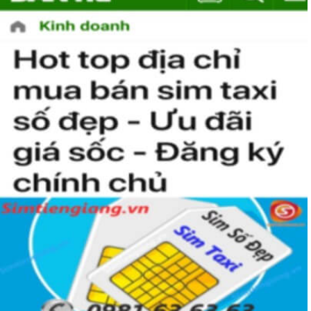
Việc này sẽ tốn không ít thời gian, nhưng nếu đã chấp nhận 
bỏ ra một số tiền lớn thì việc cân nhắc lâu cũng là điều dễ 
hiểu.
Tham khảo ngay
:
Danh Sách Sim Số Đẹp VIettel
Giá rẻ
Mua Sim Giảm Giá Có Phải Là
Sim Xấu?
Sim giảm giá
, 
Sim số đẹp giá rẻ
 có thể là những sim siêu 
vip nhưng đã lâu chưa tìm được người mua nên có 
SALE 
OFF
 để kích cầu mua sắm. 
Trong mọi cuộc mua bán, người nhanh tay là người chiến 
thắng. Sim số đẹp đôi khi cũng như vật giá leo thang ngày 
hôm nay giá thấp nhưng ngày mai có thể tăng phi mã, số 
tiền bạn dự định bỏ ra có thể nhanh chóng vượt khung trần.
Bạn cũng sẽ không có nhiều thời gian để do dự, bởi kho 
sim giảm giá sẽ ngày càng cạn kiệt và đến khi đó dù sim số 