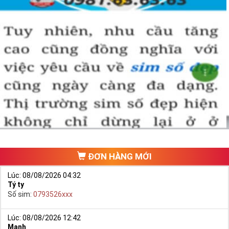
xấu nhưng giá bán cao cũng là điều hết sức bình thường.
Đôi khi có một số khách hàng chuyên đi săn lùng những 
loại sim giảm giá, sim số đẹp giá rẻ này về bán lại cho 
những người không tìm được loại sim giảm giá này để có 
lãi, 
Chính vì thế tại sao chúng ta lại không săn lùng sim giảm 
giá sim số đẹp giá rẻ này để đầu tư sinh lãi thỏa sức niềm 
đam mê sim số đẹp
.
Cách đây nhiều năm về trước khi dịch vụ mua bán trực tuyến
chưa phát triển, khách hàng muốn mua một sim số đẹp phải
đi ra một cửa hàng, đại lý nào đó để ngồi “mò mẫm” chọn sim
trong một list.
ĐƠN HÀNG MỚI
Lúc: 08/08/2026 04:32
Tý ty
Số sim:
0793526xxx
Lúc: 08/08/2026 12:42
Mạnh