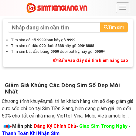
#
Tìm sim
Tìm sim có số
9999
bạn hãy gõ
9999
Tìm sim có đầu
090
đuôi
8888
hãy gõ
090*8888
Tìm sim bắt đầu bằng
0909
đuôi bất kỳ, hãy gõ:
0909*
Bấm vào đây để tìm kiếm nâng cao
Giảm Giá Khủng Các Dòng Sim Số Đẹp Mới
Nhất
Chương trình khuyến,mãi tri ân khách hàng sim số đẹp giảm giá
cực sốc chỉ có tại Sim Tiền Giang, hiện đang giảm giá lên đến
50% cho tất cả nhà mạng Viettel, Vina, Mobi, Vietnamobile …
Miễn phí:
Đăng Ký Chính Chủ
-
Giao Sim Trong Ngày
-
Thanh Toán Khi Nhận Sim