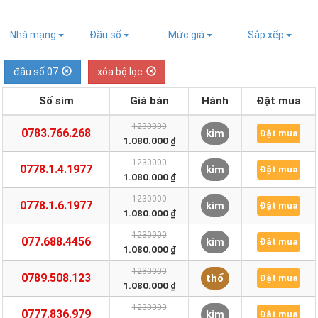
Nhà mạng
Đầu số
Mức giá
Sắp xếp
đầu số 07
xóa bộ lọc
Số sim
Giá bán
Hành
Đặt mua
1230000
0783.766.268
kim
Đặt mua
1.080.000 ₫
1230000
0778.1.4.1977
kim
Đặt mua
1.080.000 ₫
1230000
0778.1.6.1977
kim
Đặt mua
1.080.000 ₫
1230000
077.688.4456
kim
Đặt mua
1.080.000 ₫
1230000
0789.508.123
thổ
Đặt mua
1.080.000 ₫
1230000
0777.836.979
kim
Đặt mua