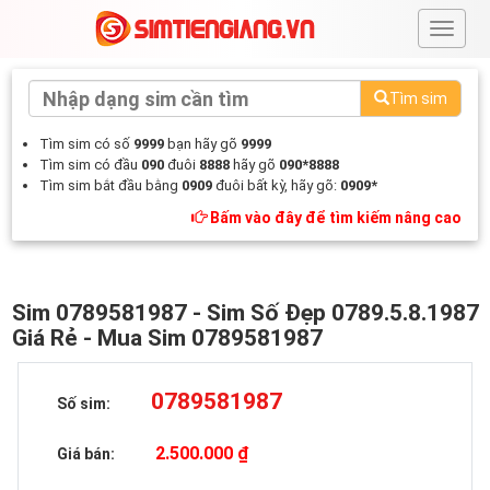
#
Tìm sim
Tìm sim có số
9999
bạn hãy gõ
9999
Tìm sim có đầu
090
đuôi
8888
hãy gõ
090*8888
Tìm sim bắt đầu bằng
0909
đuôi bất kỳ, hãy gõ:
0909*
Bấm vào đây để tìm kiếm nâng cao
Sim 0789581987 - Sim Số Đẹp 0789.5.8.1987
Giá Rẻ - Mua Sim 0789581987
0789581987
Số sim:
2.500.000 ₫
Giá bán: