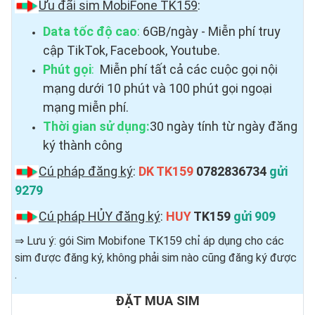
Ưu đãi sim MobiFone TK159
:
Data tốc độ cao
:
6GB/ngày - Miễn phí truy
cập TikTok, Facebook, Youtube.
Phút gọi
:
Miễn phí tất cả các cuộc gọi nội
mạng dưới 10 phút và 100 phút gọi ngoại
mạng miễn phí.
Thời gian sử dụng:
30 ngày tính từ ngày đăng
ký thành công
Cú pháp đăng ký
:
DK TK159
0782836734
gửi
9279
Cú pháp HỦY đăng ký
:
HUY
TK159
gửi 909
⇒ Lưu ý: gói Sim Mobifone TK159 chỉ áp dụng cho các
sim được đăng ký, không phải sim nào cũng đăng ký được ​
.
ĐẶT MUA SIM