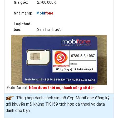
Giá gốc:
2.700.000 ₫
Nhà mạng:
Mobifone
Loại thuê
bao:
Sim Trả Trước
Đuôi đại cát:
Nắm được thời cơ, thành công sẽ đến
Tổng hợp danh sách sim số đẹp MobiFone đăng ký
gói khuyến mãi khủng TK159 tích hợp cả thoại và data
dành cho bạn.