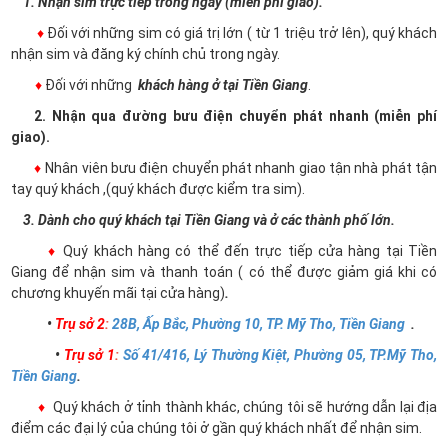
1. Nhận sim trực tiếp trong ngày (miễn phí giao).
♦
Đối với những sim có giá trị lớn ( từ 1 triệu trở lên), quý khách
nhận sim và đăng ký chính chủ trong ngày.
♦
Đối với những
khách hàng ở tại Tiền Giang
.
2. Nhận qua đường bưu điện chuyển phát nhanh (miễn phí
giao).
♦
Nhân viên bưu điện chuyển phát nhanh giao tận nhà phát tận
tay quý khách ,(quý khách được kiểm tra sim).
3. Dành cho quý khách tại Tiền Giang và ở các thành phố lớn.
♦
Quý khách hàng có thể đến trực tiếp cửa hàng tại Tiền
Giang để nhận sim và thanh toán ( có thể được giảm giá khi có
chương khuyến mãi tại cửa hàng)
.
•
Trụ sở 2
:
28B, Ấp Bắc, Phường 10, TP. Mỹ Tho, Tiền Giang
.
•
Trụ sở 1
:
Số 41/416, Lý Thường Kiệt, Phường 05, TP.Mỹ Tho,
Tiền Giang
.
♦
Quý khách ở tỉnh thành khác, chúng tôi sẽ hướng dẫn lại địa
điểm các đại lý của chúng tôi ở gần quý khách nhất để nhận sim.