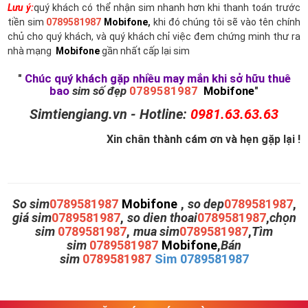
Lưu ý:
quý khách có thể nhận sim nhanh hơn khi thanh toán trước
tiền sim
0789581987
Mobifone
,
khi đó chúng tôi sẽ vào tên chính
chủ cho quý khách, và quý khách chỉ việc đem chứng minh thư ra
nhà mạng
Mobifone
gần nhất cấp lại sim
"
Chúc quý khách gặp nhiều may mắn khi sở hữu thuê
bao
sim số đẹp
0789581987
Mobifone
"
Simtiengiang.vn - Hotline:
0981.63.63.63
Xin chân thành cám ơn và hẹn gặp lại !
So sim
0789581987
Mobifone
,
so dep
0789581987
,
giá sim
0789581987
,
so dien thoai
0789581987
,
chọn
sim
0789581987
,
mua sim
0789581987
,
Tìm
sim
0789581987
Mobifone
,
Bán
sim
0789581987
Sim 0789581987