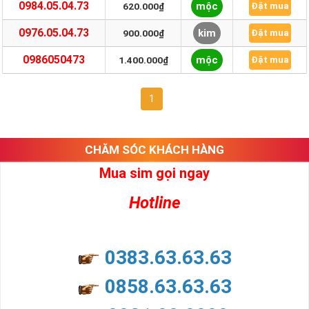
0984.05.04.73
mộc
620.000₫
Đặt mua
0976.05.04.73
kim
900.000₫
Đặt mua
0986050473
mộc
1.400.000₫
Đặt mua
1
CHĂM SÓC KHÁCH HÀNG
Mua sim gọi ngay
Hotline
0383.63.63.63
0858.63.63.63