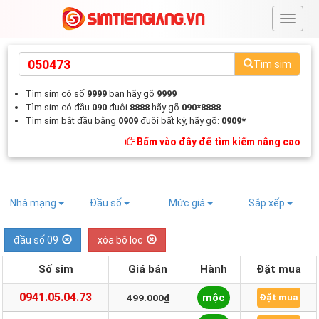
#
Tìm sim
Tìm sim có số
9999
bạn hãy gõ
9999
Tìm sim có đầu
090
đuôi
8888
hãy gõ
090*8888
Tìm sim bắt đầu bằng
0909
đuôi bất kỳ, hãy gõ:
0909*
Bấm vào đây để tìm kiếm nâng cao
Nhà mạng
Đầu số
Mức giá
Sắp xếp
đầu số 09
xóa bộ lọc
Số sim
Giá bán
Hành
Đặt mua
0941.05.04.73
mộc
499.000₫
Đặt mua