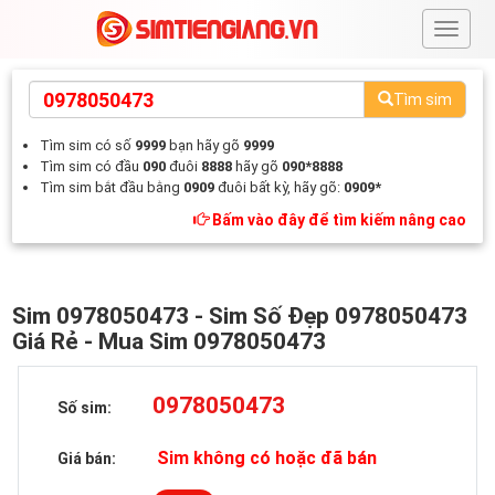
#
Tìm sim
Tìm sim có số
9999
bạn hãy gõ
9999
Tìm sim có đầu
090
đuôi
8888
hãy gõ
090*8888
Tìm sim bắt đầu bằng
0909
đuôi bất kỳ, hãy gõ:
0909*
Bấm vào đây để tìm kiếm nâng cao
Sim 0978050473 - Sim Số Đẹp 0978050473
Giá Rẻ - Mua Sim 0978050473
0978050473
Số sim:
Sim không có hoặc đã bán
Giá bán: