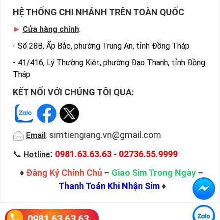
HỆ THỐNG CHI NHÁNH TRÊN TOÀN QUỐC
►
Cửa hàng chính
:
-
Số 28B, Ấp Bắc, phường Trung An, tỉnh Đồng Tháp
-
41/416, Lý Thường Kiệt, phường Đạo Thạnh, tỉnh Đồng
Tháp
KẾT NỐI VỚI CHÚNG TÔI QUA:
simtiengiang.vn@gmail.com
Email
:
:
📞
0981.63.63.63
-
02736.55.9999
Hotline
♦
Đăng Ký Chính Chủ
–
Giao Sim Trong Ngày
–
Thanh Toán Khi Nhận Sim
♦
0981.63.63.63