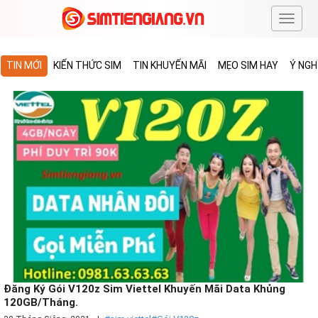
#
TIN MỚI
KIẾN THỨC SIM
TIN KHUYẾN MÃI
MẸO SIM HAY
Ý NGH
Đăng Ký Gói V120z Sim Viettel Khuyến Mãi Data Khủng
120GB/Tháng.