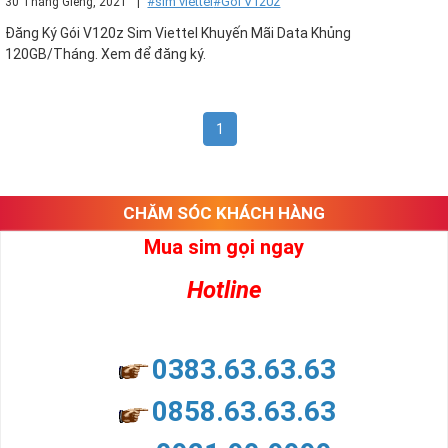
#sim viettel
#Gói V120z
30 Tháng Giêng, 2021
|
Đăng Ký Gói V120z Sim Viettel Khuyến Mãi Data Khủng
120GB/Tháng. Xem để đăng ký.
1
CHĂM SÓC KHÁCH HÀNG
Mua sim gọi ngay
Hotline
0383.63.63.63
0858.63.63.63