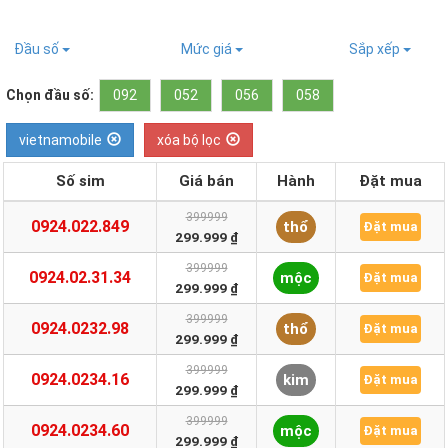
Đầu số
Mức giá
Sắp xếp
Chọn đầu số:
092
052
056
058
vietnamobile
xóa bộ lọc
Số sim
Giá bán
Hành
Đặt mua
399999
0924.022.849
thổ
Đặt mua
299.999 ₫
399999
0924.02.31.34
mộc
Đặt mua
299.999 ₫
399999
0924.0232.98
thổ
Đặt mua
299.999 ₫
399999
0924.0234.16
kim
Đặt mua
299.999 ₫
399999
0924.0234.60
mộc
Đặt mua
299.999 ₫