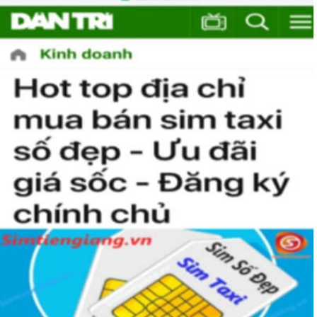
- 
Sim tứ quý:
 Đứng đầu danh sách sim số đẹp, sim tứ quý Vietnamobile 
luôn được giới săn sim săn tìm, đây cũng là sim có mức giá 
cao nhất vì không chỉ là dễ nhớ mà còn mang ý nghĩa 
phong thủy cực kỳ đặc biệt mà không thể tìm thấy ở một 