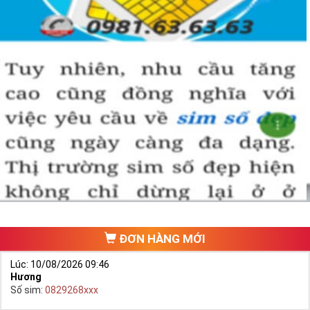
hình thức khác trong dòng sim số đẹp Vietnamobile này.
 Dòng sim số đẹp Vietnamobile được ưa chuộng nhất
 Dòng sim Vietnamobile được ưa chuộng nhất
- Sim tam hoa
:
  Còn được gọi là sim tam quý, biểu trưng cho sự vững 
chắc, bền bỉ. có ý nghĩa lớn trong sự nghiệp của chủ nhân. 
Có 2 loại sim tam hoa đó là tam hoa đơn và tam hoa kép.
- 
Sim thần tài
:
  Chiêu lộc gấp bội với sim thần tài, với đầu số mang ý 
nghĩa trung hòa công thêm đuôi thần tài sẽ tạo nên được sự 
hài hòa, ấn tượng và mang lại nhiều tiền tài, lộc phát cho 
chủ nhân khi sở hữu.
- 
Sim lộc phát
:
ĐƠN HÀNG MỚI
Là sim Vietnamobile sở hữu số đuôi 68 hoặc 86 có ý nghĩa 
là lộc phát, phát lộc. Là điều mong muốn của mọi người 
Lúc: 10/08/2026 09:46
Hương
trong cuộc sống, sự nghiệp, nhất là giới kinh doanh.
Số sim:
0829268xxx
Điều mọi người vẫn thường chuyển trọng tâm chú ý sang 