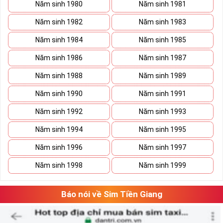
được khách hàng đánh giá cao với tốc độ mạng nhanh, ổn 
Năm sinh 1980
Năm sinh 1981
định, tốc độ truy cập nhanh, dịch vụ nhắn tin gọi điện tốt.
Năm sinh 1982
Năm sinh 1983
◉
 Đầu số sim cực đẹp và ý nghĩa.
Năm sinh 1984
Năm sinh 1985
Cũng giống như các nhà mạng khác, nhà mạng 
Vietnamobile cũng có những số sim cực đẹp và ý nghĩa, 
Năm sinh 1986
Năm sinh 1987
mang lại may mắn cho khách hàng.
Năm sinh 1988
Năm sinh 1989
Sim số đẹp Vietnamobile có 2 loại là sim đầu  số 092 và sim 
đầu số 05. Điều này giúp khách hàng dễ phân biệt mạng 
Năm sinh 1990
Năm sinh 1991
Vietnamobile với các mạng khác.
Năm sinh 1992
Năm sinh 1993
Tham khảo ngay:
Kho Sim Vietnamobile Đầu Số 09
Giá rẻ
Năm sinh 1994
Năm sinh 1995
Năm sinh 1996
Năm sinh 1997
Các Dạng Sim Số Đẹp
Năm sinh 1998
Năm sinh 1999
Vietnamobile Phổ Biến
Báo nói về Sim Tiền Giang
Trên thị trường hiện có rất nhiều loại 
sim số đẹp 
Vietnamobile
, mỗi một sim Vietnamobile được phân biệt 
bằng một thể loại sim với tên gọi khác nhau