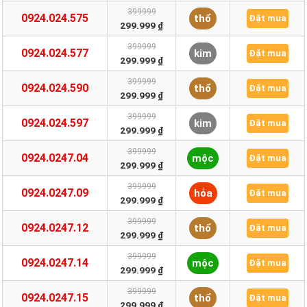
399999
0924.024.575
thổ
Đặt mua
299.999 ₫
399999
0924.024.577
kim
Đặt mua
299.999 ₫
399999
0924.024.590
thổ
Đặt mua
299.999 ₫
399999
0924.024.597
kim
Đặt mua
299.999 ₫
399999
0924.0247.04
mộc
Đặt mua
299.999 ₫
399999
0924.0247.09
hỏa
Đặt mua
299.999 ₫
399999
0924.0247.12
thổ
Đặt mua
299.999 ₫
399999
0924.0247.14
mộc
Đặt mua
299.999 ₫
399999
0924.0247.15
thổ
Đặt mua
299.999 ₫