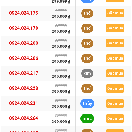
299.999 ₫
399999
0924.024.175
thổ
Đặt mua
299.999 ₫
399999
0924.024.178
thổ
Đặt mua
299.999 ₫
399999
0924.024.200
thổ
Đặt mua
299.999 ₫
399999
0924.024.206
thổ
Đặt mua
299.999 ₫
399999
0924.024.217
kim
Đặt mua
299.999 ₫
399999
0924.024.228
thổ
Đặt mua
299.999 ₫
399999
0924.024.231
thủy
Đặt mua
299.999 ₫
399999
0924.024.264
mộc
Đặt mua
299.999 ₫
399999