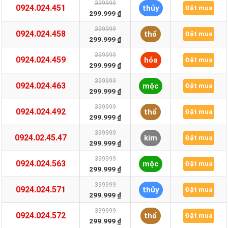
399999
0924.024.451
thủy
Đặt mua
299.999 ₫
399999
0924.024.458
thổ
Đặt mua
299.999 ₫
399999
0924.024.459
hỏa
Đặt mua
299.999 ₫
399999
0924.024.463
mộc
Đặt mua
299.999 ₫
399999
0924.024.492
thổ
Đặt mua
299.999 ₫
399999
0924.02.45.47
kim
Đặt mua
299.999 ₫
399999
0924.024.563
mộc
Đặt mua
299.999 ₫
399999
0924.024.571
thủy
Đặt mua
299.999 ₫
399999
0924.024.572
thổ
Đặt mua
299.999 ₫