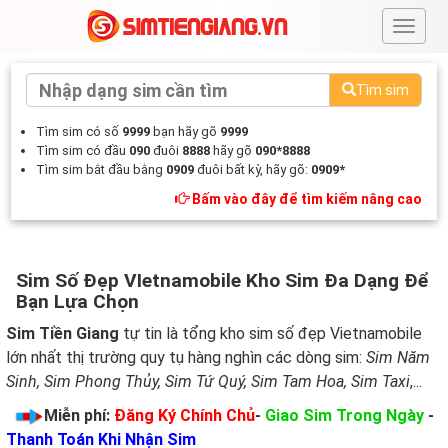
#
Tìm sim
Tìm sim có số
9999
bạn hãy gõ
9999
Tìm sim có đầu
090
đuôi
8888
hãy gõ
090*8888
Tìm sim bắt đầu bằng
0909
đuôi bất kỳ, hãy gõ:
0909*
Bấm vào đây để tìm kiếm nâng cao
Sim Số Đẹp VIetnamobile Kho Sim Đa Dạng Để
Bạn Lựa Chọn
Sim Tiền Giang
tự tin là tổng kho sim số đẹp Vietnamobile
lớn nhất thị trường quy tụ hàng nghìn các dòng sim:
Sim Năm
Sinh, Sim Phong Thủy, Sim Tứ Quý, Sim Tam Hoa, Sim Taxi
,...
Miễn phí:
Đăng Ký Chính Chủ
-
Giao Sim Trong Ngày
-
Thanh Toán Khi Nhận Sim