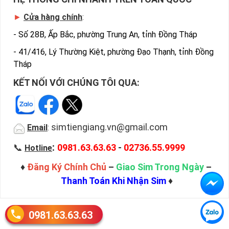
►
Cửa hàng chính
:
-
Số 28B, Ấp Bắc, phường Trung An, tỉnh Đồng Tháp
-
41/416, Lý Thường Kiệt, phường Đạo Thạnh, tỉnh Đồng
Tháp
KẾT NỐI VỚI CHÚNG TÔI QUA:
simtiengiang.vn@gmail.com
Email
:
:
📞
0981.63.63.63
-
02736.55.9999
Hotline
♦
Đăng Ký Chính Chủ
–
Giao Sim Trong Ngày
–
Thanh Toán Khi Nhận Sim
♦
0981.63.63.63