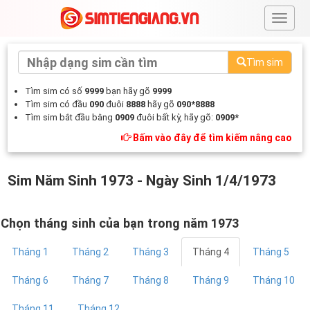
#
Tìm sim
Tìm sim có số
9999
bạn hãy gõ
9999
Tìm sim có đầu
090
đuôi
8888
hãy gõ
090*8888
Tìm sim bắt đầu bằng
0909
đuôi bất kỳ, hãy gõ:
0909*
Bấm vào đây để tìm kiếm nâng cao
Sim Năm Sinh 1973 - Ngày Sinh 1/4/1973
Chọn tháng sinh của bạn trong năm 1973
Tháng 1
Tháng 2
Tháng 3
Tháng 4
Tháng 5
Tháng 6
Tháng 7
Tháng 8
Tháng 9
Tháng 10
Tháng 11
Tháng 12