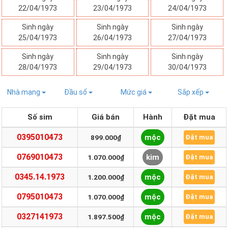
22/04/1973
23/04/1973
24/04/1973
Sinh ngày
Sinh ngày
Sinh ngày
25/04/1973
26/04/1973
27/04/1973
Sinh ngày
Sinh ngày
Sinh ngày
28/04/1973
29/04/1973
30/04/1973
Nhà mạng
Đầu số
Mức giá
Sắp xếp
Số sim
Giá bán
Hành
Đặt mua
0395010473
mộc
899.000₫
Đặt mua
0769010473
kim
1.070.000₫
Đặt mua
0345.14.1973
mộc
1.200.000₫
Đặt mua
0795010473
mộc
1.070.000₫
Đặt mua
0327141973
mộc
1.897.500₫
Đặt mua