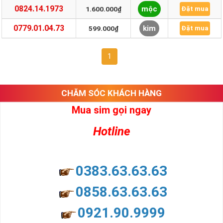
0824.14.1973
mộc
1.600.000₫
Đặt mua
0779.01.04.73
kim
599.000₫
Đặt mua
1
CHĂM SÓC KHÁCH HÀNG
Mua sim gọi ngay
Hotline
0383.63.63.63
0858.63.63.63
0921.90.9999