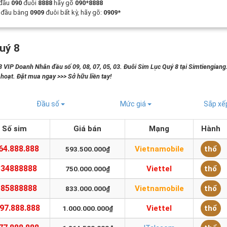
 đầu
090
đuôi
8888
hãy gõ
090*8888
t đầu bằng
0909
đuôi bất kỳ, hãy gõ:
0909*
uý 8
 VIP Doanh Nhân đầu số 09, 08, 07, 05, 03. Đuôi Sim Lục Quý 8 tại Simtiengian
h hoạt. Đặt mua ngay >>> Sở hữu liền tay!
Đầu số
Mức giá
Sắp x
Số sim
Giá bán
Mạng
Hành
64.888.888
Vietnamobile
thổ
593.500.000₫
334888888
Viettel
thổ
750.000.000₫
585888888
Vietnamobile
thổ
833.000.000₫
.97.888.888
Viettel
thổ
1.000.000.000₫