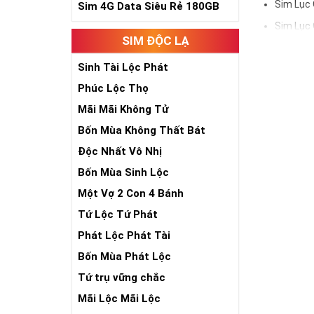
Sim Lục 
Sim 4G Data Siêu Rẻ 180GB
Sim Lục 
SIM ĐỘC LẠ
Sử dụng sim lụ
Và trên tất cả 
Sinh Tài Lộc Phát
tài, phát lộc,
Phúc Lộc Thọ
Xem thêm bài v
Mãi Mãi Không Tử
Sim Lục Quý 5-
Bốn Mùa Không Thất Bát
Sim Lục Quý 6-
Độc Nhất Vô Nhị
Sim Lục Quý 7 -
Bốn Mùa Sinh Lộc
Một Vợ 2 Con 4 Bánh
Sim Lục Qu
Tứ Lộc Tứ Phát
Chắc hẳn nhiều
Phát Lộc Phát Tài
đẹp về mặt ý n
Bốn Mùa Phát Lộc
Số 8 trong tiến
phát lộc, phát 
Tứ trụ vững chắc
lộc tới cho ngư
Mãi Lộc Mãi Lộc