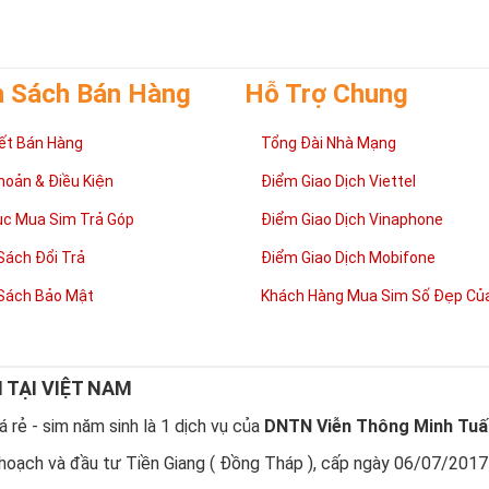
. Sử dụng
sim số đẹp lục quý
8 đồng nghĩa với việc bạn đến gần hơn vớ
ơn với sự thành công.
h Thổ, do vậy sim lục quý 8 rất thích hợp với những người thuộc mện
ười mệnh khác cũng có thể sử dụng nhưng cần kết hợp với những đầu 
h Sách Bán Hàng
Hỗ Trợ Chung
 8 là sim số đẹp có giá trị cao thứ hai trong dòng sim tứ quý. Đây là số
 tài lộc, được nhiều doanh nhân quan tâm và lựa chọn sử dụng.
ết Bán Hàng
Tổng Đài Nhà Mạng
ng pháp chọn sim số đẹp lục quý 8
hoản & Điều Kiện
Điểm Giao Dịch Viettel
ục Mua Sim Trả Góp
Điểm Giao Dịch Vinaphone
Sách Đổi Trả
Điểm Giao Dịch Mobifone
Sách Bảo Mật
Khách Hàng Mua Sim Số Đẹp Của
N TẠI VIỆT NAM
 rẻ - sim năm sinh là 1 dịch vụ của
DNTN Viễn Thông Minh Tuấ
hoạch và đầu tư Tiền Giang ( Đồng Tháp ), cấp ngày 06/07/2017