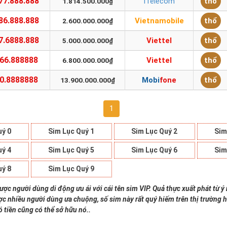
77.888.888
ITelecom
thổ
1.814.500.000₫
86.888.888
Vietnamobile
thổ
2.600.000.000₫
7.6888.888
Viettel
thổ
5.000.000.000₫
66.888888
Viettel
thổ
6.800.000.000₫
0.8888888
Mobifone
thổ
13.900.000.000₫
1
uý 0
Sim Lục Quý 1
Sim Lục Quý 2
Sim
uý 4
Sim Lục Quý 5
Sim Lục Quý 6
Sim
uý 8
Sim Lục Quý 9
ược người dùng di động ưu ái với cái tên sim VIP. Quả thực xuất phát từ ý 
c nhiều người dùng ưa chuộng, số sim này rất quý hiếm trên thị trường h
ó tiền cũng có thể sở hữu nó..