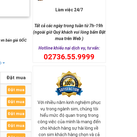
Làm việc 24/7
Tất cả các ngày trong tuần từ 7h-19h
(ngoài giờ Quý khách vui lòng bấm Đặt
mua trên Web )
g.vn bán giá GỐC
Hotline khiếu nại dịch vụ, tư vấn:
0
2736.55.9999
ếp
Đặt mua
Đặt mua
Đặt mua
Với nhiều năm kinh nghiệm phục
vụ trong ngành sim, chúng tôi
Đặt mua
hiểu mức độ quan trọng trong
công việc của mình là mang đến
Đặt mua
cho khách hàng sự hài lòng về
con sim khách hàng chọn và cả