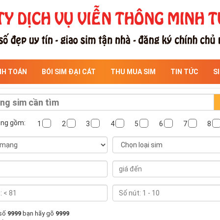
NH TOÁN
BÓI SIM ĐẠI CÁT
THU MUA SIM
TIN TỨC
S
ông gồm:
1
2
3
4
5
6
7
8
 số
9999
bạn hãy gõ
9999