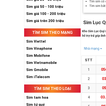
Tìm sim có
Tìm sim bắ
Sim giá 50 - 100 triệu
Sim giá 100 - 200 triệu
Sim giá trên 200 triệu
Sim Lục Q
Kho Sim Lục Quý 8
TÌM SIM THEO MẠNG
hỗ trợ trả góp lin
Sim Viettel
Sim Vinaphone
Nhà mạng
Sim Mobifone
STT
Sim Vietnamobile
05
1
Sim Gmobile
Sim iTelecom
0
2
0
3
TÌM SIM THEO LOẠI
03
4
Sim tam hoa
Sim tứ quý