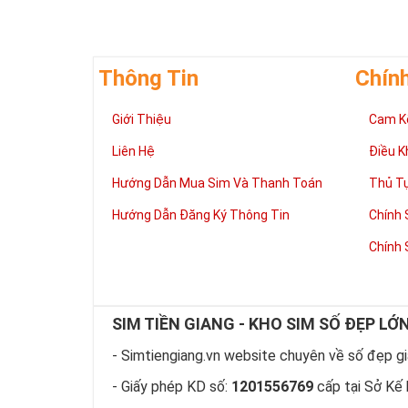
phát thuận lợi
cũng như gần h
Số 8 thuộc hàn
Kim. Những ng
Thông Tin
Chín
Sim đẹp lục quý
may mắn, nhiều
Giới Thiệu
Cam K
Phươ
Liên Hệ
Điều K
Hướng Dẫn Mua Sim Và Thanh Toán
Thủ T
Hướng Dẫn Đăng Ký Thông Tin
Chính 
Chính 
SIM TIỀN GIANG - KHO SIM SỐ ĐẸP LỚ
- Simtiengiang.vn website chuyên về số đẹp giá
- Giấy phép KD số:
1201556769
cấp tại Sở Kế 