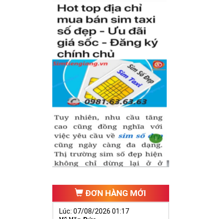
ới khách hàng.
người dùng phát
ình thức mà còn
 nhiều người.
trong phát tài,
ần tài ban phát
ĐƠN HÀNG MỚI
Lúc: 07/08/2026 01:17