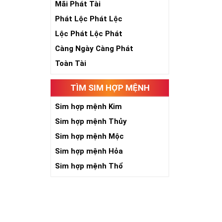
Mãi Phát Tài
Phát Lộc Phát Lộc
Lộc Phát Lộc Phát
Càng Ngày Càng Phát
Toàn Tài
TÌM SIM HỢP MỆNH
Sim hợp mệnh Kim
Sim hợp mệnh Thủy
Sim hợp mệnh Mộc
Sim hợp mệnh Hỏa
Với những ngườ
Sim hợp mệnh Thổ
tư tưởng cực tố
đá vươn lên tr
Khi làm việc h
Như vậy, sim lụ