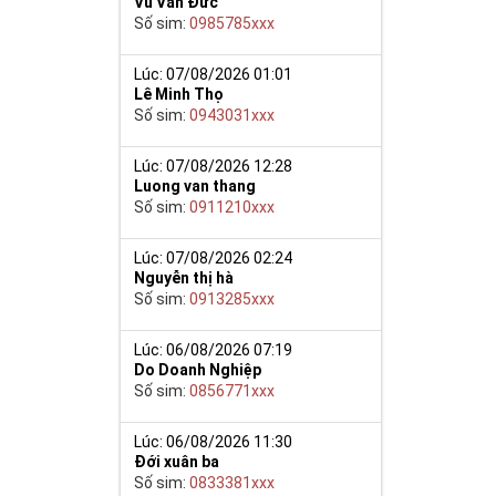
Vũ Văn Đức
Số sim:
0985785xxx
Lúc: 07/08/2026 01:01
Lê Minh Thọ
Số sim:
0943031xxx
Lúc: 07/08/2026 12:28
Luong van thang
Số sim:
0911210xxx
Lúc: 07/08/2026 02:24
Nguyễn thị hà
Số sim:
0913285xxx
Lúc: 06/08/2026 07:19
năng tập trung
Do Doanh Nghiệp
h và ý chí sắt
Số sim:
0856771xxx
Lúc: 06/08/2026 11:30
Đới xuân ba
, phát lộc,
Số sim:
0833381xxx