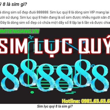
 8 là sim gì?
à dòng sim số đẹp đuôi 888888. Sim lục quý 8 là dòng sim VIP mang lại n
ười sử dụng. Sim lục quý 8 hiện đang là số sim được nhiều người săn 
ây là dòng sim số đẹp có chứa một dãy số 8 lặp lại 6 lần và được chia 
Sim lục quý 8 là sim gì?