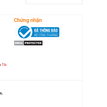
i thần may mắn
h Thổ và mệnh
số phù hợp.
Chứng nhận
 điện thoại
 Tôi
n.