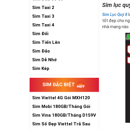
Sim lục quý
Sim Taxi 2
Sim Lục Quý 8
l
Sim Taxi 3
tốt đẹp cho ng
Sim Taxi 4
nhà mạng nào. Đ
Sim Đối
Sim Tiến Lên
Sim Đảo
Sim Dễ Nhớ
Sim Kép
SIM ĐẶC BIỆT
Sim Viettel 4G Gói MXH120
Siêu Rẻ
Sim Mobi 180GB/Tháng Gói
TK159
Sim Vina 180GB/Tháng D159V
Sim Số Đẹp Viettel Trả Sau