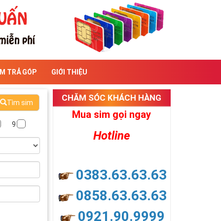
IM TRẢ GÓP
GIỚI THIỆU
CHĂM SÓC KHÁCH HÀNG
Tìm sim
Mua sim gọi ngay
9
Hotline
0383.63.63.63
0858.63.63.63
0921.90.9999