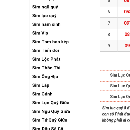
08
5
Sim ngũ quý
05
6
Sim lục quý
09
7
Sim năm sinh
Sim Vip
08
8
Sim Tam hoa kép
09
9
Sim Tiến đôi
Sim Lộc Phát
Sim Thần Tài
Sim Lục Q
Sim Ông Địa
Sim Lặp
Sim Lục Q
Sim Gánh
Sim Lục Q
Sim Lục Quý Giữa
Sim lục quý 8 đ
Sim Ngũ Quý Giữa
con số Phát đượ
Sim Tứ Quý Giữa
không phải ai c
Sim Đầu Số Cổ