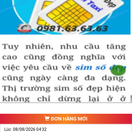
hành
Ngũ hành tương sinh, ngũ hành tương khắc và hành của các
con số:
- Ngũ hành tương sinh: Kim sinh Thủy, Thủy sinh Mộc, Mộc
sinh Hỏa, Hỏa sinh Thổ, Thổ sinh Kim.
- Ngũ hành tương khắc: Kim khắc Mộc, Mộc khắc Thổ, Thổ
khắc Thủy, Thủy khắc Hỏa, Hỏa khắc Kim.
Hành thủy: Số 0, 1
Hành thổ: Số 2, 5, 8
Hành mộc: Số 3,4
Hành kim: Số 6,7
Hành hỏa: Số 9
2. Cách Chọn Sim Số Đẹp Cho Người Mệnh Mộc
Dựa vào đó bạn có thể luận giải sim số đẹp hợp mệnh Mộc là
ĐƠN HÀNG MỚI
sim có chứa các số 0,1,2,3,4, 0. Đây là những con số hợp
mệnh Mộc giúp cho chủ nhân khi chọn số sẽ ra những con số
Lúc: 08/08/2026 04:32