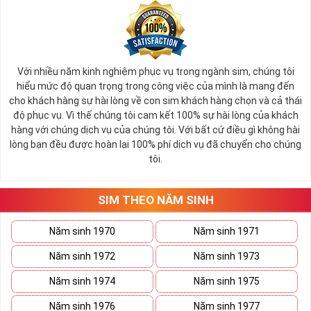
Trong đó tính chất Mộc của các năm sinh gồm
►
:
Tùng Bawch Mộc: ( 1950, 1951 )
Định Gia Mộc: ( 1968 - 1969 )
Tang Thích Mộc: ( 1972, 1973 )
Với nhiều năm kinh nghiệm phục vụ trong ngành sim, chúng tôi
Thạch Lưu Mộc: ( 1980, 1981 )
hiểu mức độ quan trọng trong công việc của mình là mang đến
Đại Lâm Mộc: ( 1988, 1989 )
cho khách hàng sự hài lòng về con sim khách hàng chọn và cả thái
Dương Liễu Mộc: ( 2002, 2003 )
độ phục vụ. Vì thế chúng tôi cam kết 100% sự hài lòng của khách
hàng với chúng dịch vụ của chúng tôi. Với bất cứ điều gì không hài
Tính cách người mệnh Mộc:
►
lòng bạn đều được hoàn lại 100% phí dịch vụ đã chuyển cho chúng
tôi.
Những người thuộc mệnh Mộc thường có tính cách chung
đó là: năng động, nhiệt tình, hài hước và rất tốt bụng. Họ có
tài giao tiếp khéo léo vì thế đi tới đâu, họ cũng được mọi
SIM THEO NĂM SINH
người yêu mến, quý trọng.
Năm sinh 1970
Năm sinh 1971
Người mệnh Mộc đại diện cho sức sống mãnh liệt, người đi
đầu trong công việc, luôn tràn đầy nhiệt huyết và năng lượng.
Năm sinh 1972
Năm sinh 1973
Nhưng cũng thường bị người khác ghen tị và bị kẻ xấu hãm
Năm sinh 1974
Năm sinh 1975
hại, nếu không cẩn thận sẽ dễ rước họa vào thân.
Năm sinh 1976
Năm sinh 1977