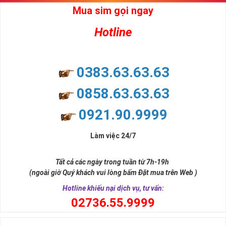
Mua sim gọi ngay
Hotline
0383.63.63.63
0858.63.63.63
0921.90.9999
Người Mệnh Môc Nên Chọn Sim Như Thế Nào?
Làm việc 24/7
Mệnh Mộc tương ứng với các năm sinh như sau
►
:
Tất cả các ngày trong tuần từ 7h-19h
Nhâm Tý (1972), Quý Sửu (1973) , Canh Thân (1980), Tân Dậu
(ngoài giờ Quý khách vui lòng bấm Đặt mua trên Web )
(1981), Mậu Thìn (1928, 1988), Kỷ Tỵ (1929, 1989), Nhâm
Hotline khiếu nại dịch vụ, tư vấn:
Ngọ (1942, 2002), Quý Mùi (1943, 2003), Canh Dần (1950,
0
2736.55.9999
2010), Tân Mão (1951, 2011), Mậu Tuất (1958, 2018), Kỷ Hợi
(1959, 2019)