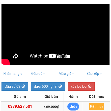
Nhà mạng
Đầu số
Mức giá
Sắp xếp
đầu số 03
dưới 500 nghìn
xóa bộ lọc
Số sim
Giá bán
Hành
Đặt mua
0379.627.501
thủy
469.000₫
Đặt mua