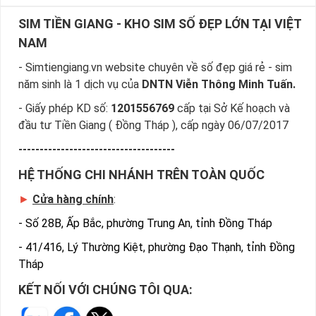
Giá rẻ
SIM TIỀN GIANG - KHO SIM SỐ ĐẸP LỚN TẠI VIỆT
NAM
Hướng Dẫn Đặt Mua Sim Hợp Mệnh
Mộc Nhanh Nhất
- Simtiengiang.vn website chuyên về số đẹp giá rẻ - sim
Sim Tiền Giang là đơn vị cung cấp sim phong thủy
sim
năm sinh là 1 dịch vụ của
DNTN Viễn Thông Minh Tuấn.
hợp mệnh Mộc
, sim giá rẻ uy tín chất lượng.
- Giấy phép KD số:
1201556769
cấp tại Sở Kế hoạch và
Chọn mua sim phong thủy thường mất nhiều thời gian ở
đầu tư Tiền Giang ( Đồng Tháp ), cấp ngày 06/07/2017
khoảng lựa số, một số phải vừa đẹp, vừa tốt về phong thủy
-------------------------------------
thì mới là sim hoàn hảo. Vậy phải làm sao?
HỆ THỐNG CHI NHÁNH TRÊN TOÀN QUỐC
- Cách nhanh nhất để chọn mua được sim hop menh Moc là
►
Cửa hàng chính
:
bạn vào trang chủ của Sim Tiền Giang, chọn mục “Sim giảm
giá “ ở ngay đầu trang chủ. Đây là danh sách sim được đại lý
-
Số 28B, Ấp Bắc, phường Trung An, tỉnh Đồng Tháp
giảm giá vì một số lý do nên bạn có thể chọn mua được sim
-
41/416, Lý Thường Kiệt, phường Đạo Thạnh, tỉnh Đồng
phong thủy số đẹp lại có giá cực rẻ nữa. Ngoài ra quý khách
Tháp
chưa ưng ý về sim hợp mệnh Mộc cũng có thể tham khảo
thêm Sim hợp mệnh Kim, Sim hợp mệnh Thủy, Sim hợp mệnh
KẾT NỐI VỚI CHÚNG TÔI QUA:
Hỏa...