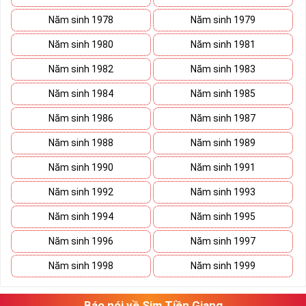
Tham khảo ngay:
Cập Nhật List Sim Số Đẹp Đầu
09 Giảm Giá
Năm sinh 1978
Năm sinh 1979
Cách Chọn Sim Số Đẹp Phong
Năm sinh 1980
Năm sinh 1981
Thủy Cho Người Mệnh Mộc
Năm sinh 1982
Năm sinh 1983
Năm sinh 1984
Năm sinh 1985
Chọn
sim số đẹp
cho người mệnh Mộc không phải cứ điểm
cao là bạn chọn mỗi con số đều mang cho mình 1 bản mệnh
Năm sinh 1986
Năm sinh 1987
tương ứng, chọn sim hợp sẽ đem lại vận may, hanh thông,
Năm sinh 1988
Năm sinh 1989
kích Tài đón Lộc, công danh thuận lợi cho chủ nhân
Năm sinh 1990
Năm sinh 1991
Năm sinh 1992
Năm sinh 1993
Năm sinh 1994
Năm sinh 1995
Năm sinh 1996
Năm sinh 1997
Năm sinh 1998
Năm sinh 1999
Báo nói về Sim Tiền Giang