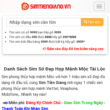
#
Tìm sim
Tìm sim có số
9999
bạn hãy gõ
9999
Tìm sim có đầu
090
đuôi
8888
hãy gõ
090*8888
Tìm sim bắt đầu bằng
0909
đuôi bất kỳ, hãy gõ:
0909*
Bấm vào đây để tìm kiếm nâng cao
Danh Sách Sim Số Đẹp Hợp Mệnh Mộc Tài Lộc
Sim phong thủy hợp mệnh Mộc với hơn 1 triệu sim số đẹp đa
dạng về đầu số, cùng
Sim Tiền Giang
rinh ngay 1 chiếc sim
phong thủy sim hợp mệnh Viettel, Vinaphone,
Mobifone,...Nhanh tay nào!
Miễn phí:
Đăng Ký Chính Chủ
-
Giao Sim Trong Ngày
-
Thanh Toán Khi Nhận Sim