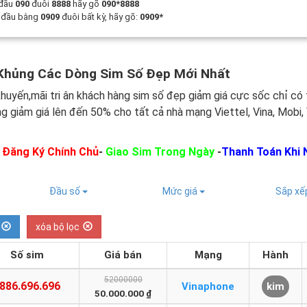
 đầu
090
đuôi
8888
hãy gõ
090*8888
t đầu bằng
0909
đuôi bất kỳ, hãy gõ:
0909*
Khủng Các Dòng Sim Số Đẹp Mới Nhất
huyến,mãi tri ân khách hàng sim số đẹp giảm giá cực sốc chỉ có 
ng giảm giá lên đến 50% cho tất cả nhà mạng Viettel, Vina, Mobi,
:
Đăng Ký Chính Chủ
-
Giao Sim Trong Ngày
-
Thanh Toán Khi 
Đầu số
Mức giá
Sắp x
xóa bộ lọc
Số sim
Giá bán
Mạng
Hành
52000000
886.696.696
Vinaphone
kim
50.000.000 ₫