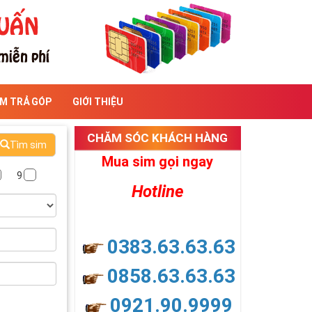
IM TRẢ GÓP
GIỚI THIỆU
CHĂM SÓC KHÁCH HÀNG
Tìm sim
Mua sim gọi ngay
9
Hotline
0383.63.63.63
0858.63.63.63
0921.90.9999