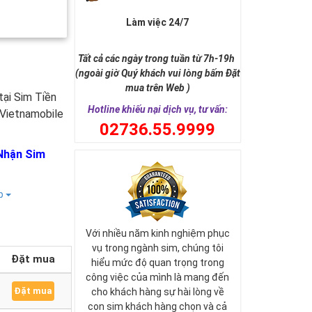
Làm việc 24/7
Tất cả các ngày trong tuần từ 7h-19h
(ngoài giờ Quý khách vui lòng bấm Đặt
mua trên Web )
tại Sim Tiền
Hotline khiếu nại dịch vụ, tư vấn:
 Vietnamobile
0
2736.55.9999
Nhận Sim
ếp
Với nhiều năm kinh nghiệm phục
vụ trong ngành sim, chúng tôi
Đặt mua
hiểu mức độ quan trọng trong
công việc của mình là mang đến
Đặt mua
cho khách hàng sự hài lòng về
con sim khách hàng chọn và cả