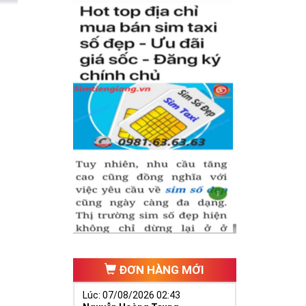
âm và đây
giá phải
ngắn sau.
?
sim số đẹp
c giá tối ưu
 chứa hàng
ĐƠN HÀNG MỚI
o nào đó,
Lúc: 07/08/2026 02:43