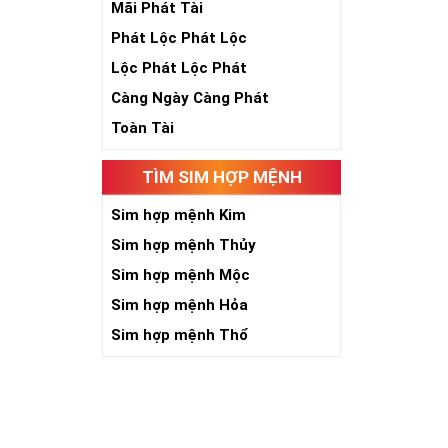
Mãi Phát Tài
Bạn có thể tù
thấp để dễ bề
Phát Lộc Phát Lộc
Lộc Phát Lộc Phát
Thông thường
50% giá trị s
Càng Ngày Càng Phát
Các đại lý si
Toàn Tài
thanh lọc bớt
thể xảy ra.
TÌM SIM HỢP MỆNH
Hiện nay bất 
Sim hợp mệnh Kim
bạn hãy xem 
Sim hợp mệnh Thủy
Sim hợp mệnh Mộc
Sim hợp mệnh Hỏa
Sim hợp mệnh Thổ