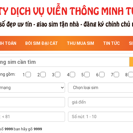
NH TOÁN
BÓI SIM ĐẠI CÁT
THU MUA SIM
TIN TỨC
S
ông gồm:
1
2
3
4
5
6
7
8
 số
9999
bạn hãy gõ
9999