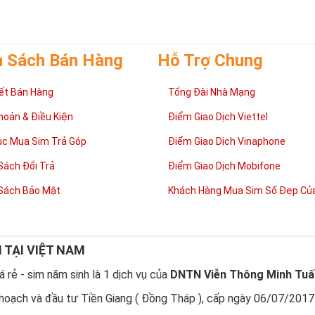
h Sách Bán Hàng
Hỗ Trợ Chung
ết Bán Hàng
Tổng Đài Nhà Mạng
hoản & Điều Kiện
Điểm Giao Dịch Viettel
ục Mua Sim Trả Góp
Điểm Giao Dịch Vinaphone
Sách Đổi Trả
Điểm Giao Dịch Mobifone
Xã Kho Sim Số Đẹp Giá rẻ
Sách Bảo Mật
Khách Hàng Mua Sim Số Đẹp Của
 tiết kiệm được ngân sách khá lớn nếu vô tình bắt gặp một sim s
ó lại và tiếp tục ngắm nghía danh sách sim số đẹp khác. Khi đã 
N TẠI VIỆT NAM
lựa chọn được vài dãy số ưng ý, việc tiếp theo của bạn là cân 
là phù hợp với cá nhân mình nhất. 
 rẻ - sim năm sinh là 1 dịch vụ của
DNTN Viễn Thông Minh Tuấ
ốn không ít thời gian, nhưng nếu đã chấp nhận bỏ ra một số tiền l
hoạch và đầu tư Tiền Giang ( Đồng Tháp ), cấp ngày 06/07/2017
cũng là điều dễ hiểu.