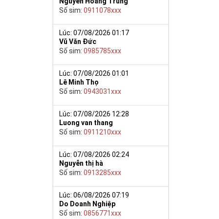
Nguyễn Hoàng Trung
từ cao đến
Số sim:
0911078xxx
Lúc: 07/08/2026 01:17
khoảng 30 - 
Vũ Văn Đức
Số sim:
0985785xxx
khả quan sẽ 
àn toàn có 
Lúc: 07/08/2026 01:01
Lê Minh Thọ
Số sim:
0943031xxx
hư vậy nên 
thích hơn. 
Lúc: 07/08/2026 12:28
Luong van thang
Số sim:
0911210xxx
Lúc: 07/08/2026 02:24
Nguyễn thị hà
Số sim:
0913285xxx
Lúc: 06/08/2026 07:19
Do Doanh Nghiệp
Số sim:
0856771xxx