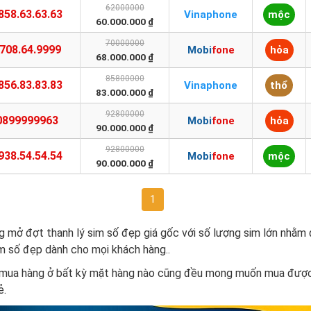
62000000
858.63.63.63
Vinaphone
mộc
60.000.000 ₫
70000000
708.64.9999
Mobifone
hỏa
68.000.000 ₫
85800000
856.83.83.83
Vinaphone
thổ
83.000.000 ₫
92800000
0899999963
Mobifone
hỏa
90.000.000 ₫
92800000
938.54.54.54
Mobifone
mộc
90.000.000 ₫
1
g mở đợt thanh lý sim số đẹp giá gốc với số lượng sim lớn nhằm
m số đẹp dành cho mọi khách hàng..
 mua hàng ở bất kỳ mặt hàng nào cũng đều mong muốn mua được
ẻ.