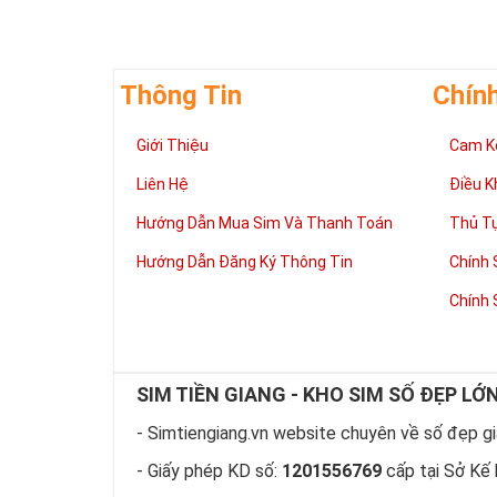
Thông Tin
Chín
Giới Thiệu
Cam K
Liên Hệ
Điều K
Hướng Dẫn Mua Sim Và Thanh Toán
Thủ T
Hướng Dẫn Đăng Ký Thông Tin
Chính 
Chính 
Có thể bạn sẽ
trong mơ. 
Hãy lưu giữ n
SIM TIỀN GIANG - KHO SIM SỐ ĐẸP LỚ
tổng quan và 
xem sim nào 
- Simtiengiang.vn website chuyên về số đẹp giá
Việc này sẽ t
- Giấy phép KD số:
1201556769
cấp tại Sở Kế 
cân nhắc lâu 