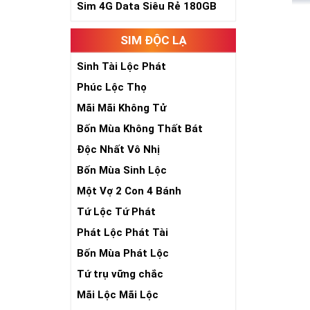
Sim 4G Data Siêu Rẻ 180GB
SIM ĐỘC LẠ
Sinh Tài Lộc Phát
Chính bởi vậy
Phúc Lộc Thọ
cũng là thời 
chăng hơn rất
Mãi Mãi Không Tử
Bốn Mùa Không Thất Bát
Sim số đẹp cũ
Độc Nhất Vô Nhị
Tham 
Bốn Mùa Sinh Lộc
Săn Si
Một Vợ 2 Con 4 Bánh
Tứ Lộc Tứ Phát
Nhằm tri ân k
giá cực rẻ. N
Phát Lộc Phát Tài
hãy điểm qua 
Bốn Mùa Phát Lộc
Mỗi đại lý bá
Tứ trụ vững chắc
ngàn sim số đ
Mãi Lộc Mãi Lộc
duyên chưa tớ