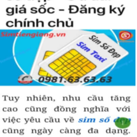
Sim Xấu?
Sim giảm giá
, 
Sim số đẹp giá rẻ
 có thể là những sim siêu 
vip nhưng đã lâu chưa tìm được người mua nên có 
SALE 
OFF
 để kích cầu mua sắm. 
Trong mọi cuộc mua bán, người nhanh tay là người chiến 
thắng. Sim số đẹp đôi khi cũng như vật giá leo thang ngày 
hôm nay giá thấp nhưng ngày mai có thể tăng phi mã, số 
tiền bạn dự định bỏ ra có thể nhanh chóng vượt khung trần.
Bạn cũng sẽ không có nhiều thời gian để do dự, bởi kho 
sim giảm giá sẽ ngày càng cạn kiệt và đến khi đó dù sim số 
xấu nhưng giá bán cao cũng là điều hết sức bình thường.
Đôi khi có một số khách hàng chuyên đi săn lùng những 
loại sim giảm giá, sim số đẹp giá rẻ này về bán lại cho 
những người không tìm được loại sim giảm giá này để có 
lãi, 
Chính vì thế tại sao chúng ta lại không săn lùng sim giảm 
giá sim số đẹp giá rẻ này để đầu tư sinh lãi thỏa sức niềm 