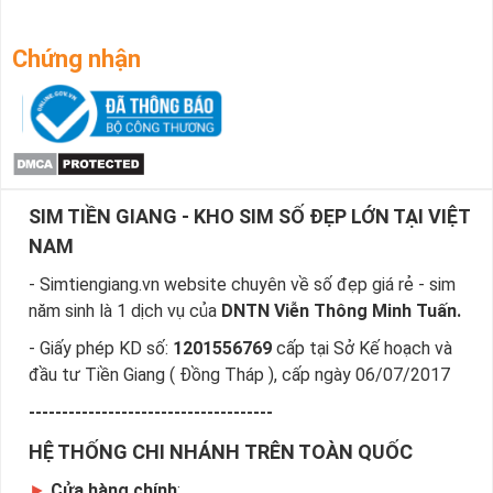
Bước 3
: Khi các số sim số đẹp giá rẻ  xuất hiện, bạn 
có thể chọn mạng, đầu số, phân loại,… để lọc ra 
những yêu cầu của bạn, giúp bạn tìm sim nhanh nhất.
Chứng nhận
Bước 4
: Khi đã chọn được số ưng ý, bạn chọn “Đặt 
mua” và điền các thông tin cá nhân của bạn.
Sau khi nhận được đơn đặt hàng của bạn, nhân viên sẽ gọi 
điện và chốt đơn và gửi sim về theo địa chỉ của bạn.
Ngoài ra cách đặt sim nhanh nhất là quý khách đã chọn 
SIM TIỀN GIANG - KHO SIM SỐ ĐẸP LỚN TẠI VIỆT
được sim số đẹp giá rẻ, sim giảm giá gọi ngay vào 
Hotline:0981.63.63.63 để đặt mua sim, hoặc có thể đến trực 
NAM
tiếp địa chỉ Cty để nhận sim
- Simtiengiang.vn website chuyên về số đẹp giá rẻ - sim
năm sinh là 1 dịch vụ của
DNTN Viễn Thông Minh Tuấn.
- Giấy phép KD số:
1201556769
cấp tại Sở Kế hoạch và
đầu tư Tiền Giang ( Đồng Tháp ), cấp ngày 06/07/2017
-------------------------------------
HỆ THỐNG CHI NHÁNH TRÊN TOÀN QUỐC
►
Cửa hàng chính
: