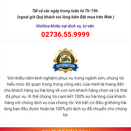
Nhằm tri ân khách hàng hiện tại chúng tôi đang giảm giá sim
Tất cả các ngày trong tuần từ 7h-19h
một số mặt hàng
sim số đẹp
giá cực rẻ. Nếu bạn là người
(ngoài giờ Quý khách vui lòng bấm Đặt mua trên Web )
đang có nhu cầu mua sim số đẹp và muốn một mức giá tối
Hotline khiếu nại dịch vụ, tư vấn:
ưu hãy điểm qua danh sách sim giảm giá trước.
0
2736.55.9999
Mỗi đại lý bán sim đều thường có mục sim giảm giá, sim số
đẹp giá rẻ tại đây chứa hàng ngàn sim số đẹp khác nhau,
những sim số đang mỏi mòn đợi chủ và vì một lý do nào đó,
duyên chưa tới nên vẫn chưa tìm thấy chủ nhân đích thực.
Bạn có thể tùy vào tình hình tài chính mà có thể sắp xếp xem
giá trị của sim từ cao đến thấp để dễ bề chọn lựa.
Với nhiều năm kinh nghiệm phục vụ trong ngành sim, chúng tôi
Thông thường sim giảm giá, sim số đẹp giá rẻ có mức 
hiểu mức độ quan trọng trong công việc của mình là mang đến
SALE OFF
có thể vào khoảng 30 - 50% giá trị so với thông 
cho khách hàng sự hài lòng về con sim khách hàng chọn và cả thái
thường. 
độ phục vụ. Vì thế chúng tôi cam kết 100% sự hài lòng của khách
hàng với chúng dịch vụ của chúng tôi. Với bất cứ điều gì không hài
Các đại lý sim số khi đã gom vào quá nhiều sim mà tình 
lòng bạn đều được hoàn lại 100% phí dịch vụ đã chuyển cho chúng
hình bán không quá khả quan sẽ thanh lọc bớt kho sim số 
tôi.
của mình, việc mua được sim tốt giá mềm là điều hoàn toàn 
có thể xảy ra.