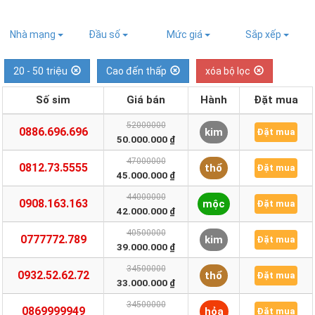
Nhà mạng
Đầu số
Mức giá
Sắp xếp
20 - 50 triệu
Cao đến thấp
xóa bộ lọc
Số sim
Giá bán
Hành
Đặt mua
52000000
0886.696.696
kim
Đặt mua
50.000.000 ₫
47000000
0812.73.5555
thổ
Đặt mua
45.000.000 ₫
44000000
0908.163.163
mộc
Đặt mua
42.000.000 ₫
40500000
0777772.789
kim
Đặt mua
39.000.000 ₫
34500000
0932.52.62.72
thổ
Đặt mua
33.000.000 ₫
34500000
0869999949
hỏa
Đặt mua