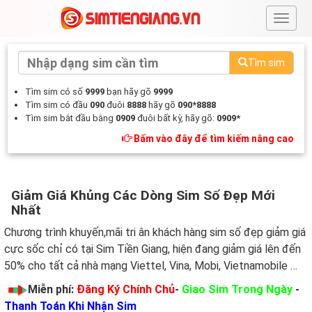
#
Tìm sim
Tìm sim có số
9999
bạn hãy gõ
9999
Tìm sim có đầu
090
đuôi
8888
hãy gõ
090*8888
Tìm sim bắt đầu bằng
0909
đuôi bất kỳ, hãy gõ:
0909*
Bấm vào đây để tìm kiếm nâng cao
Giảm Giá Khủng Các Dòng Sim Số Đẹp Mới
Nhất
Chương trình khuyến,mãi tri ân khách hàng sim số đẹp giảm giá
cực sốc chỉ có tại Sim Tiền Giang, hiện đang giảm giá lên đến
50% cho tất cả nhà mạng Viettel, Vina, Mobi, Vietnamobile …
Miễn phí:
Đăng Ký Chính Chủ
-
Giao Sim Trong Ngày
-
Thanh Toán Khi Nhận Sim