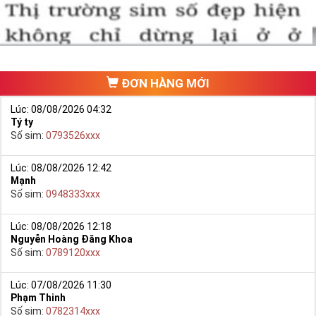
đam mê sim số đẹp
.
Cách đây nhiều năm về trước khi dịch vụ mua bán trực tuyến
chưa phát triển, khách hàng muốn mua một sim số đẹp phải
đi ra một cửa hàng, đại lý nào đó để ngồi “mò mẫm” chọn sim
trong một list.
ĐƠN HÀNG MỚI
Lúc: 08/08/2026 04:32
Tý ty
Số sim:
0793526xxx
Lúc: 08/08/2026 12:42
Mạnh
Số sim:
0948333xxx
Lúc: 08/08/2026 12:18
Nguyễn Hoàng Đăng Khoa
Số sim:
0789120xxx
Lúc: 07/08/2026 11:30
Phạm Thinh
Số sim:
0782314xxx