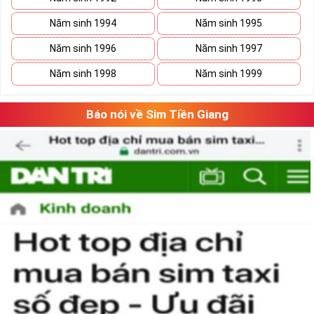
Năm sinh 1994
Năm sinh 1995
Năm sinh 1996
Năm sinh 1997
Xã Kho Sim Số Đẹp Giá rẻ
Năm sinh 1998
Năm sinh 1999
Có thể bạn sẽ tiết kiệm được ngân sách khá lớn nếu vô tình 
bắt gặp một sim số đẹp giá rẻ trong mơ. 
Báo nói về Sim Tiền Giang
Hãy lưu giữ nó lại và tiếp tục ngắm nghía danh sách sim số 
đẹp khác. Khi đã có cái nhìn tổng quan và lựa chọn được 
vài dãy số ưng ý, việc tiếp theo của bạn là cân đo đong đếm 
xem sim nào là phù hợp với cá nhân mình nhất. 
Việc này sẽ tốn không ít thời gian, nhưng nếu đã chấp nhận 
bỏ ra một số tiền lớn thì việc cân nhắc lâu cũng là điều dễ 
hiểu.
Tham khảo ngay
:
Danh Sách Sim Số Đẹp VIettel
Giá rẻ
Mua Sim Giảm Giá Có Phải Là