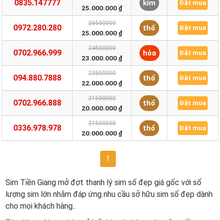
0835.147777
kim
Đặt mua
25.000.000 ₫
26500000
0972.280.280
thổ
Đặt mua
25.000.000 ₫
24500000
0702.966.999
hỏa
Đặt mua
23.000.000 ₫
23500000
094.880.7888
thổ
Đặt mua
22.000.000 ₫
21500000
0702.966.888
thổ
Đặt mua
20.000.000 ₫
21500000
0336.978.978
thổ
Đặt mua
20.000.000 ₫
1
Sim Tiền Giang mở đợt thanh lý sim số đẹp giá gốc với số
lượng sim lớn nhằm đáp ứng nhu cầu sở hữu sim số đẹp dành
cho mọi khách hàng..