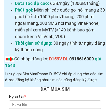
Data tốc độ cao:
6GB/ngày (180GB/tháng)
Phút gọi:
Miễn phí các cuộc gọi nội mạng ≤ 30
phút (Tối đa 1500 phút/tháng),.200 phút
ngoại mạng, 200 SMS nội mạng VinaPhone,
miễn phí xem MyTV (>140 kênh bao gồm
chùm kênh VTVcab, VOD)
Thời gian sử dụng:
30 ngày tính từ ngày đăng
ký thành công
Cú pháp đăng ký
:
D159V DL
0918616909
gửi
1543
Lưu ý: gói Sim VinaPhone D159V chỉ áp dụng cho các sim
được đăng ký, không phải sim nào cũng đăng ký được.
ĐẶT MUA SIM
Họ và tên
*