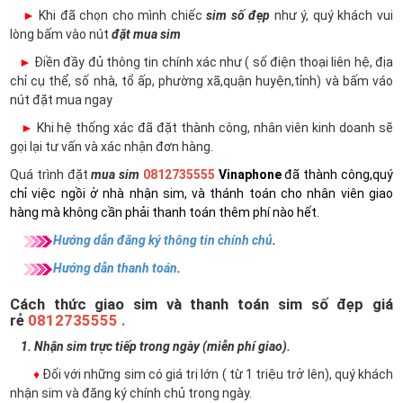
►
Khi đã chọn cho mình chiếc
sim số đẹp
như ý, quý khách vui
lòng bấm vào nút
đặt mua sim
►
Điền đầy đủ thông tin chính xác như ( số điện thoại liên hệ, địa
chỉ cụ thể, số nhà, tổ ấp, phường xã,quận huyện,tỉnh) và bấm váo
nút đặt mua ngay
►
Khi hệ thống xác đã đặt thành công, nhân viên kinh doanh sẽ
gọi lại tư vấn và xác nhận đơn hàng.
Quá trình đặt
mua sim
0812735555
Vinaphone
đã thành công,quý
chỉ việc ngồi ở nhà nhận sim, và thánh toán cho nhân viên giao
hàng mà không cần phải thanh toán thêm phí nào hết.
Hướng dẫn đăng ký thông tin chính chủ
.
Hướng dẫn thanh toán
.
Cách thức giao sim và thanh toán sim số đẹp giá
rẻ
0812735555 .
1. Nhận sim trực tiếp trong ngày (miễn phí giao).
♦
Đối với những sim có giá trị lớn ( từ 1 triệu trở lên), quý khách
nhận sim và đăng ký chính chủ trong ngày.