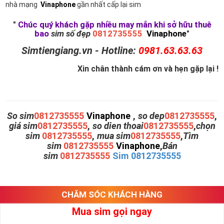
nhà mạng
Vinaphone
gần nhất cấp lại sim
"
Chúc quý khách gặp nhiều may mắn khi sở hữu thuê
bao
sim số đẹp
0812735555
Vinaphone
"
Simtiengiang.vn - Hotline:
0981.63.63.63
Xin chân thành cám ơn và hẹn gặp lại !
So sim
0812735555
Vinaphone
,
so dep
0812735555
,
giá sim
0812735555
,
so dien thoai
0812735555
,
chọn
sim
0812735555
,
mua sim
0812735555
,
Tìm
sim
0812735555
Vinaphone
,
Bán
sim
0812735555
Sim 0812735555
CHĂM SÓC KHÁCH HÀNG
Mua sim gọi ngay