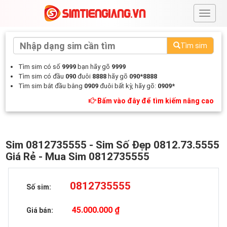
#
Tìm sim
Tìm sim có số
9999
bạn hãy gõ
9999
Tìm sim có đầu
090
đuôi
8888
hãy gõ
090*8888
Tìm sim bắt đầu bằng
0909
đuôi bất kỳ, hãy gõ:
0909*
Bấm vào đây để tìm kiếm nâng cao
Sim 0812735555 - Sim Số Đẹp 0812.73.5555
Giá Rẻ - Mua Sim 0812735555
0812735555
Số sim:
45.000.000 ₫
Giá bán: