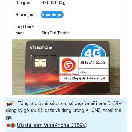
Giá gốc:
47.000.000 ₫
Nhà mạng:
Vinaphone
Loại thuê
bao:
Sim Trả Trước
Tổng hợp danh sách sim số đẹp VinaPhone D159V
đăng ký gói ưu đãi data và dung lượng KHỦNG, thoại thả
ga.
Ưu đãi sim VinaPhone D159V
: