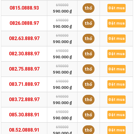
690000
0815.0888.93
thổ
Đặt mua
590.000 ₫
690000
0826.0888.97
thổ
Đặt mua
590.000 ₫
690000
082.63.888.97
thổ
Đặt mua
590.000 ₫
690000
082.30.888.97
thổ
Đặt mua
590.000 ₫
690000
082.75.888.97
thổ
Đặt mua
590.000 ₫
690000
083.71.888.97
thổ
Đặt mua
590.000 ₫
690000
083.72.888.97
thổ
Đặt mua
590.000 ₫
690000
085.30.888.91
thổ
Đặt mua
590.000 ₫
690000
08.52.0888.91
thổ
Đặt mua
590.000 ₫