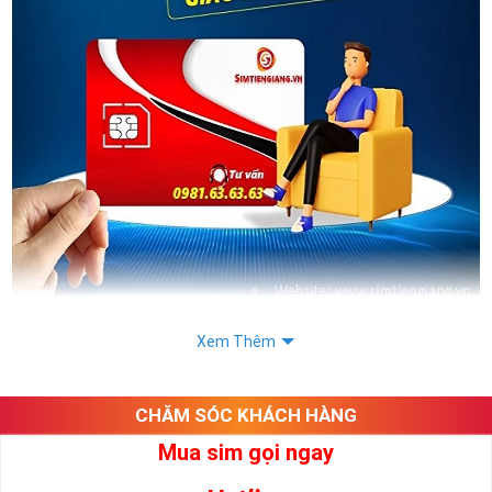
Xem Thêm
Thanh Lý Kho Sim Số Đẹp giá rẻ
CHĂM SÓC KHÁCH HÀNG
Chính bởi vậy mỗi khi có chương trình
SALE OFF
luôn thu hút
Mua sim gọi ngay
được sự quan tâm và đây cũng là thời điểm tốt để bạn có
thể sở hữu được sản phẩm trong mơ với mức giá phải chăng