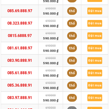
590.000 ₫
690000
085.69.888.97
thổ
Đặt mua
590.000 ₫
690000
08.323.888.97
thổ
Đặt mua
590.000 ₫
690000
0815.6888.97
thổ
Đặt mua
590.000 ₫
690000
081.61.888.97
thổ
Đặt mua
590.000 ₫
690000
083.90.888.91
thổ
Đặt mua
590.000 ₫
690000
085.61.888.91
thổ
Đặt mua
590.000 ₫
690000
085.36.888.91
thổ
Đặt mua
590.000 ₫
690000
083.97.888.91
thổ
Đặt mua
590.000 ₫
690000