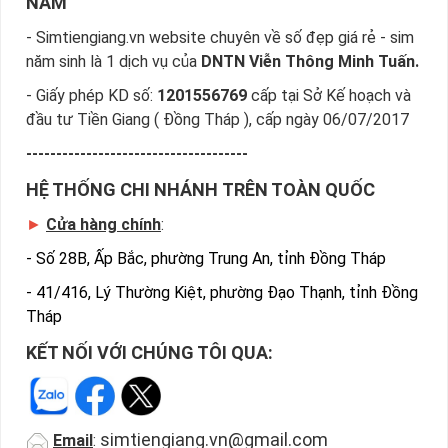
NAM
tiếp địa chỉ Cty để nhận sim
- Simtiengiang.vn website chuyên về số đẹp giá rẻ - sim
năm sinh là 1 dịch vụ của
DNTN Viễn Thông Minh Tuấn.
- Giấy phép KD số:
1201556769
cấp tại Sở Kế hoạch và
đầu tư Tiền Giang ( Đồng Tháp ), cấp ngày 06/07/2017
-------------------------------------
HỆ THỐNG CHI NHÁNH TRÊN TOÀN QUỐC
►
Cửa hàng chính
:
-
Số 28B, Ấp Bắc, phường Trung An, tỉnh Đồng Tháp
-
41/416, Lý Thường Kiệt, phường Đạo Thạnh, tỉnh Đồng
Tháp
KẾT NỐI VỚI CHÚNG TÔI QUA:
Địa Chỉ Mua Bán Sim Số Đẹp Uy Tín
simtiengiang.vn@gmail.com
Email
:
Trên đây là những chia sẻ chi tiết về dòng sim số đẹp giá rẻ 