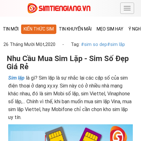
#
TIN MỚI
KIẾN THỨC SIM
TIN KHUYẾN MÃI
MẸO SIM HAY
Ý NGH
26 Tháng Mười Một,2020
-
Tag:
#sim so dep
#sim lặp
Nhu Cầu Mua Sim Lặp - Sim Số Đẹp
Giá Rẻ
Sim lặp
là gì? Sim lặp là sự nhắc lại các cặp số của sim
điện thoại ở dạng xy.xy. Sim này có ở nhiều nhà mạng
khác nhau, đó là sim Mobi số lặp, sim Viettel, Vinaphone
số lặp,... Chính vì thế, khi bạn muốn mua sim lặp Vina, mua
sim lặp Viettel, hay Mobifone chỉ cần chọn kho sim lặp
uy tín.