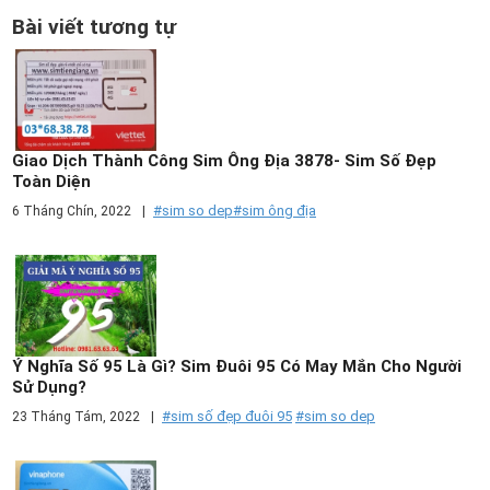
Bài viết tương tự
Giao Dịch Thành Công Sim Ông Địa 3878- Sim Số Đẹp
Toàn Diện
#sim so dep
#sim ông địa
6 Tháng Chín, 2022
|
Ý Nghĩa Số 95 Là Gì? Sim Đuôi 95 Có May Mắn Cho Người
Sử Dụng?
#sim số đẹp đuôi 95
#sim so dep
23 Tháng Tám, 2022
|