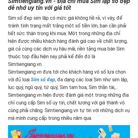
Simtiengiang.vn - Địa chỉ mua Sim lặp số đẹp
dễ nhớ uy tín với giá tốt
Sim số đẹp sim lặp có mức giá không hề rẻ, vì vậy, để
tránh tình trạng mất trắng một số tiền lớn, bạn cần phải
hết sức thận trọng khi mua. Một trong những địa chỉ
hiện được nhiều khách hàng đánh giá cao về chất lượng,
giá cả cùng các dịch vụ hậu mãi, nền tảng mua bán Sim
thuộc top đầu hiện nay phải kể đến đó là
Simtiengiang.vn.
Simtiengiang.vn đưa tới cho khách hàng vô số lựa chọn
với đủ loại
Sim số đẹp
, đa dạng các loại Sim như sim lặp,
lục quý, ngũ quý, tứ quý, Sim tam hoa, Sim thần tài,...
Simtiengiang.vn hiện được đánh giá một trong những địa
chỉ cung cấp Sim số uy tín, chất lượng với giá thành vô
cùng phải chăng. Simtiengiang.vn tự tin với những dịch vụ
mà mình cung cấp trong nhiều năm qua.