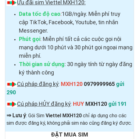
Ưu đãi sim Viettel MXH120:
Data tốc độ cao
:
1GB/ngày. Miễn phí truy
cập TikTok, Facebook, Youtube, tin nhắn
Messenger.
Phút gọi
:
Miễn phí tất cả các cuộc gọi nội
mạng dưới 10 phút và 30 phút gọi ngoại mạng
miễn phí.
Thời gian sử dụng
: 30 ngày tính từ ngày đăng
ký thành công
Cú pháp đăng ký
MXH120
0979999965
gửi
:
290
Cú pháp HỦY đăng ký
HUY
MXH120
gửi 191
:
⇒
Lưu ý
: Gói Sim
Viettel MXH120
chỉ áp dụng cho các
sim được đăng ký, không phải sim nào cũng đăng ký được.
ĐẶT MUA SIM