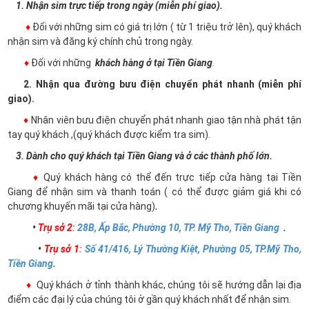
1. Nhận sim trực tiếp trong ngày (miễn phí giao).
♦
Đối với những sim có giá trị lớn ( từ 1 triệu trở lên), quý khách
nhận sim và đăng ký chính chủ trong ngày.
♦
Đối với những
khách hàng ở tại Tiền Giang
.
2. Nhận qua đường bưu điện chuyển phát nhanh (miễn phí
giao).
♦
Nhân viên bưu điện chuyển phát nhanh giao tận nhà phát tận
tay quý khách ,(quý khách được kiểm tra sim).
3. Dành cho quý khách tại Tiền Giang và ở các thành phố lớn.
♦
Quý khách hàng có thể đến trực tiếp cửa hàng tại Tiền
Giang để nhận sim và thanh toán ( có thể được giảm giá khi có
chương khuyến mãi tại cửa hàng)
.
•
Trụ sở 2
:
28B, Ấp Bắc, Phường 10, TP. Mỹ Tho, Tiền Giang
.
•
Trụ sở 1
:
Số 41/416, Lý Thường Kiệt, Phường 05, TP.Mỹ Tho,
Tiền Giang
.
♦
Quý khách ở tỉnh thành khác, chúng tôi sẽ hướng dẫn lại địa
điểm các đại lý của chúng tôi ở gần quý khách nhất để nhận sim.