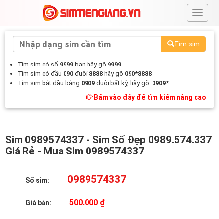
#
Tìm sim
Tìm sim có số
9999
bạn hãy gõ
9999
Tìm sim có đầu
090
đuôi
8888
hãy gõ
090*8888
Tìm sim bắt đầu bằng
0909
đuôi bất kỳ, hãy gõ:
0909*
Bấm vào đây để tìm kiếm nâng cao
Sim 0989574337 - Sim Số Đẹp 0989.574.337
Giá Rẻ - Mua Sim 0989574337
0989574337
Số sim:
500.000 ₫
Giá bán: