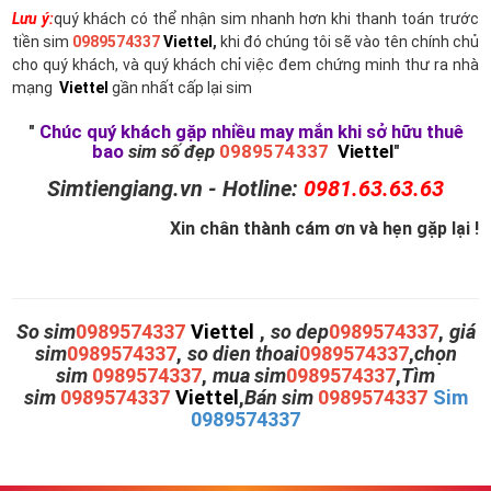
Lưu ý:
quý khách có thể nhận sim nhanh hơn khi thanh toán trước
tiền sim
0989574337
Viettel
,
khi đó chúng tôi sẽ vào tên chính chủ
cho quý khách, và quý khách chỉ việc đem chứng minh thư ra nhà
mạng
Viettel
gần nhất cấp lại sim
"
Chúc quý khách gặp nhiều may mắn khi sở hữu thuê
bao
sim số đẹp
0989574337
Viettel
"
Simtiengiang.vn - Hotline:
0981.63.63.63
Xin chân thành cám ơn và hẹn gặp lại !
So sim
0989574337
Viettel
,
so dep
0989574337
,
giá
sim
0989574337
,
so dien thoai
0989574337
,
chọn
sim
0989574337
,
mua sim
0989574337
,
Tìm
sim
0989574337
Viettel
,
Bán sim
0989574337
Sim
0989574337